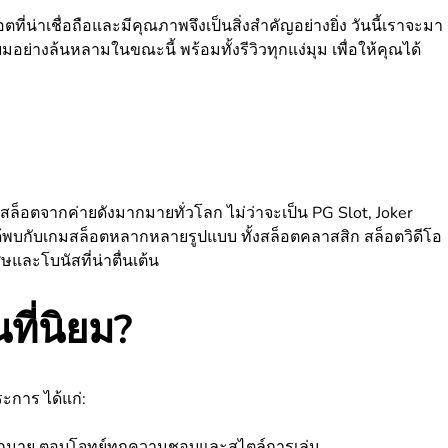
ที่น่าเชื่อถือและมีคุณภาพจึงเป็นสิ่งสำคัญอย่างยิ่ง วันนี้เราจะมา
มอย่างล้นหลามในขณะนี้ พร้อมทั้งรีวิวทุกแง่มุม เพื่อให้คุณได้
็อตจากค่ายดังมากมายทั่วโลก ไม่ว่าจะเป็น PG Slot, Joker
ได้พบกับเกมสล็อตหลากหลายรูปแบบ ทั้งสล็อตคลาสสิก สล็อตวิดีโอ
ษและโบนัสที่น่าตื่นเต้น
ที่นิยม?
ะการ ได้แก่:
มากมาย ตอบโจทย์ทุกความชอบและสไตล์การเล่น