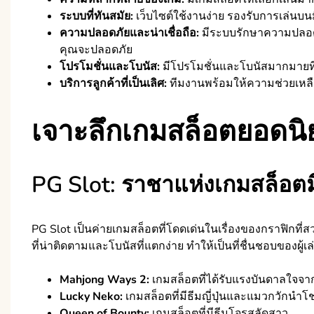
ระบบที่ทันสมัย:
เว็บไซต์ใช้งานง่าย รองรับการเล่นบนม
ความปลอดภัยและน่าเชื่อถือ:
มีระบบรักษาความปลอดภั
คุณจะปลอดภัย
โปรโมชั่นและโบนัส:
มีโปรโมชั่นและโบนัสมากมายที
บริการลูกค้าที่เป็นเลิศ:
ทีมงานพร้อมให้ความช่วยเหลื
เจาะลึกเกมสล็อตยอดนิ
PG Slot: ราชาแห่งเกมสล็อตม
PG Slot เป็นค่ายเกมสล็อตที่โดดเด่นในเรื่องของกราฟิกที่สว
ที่น่าติดตามและโบนัสที่แตกง่าย ทำให้เป็นที่ชื่นชอบของผู
Mahjong Ways 2:
เกมสล็อตที่ได้รับแรงบันดาลใจจ
Lucky Neko:
เกมสล็อตที่มีธีมญี่ปุ่นและแมวกวักนำโ
Queen of Bounty:
เกมสล็อตที่มีธีมโจรสลัดสาว