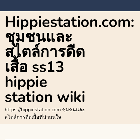
Skip
to
Hippiestation.com:
content
ชุมชนและ
สไตล์การดีด
เสื้อ ss13
hippie
station wiki
https://hippiestation.com ชุมชนและ
สไตล์การดีดเสื้อที่น่าสนใจ