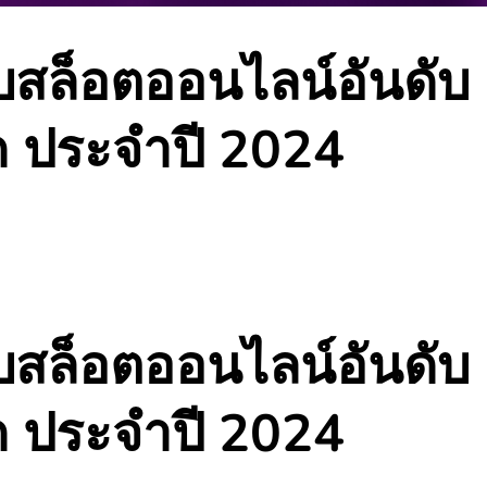
ว็บสล็อตออนไลน์อันดับ
ด ประจำปี 2024
ว็บสล็อตออนไลน์อันดับ
ด ประจำปี 2024