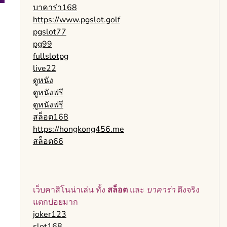
บาคาร่า168
https://www.pgslot.golf
pgslot77
pg99
fullslotpg
live22
ดูหนัง
ดูหนังฟรี
ดูหนังฟรี
สล็อต168
https://hongkong456.me
สล็อต66
เว็บคาสิโนน่าเล่น ทั้ง
สล็อต
และ
บาคาร่า
ตึงจริง
แตกบ่อยมาก
joker123
slot168