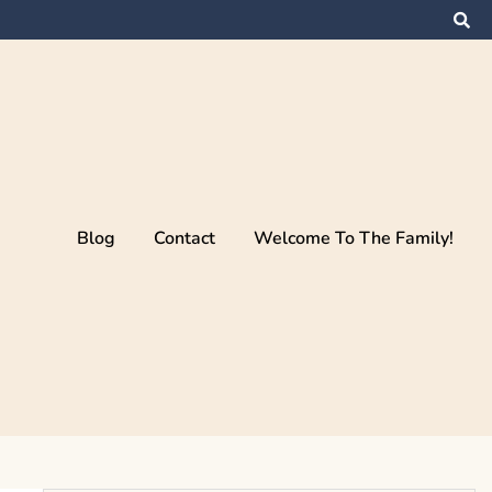
Blog
Contact
Welcome To The Family!