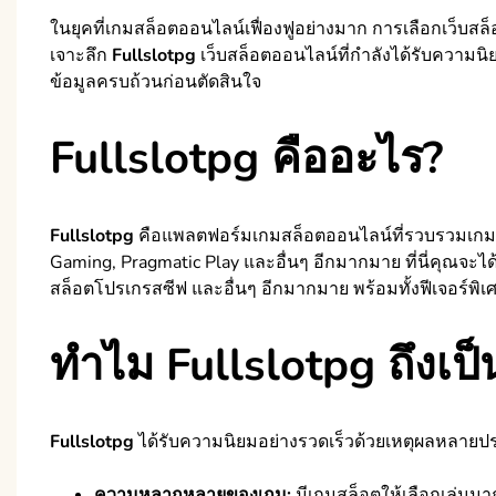
ในยุคที่เกมสล็อตออนไลน์เฟื่องฟูอย่างมาก การเลือกเว็บสล็อต
เจาะลึก
Fullslotpg
เว็บสล็อตออนไลน์ที่กำลังได้รับความนิย
ข้อมูลครบถ้วนก่อนตัดสินใจ
Fullslotpg คืออะไร?
Fullslotpg
คือแพลตฟอร์มเกมสล็อตออนไลน์ที่รวบรวมเกมสล
Gaming, Pragmatic Play และอื่นๆ อีกมากมาย ที่นี่คุณจะ
สล็อตโปรเกรสซีฟ และอื่นๆ อีกมากมาย พร้อมทั้งฟีเจอร์พิเศ
ทำไม Fullslotpg ถึงเป็น
Fullslotpg
ได้รับความนิยมอย่างรวดเร็วด้วยเหตุผลหลายปร
ความหลากหลายของเกม:
มีเกมสล็อตให้เลือกเล่น