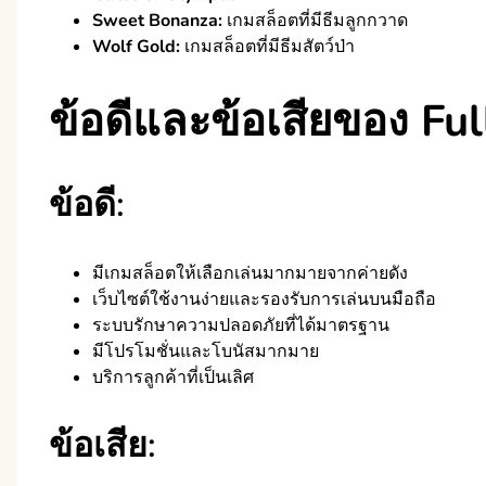
Sweet Bonanza:
เกมสล็อตที่มีธีมลูกกวาด
Wolf Gold:
เกมสล็อตที่มีธีมสัตว์ป่า
ข้อดีและข้อเสียของ Fu
ข้อดี:
มีเกมสล็อตให้เลือกเล่นมากมายจากค่ายดัง
เว็บไซต์ใช้งานง่ายและรองรับการเล่นบนมือถือ
ระบบรักษาความปลอดภัยที่ได้มาตรฐาน
มีโปรโมชั่นและโบนัสมากมาย
บริการลูกค้าที่เป็นเลิศ
ข้อเสีย: