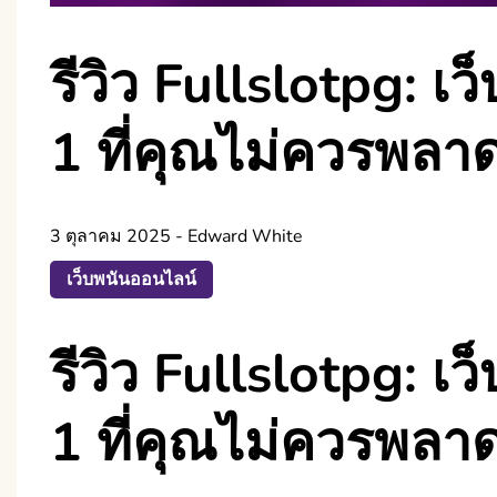
รีวิว Fullslotpg: เ
1 ที่คุณไม่ควรพลา
3 ตุลาคม 2025
-
Edward White
เว็บพนันออนไลน์
รีวิว Fullslotpg: เ
1 ที่คุณไม่ควรพลา