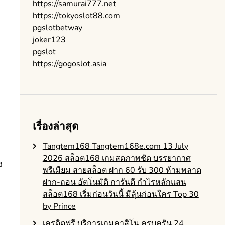
https://samurai777.net
https://tokyoslot88.com
pgslotbetway
joker123
pgslot
https://gogoslot.asia
เรื่องล่าสุด
Tangtem168 Tangtem168e.com 13 July
2026 สล็อต168 เกมสดภาพชัด บรรยากาศ
ง
พรีเมียม สายสล็อต ฝาก 60 รับ 300 ห้ามพลาด
ฝาก-ถอน อัตโนมัติ การันตี กำไรหลักแสน
สล็อต168 เริ่มก่อนวันนี้ มีลุ้นก่อนใคร Top 30
by Prince
เครดิตฟรี บริการเกมคาสิโน ครบครัน 24