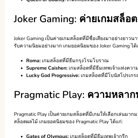
Joker Gaming: ค่ายเกมสล็อตค
Joker Gaming เป็นค่ายเกมสล็อตที่มีชื่อเสียงมาอย่างยาวน
รับความนิยมอย่างมาก เกมยอดนิยมของ Joker Gaming ได้แ
Roma:
เกมสล็อตที่มีธีมกรุงโรมโบราณ
Supreme Caishen:
เกมสล็อตที่มีธีมเทพเจ้าแห่งความมั
Lucky God Progressive:
เกมสล็อตที่มีโบนัสโปรเกร
Pragmatic Play: ความหลากหลาย
Pragmatic Play เป็นค่ายเกมสล็อตที่มีเกมให้เลือกเล่นม
สล็อตผลไม้ เกมยอดนิยมของ Pragmatic Play ได้แก่:
Gates of Olympus:
เกมสล็อตที่มีธีมเทพเจ้ากรีก