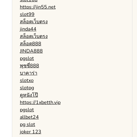
https://jin55.net
slot99
สล็อตเว็บตรง
jinda44
สล็อตเว็บตรง
สล็อต888
JINDA888
pgslot
พุซซี่888
บาคาร่า
slotxo
slotpg
ดูหนังโป๊
https://1xbetth.vip
pgslot
allbet24
pg slot
joker 123