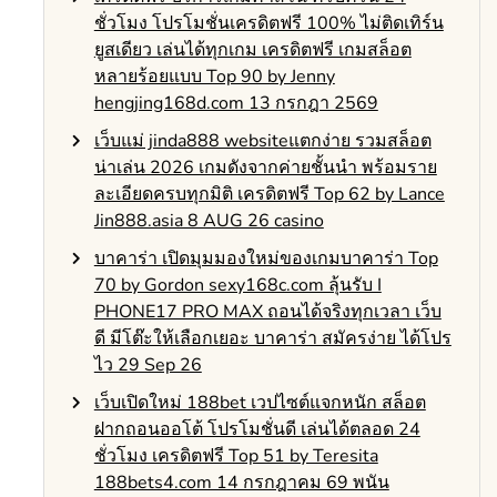
ชั่วโมง โปรโมชั่นเครดิตฟรี 100% ไม่ติดเทิร์น
ยูสเดียว เล่นได้ทุกเกม เครดิตฟรี เกมสล็อต
หลายร้อยแบบ Top 90 by Jenny
hengjing168d.com 13 กรกฎา 2569
เว็บแม่ jinda888 websiteแตกง่าย รวมสล็อต
น่าเล่น 2026 เกมดังจากค่ายชั้นนำ พร้อมราย
ละเอียดครบทุกมิติ เครดิตฟรี Top 62 by Lance
Jin888.asia 8 AUG 26 casino
บาคาร่า เปิดมุมมองใหม่ของเกมบาคาร่า Top
70 by Gordon sexy168c.com ลุ้นรับ I
PHONE17 PRO MAX ถอนได้จริงทุกเวลา เว็บ
ดี มีโต๊ะให้เลือกเยอะ บาคาร่า สมัครง่าย ได้โปร
ไว 29 Sep 26
เว็บเปิดใหม่ 188bet เวปไซต์แจกหนัก สล็อต
ฝากถอนออโต้ โปรโมชั่นดี เล่นได้ตลอด 24
ชั่วโมง เครดิตฟรี Top 51 by Teresita
188bets4.com 14 กรกฎาคม 69 พนัน