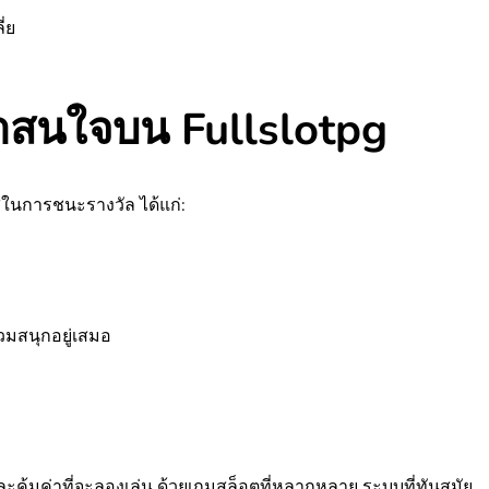
ี่ย
่าสนใจบน Fullslotpg
ในการชนะรางวัล ได้แก่:
่วมสนุกอยู่เสมอ
ะคุ้มค่าที่จะลองเล่น ด้วยเกมสล็อตที่หลากหลาย ระบบที่ทันสมัย