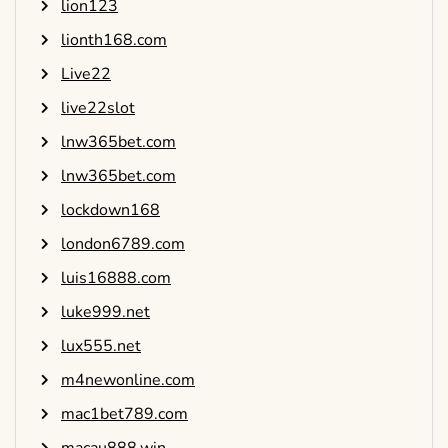
lion123
lionth168.com
Live22
live22slot
lnw365bet.com
lnw365bet.com
lockdown168
london6789.com
luis16888.com
luke999.net
lux555.net
m4newonline.com
mac1bet789.com