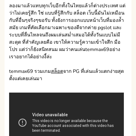
ลองมาแล้วแทบทุกเว็บอีกทั้งในไทยแล้วก็ต่างประเทศ แต่
ว่าไม่เคยรู้สึก ใช่ แบบที่รู้สึกกับ สล็อต เว็บนี้มันไม่เหมือน
กับที่อื่นๆจริงๆขอรับ ทั้งยังการออกแบบหน้าเว็บที่มองล้ำ
สมัย เกมที่คัดเลือกมาเฉพาะของดีจากค่าย pgslot และ
ระบบที่ลื่นไหลจนถึงผมเล่นสม่ำเสมอได้ทั้งวันแบบไม่มี
สะดุด ที่สำคัญเลยคือ เขาให้ความรู้ความเข้าใจสึก มือ
โปร แต่ว่าก็ยังสนิทสนม ผมว่าคนเล่นtemmax69อย่าง
เราอยากได้อย่างงี้ล่ะ
temmax69 รวมเกม
สล็อต
จาก PG ที่เล่นแล้วแตกง่ายสุด
ตั้งแต่เคยเล่นมา