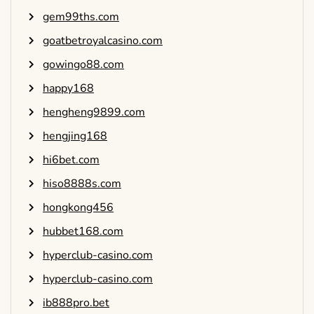
gem99ths.com
goatbetroyalcasino.com
gowingo88.com
happy168
hengheng9899.com
hengjing168
hi6bet.com
hiso8888s.com
hongkong456
hubbet168.com
hyperclub-casino.com
hyperclub-casino.com
ib888pro.bet