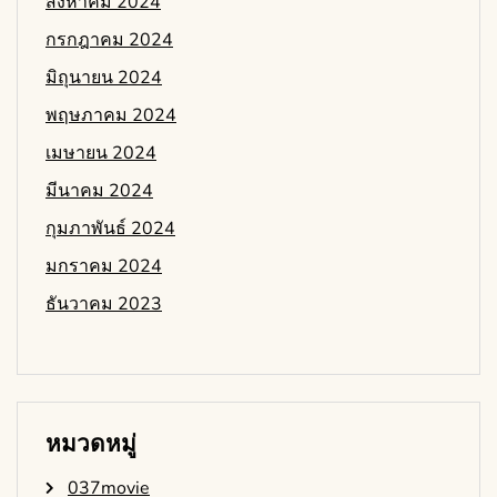
สิงหาคม 2024
กรกฎาคม 2024
มิถุนายน 2024
พฤษภาคม 2024
เมษายน 2024
มีนาคม 2024
กุมภาพันธ์ 2024
มกราคม 2024
ธันวาคม 2023
หมวดหมู่
037movie