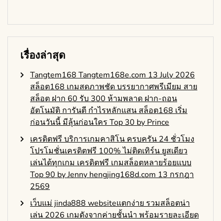
เรื่องล่าสุด
Tangtem168 Tangtem168e.com 13 July 2026
สล็อต168 เกมสดภาพชัด บรรยากาศพรีเมียม สาย
สล็อต ฝาก 60 รับ 300 ห้ามพลาด ฝาก-ถอน
อัตโนมัติ การันตี กำไรหลักแสน สล็อต168 เริ่ม
ก่อนวันนี้ มีลุ้นก่อนใคร Top 30 by Prince
เครดิตฟรี บริการเกมคาสิโน ครบครัน 24 ชั่วโมง
โปรโมชั่นเครดิตฟรี 100% ไม่ติดเทิร์น ยูสเดียว
เล่นได้ทุกเกม เครดิตฟรี เกมสล็อตหลายร้อยแบบ
Top 90 by Jenny hengjing168d.com 13 กรกฎา
2569
เว็บแม่ jinda888 websiteแตกง่าย รวมสล็อตน่า
เล่น 2026 เกมดังจากค่ายชั้นนำ พร้อมรายละเอียด