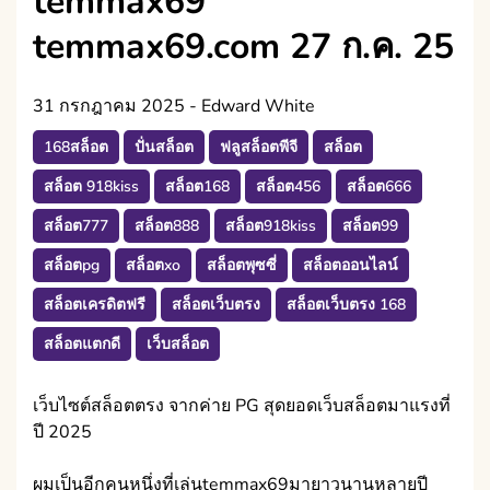
temmax69
temmax69.com 27 ก.ค. 25
31 กรกฎาคม 2025
-
Edward White
168สล็อต
ปั่นสล็อต
ฟลูสล็อตพีจี
สล็อต
สล็อต 918kiss
สล็อต168
สล็อต456
สล็อต666
สล็อต777
สล็อต888
สล็อต918kiss
สล็อต99
สล็อตpg
สล็อตxo
สล็อตพุซซี่
สล็อตออนไลน์
สล็อตเครดิตฟรี
สล็อตเว็บตรง
สล็อตเว็บตรง 168
สล็อตแตกดี
เว็บสล็อต
เว็บไซต์สล็อตตรง จากค่าย PG สุดยอดเว็บสล็อตมาแรงที่
ปี 2025
ผมเป็นอีกคนหนึ่งที่เล่นtemmax69มายาวนานหลายปี