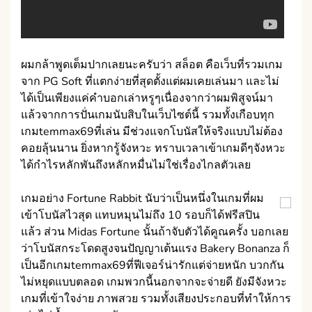
ผมกล้าพูดเต็มปากเลยนะครับว่า สล็อต คือเว็บที่รวมเกม
จาก PG Soft ที่แตกง่ายที่สุดตั้งแต่ผมเคยเล่นมา และไม่
ได้เป็นเพียงแค่คำบอกเล่าหรูๆเนื่องจากว่าผมพิสูจน์มา
แล้วจากการปั่นเกมนับสิบในเว็บไซต์นี้ รวมทั้งเกือบทุก
เกมtemmax69ที่เล่น มีช่วงแจกโบนัสให้จริงแบบไม่ต้อง
คอยลุ้นนาน ยิ่งหากรู้จังหวะ ทราบเวลาเข้าเกมดีๆจังหวะ
ได้กำไรหลักพันถึงหลักหมื่นไม่ใช่เรื่องไกลตัวเลย
เกมอย่าง Fortune Rabbit นับว่าเป็นหนึ่งในเกมที่ผม
เข้าโบนัสไวสุด แทบหมุนไม่ถึง 10 รอบก็ได้ฟรีสปิน
แล้ว ส่วน Midas Fortune นั้นถ้าจับตัวได้คูณครั้ง บอกเลย
ว่าโบนัสกระโดดสูงจนปัญญาเต้นแรง Bakery Bonanza ก็
เป็นอีกเกมtemmax69ที่ฟีเจอร์น่ารักแต่จ่ายหนัก บวกกัน
ไม่หยุดแบบตลอด เกมพวกนี้นอกจากจะจ่ายดี ยังมีจังหวะ
เกมที่เข้าใจง่าย ภาพสวย รวมทั้งเสียงประกอบที่ทำให้การ