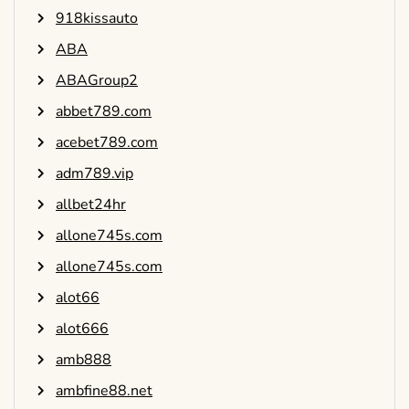
918kissauto
ABA
ABAGroup2
abbet789.com
acebet789.com
adm789.vip
allbet24hr
allone745s.com
allone745s.com
alot66
alot666
amb888
ambfine88.net