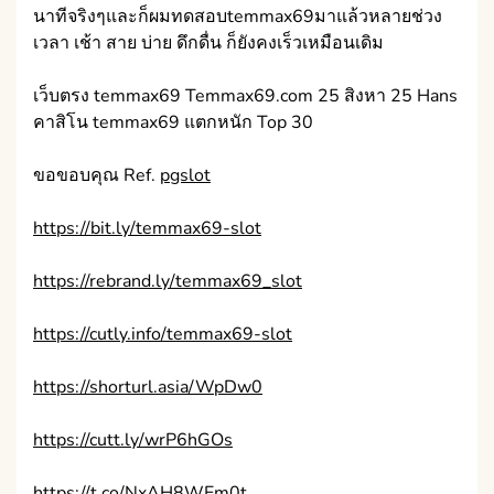
นาทีจริงๆและก็ผมทดสอบtemmax69มาแล้วหลายช่วง
เวลา เช้า สาย บ่าย ดึกดื่น ก็ยังคงเร็วเหมือนเดิม
เว็บตรง temmax69 Temmax69.com 25 สิงหา 25 Hans
คาสิโน temmax69 แตกหนัก Top 30
ขอขอบคุณ Ref.
pgslot
https://bit.ly/temmax69-slot
https://rebrand.ly/temmax69_slot
https://cutly.info/temmax69-slot
https://shorturl.asia/WpDw0
https://cutt.ly/wrP6hGOs
https://t.co/NxAH8WEm0t