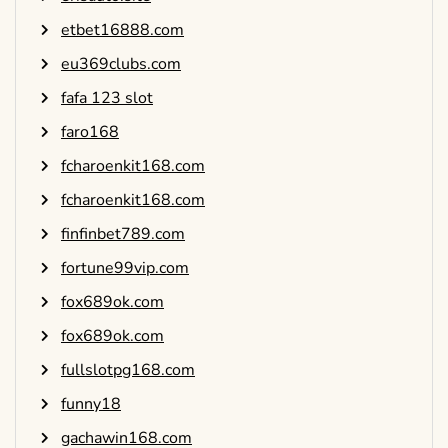
etbet16888.com
eu369clubs.com
fafa 123 slot
faro168
fcharoenkit168.com
fcharoenkit168.com
finfinbet789.com
fortune99vip.com
fox689ok.com
fox689ok.com
fullslotpg168.com
funny18
gachawin168.com