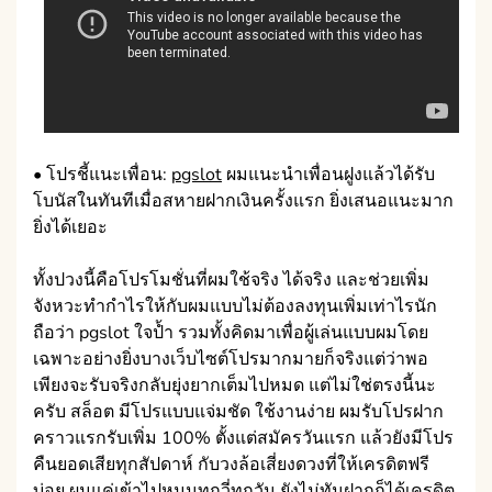
• โปรชี้แนะเพื่อน:
pgslot
ผมแนะนำเพื่อนฝูงแล้วได้รับ
โบนัสในทันทีเมื่อสหายฝากเงินครั้งแรก ยิ่งเสนอแนะมาก
ยิ่งได้เยอะ
ทั้งปวงนี้คือโปรโมชั่นที่ผมใช้จริง ได้จริง และช่วยเพิ่ม
จังหวะทำกำไรให้กับผมแบบไม่ต้องลงทุนเพิ่มเท่าไรนัก
ถือว่า pgslot ใจป้ำ รวมทั้งคิดมาเพื่อผู้เล่นแบบผมโดย
เฉพาะอย่างยิ่งบางเว็บไซต์โปรมากมายก็จริงแต่ว่าพอ
เพียงจะรับจริงกลับยุ่งยากเต็มไปหมด แต่ไม่ใช่ตรงนี้นะ
ครับ สล็อต มีโปรแบบแจ่มชัด ใช้งานง่าย ผมรับโปรฝาก
คราวแรกรับเพิ่ม 100% ตั้งแต่สมัครวันแรก แล้วยังมีโปร
คืนยอดเสียทุกสัปดาห์ กับวงล้อเสี่ยงดวงที่ให้เครดิตฟรี
บ่อย ผมแค่เข้าไปหมุนทุกวี่ทุกวัน ยังไม่ทันฝากก็ได้เครดิต