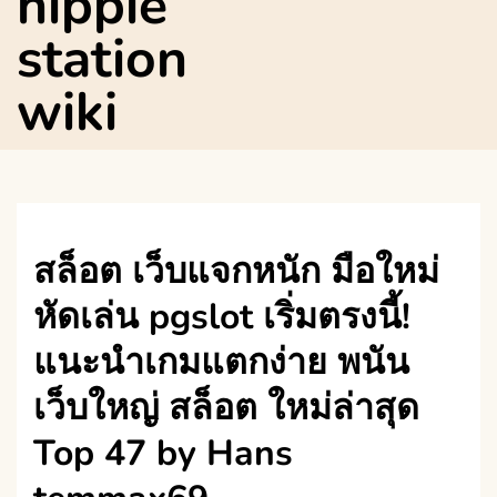
hippie
station
wiki
สล็อต เว็บแจกหนัก มือใหม่
หัดเล่น pgslot เริ่มตรงนี้!
แนะนำเกมแตกง่าย พนัน
เว็บใหญ่ สล็อต ใหม่ล่าสุด
Top 47 by Hans