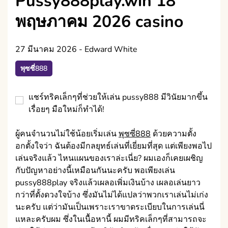
Pussy888play.win 18
พฤษภาคม 2026 casino
27 มีนาคม 2026
-
Edward White
พุซซี่888
แชร์ทริคเล็กๆที่ช่วยให้เล่น pussy888 มีวินัยมากขึ้น
เรื่อยๆ มือใหม่ก็ทำได้!
ผู้คนจำนวนไม่ใช้น้อยเริ่มเล่น
พุซซี่888
ด้วยความตั้ง
อกตั้งใจว่า ฉันต้องมีกลยุทธ์เล่นที่เยี่ยมที่สุด แต่เพียงพอไป
เล่นจริงแล้ว ไหนแผนของเราล่ะเนี่ย? ผมเองก็เคยเผชิญ
กับปัญหาอย่างนี้เหมือนกันนะครับ พอเพียงเล่น
pussy888play จริงแล้วเผลอเพิ่มเงินบ้าง เผลอเล่นยาว
กว่าที่ตั้งดวงใจบ้าง ซึ่งมันไม่ได้แปลว่าพวกเราเล่นไม่เก่ง
นะครับ แต่ว่ามันเป็นเพราะเราขาดระเบียบในการเล่นนี่
แหละครับผม ซึ่งในเนื้อหานี้ ผมมีทริคเล็กๆที่สามารถจะ