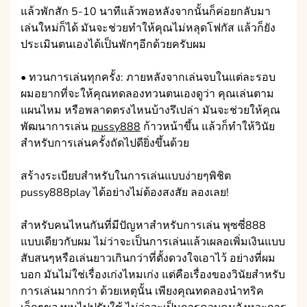
แล้วพักสัก 5-10 นาทีแล้วพอหลังจากนั้นก็ค่อยกลับมา
เล่นใหม่ก็ได้ มันจะช่วยทำให้คุณไม่หลุดโฟกัส แล้วก็ยัง
ประเมินตนเองได้เป็นพักๆอีกด้วยครับผม
• ทวนการเล่นทุกครั้ง: ภายหลังจากเล่นจบในแต่ละรอบ
ผมอยากที่จะให้คุณทดลองทวนตนเองดูว่า คุณเล่นตาม
แผนไหม หรือพลาดตรงไหนบ้างรึเปล่า มันจะช่วยให้คุณ
พัฒนาการเล่น
pussy888
ก้าวหน้าขึ้น แล้วก็ทำให้วินัย
สำหรับการเล่นครั้งถัดไปดียิ่งขึ้นด้วย
สร้างระเบียบสำหรับในการเล่นแบบง่ายๆพิชิต
pussy888play ได้อย่างไม่ต้องสงสัย ลองเลย!
สำหรับคนไหนกันที่มีปัญหาสำหรับการเล่น พุซซี่888
แบบเดียวกับผม ไม่ว่าจะเป็นการเล่นแล้วเผลอเพิ่มเงินแบบ
สับสนๆหรือเล่นยาวเกินกว่าที่ตั้งดวงใจเอาไว้ อย่างที่ผม
บอก มันไม่ใช่เรื่องเก่งไหมเก่ง แต่คือเรื่องของวินัยสำหรับ
การเล่นมากกว่า ด้วยเหตุนั้น เพียงคุณทดลองนำทริค