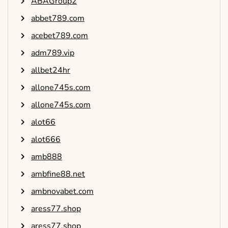
ABAGroup2
abbet789.com
acebet789.com
adm789.vip
allbet24hr
allone745s.com
allone745s.com
alot66
alot666
amb888
ambfine88.net
ambnovabet.com
aress77.shop
aress77.shop