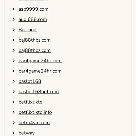
asb9999.com
audi688.com
Baccarat
baj88thbz.com
baj88thbz.com
bar4game24hr.com
bar4game24hr.com
baslot168
baslot168bet.com
betflixtikto
betflixtikto.info
betm4vip.com
betway