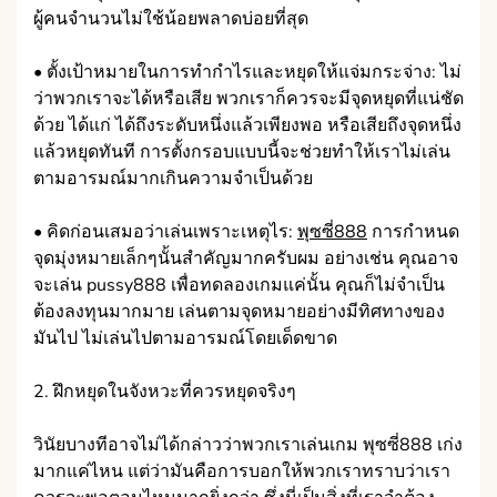
ผู้คนจำนวนไม่ใช้น้อยพลาดบ่อยที่สุด
• ตั้งเป้าหมายในการทำกำไรและหยุดให้แจ่มกระจ่าง: ไม่
ว่าพวกเราจะได้หรือเสีย พวกเราก็ควรจะมีจุดหยุดที่แน่ชัด
ด้วย ได้แก่ ได้ถึงระดับหนึ่งแล้วเพียงพอ หรือเสียถึงจุดหนึ่ง
แล้วหยุดทันที การตั้งกรอบแบบนี้จะช่วยทำให้เราไม่เล่น
ตามอารมณ์มากเกินความจำเป็นด้วย
• คิดก่อนเสมอว่าเล่นเพราะเหตุไร:
พุซซี่888
การกำหนด
จุดมุ่งหมายเล็กๆนั้นสำคัญมากครับผม อย่างเช่น คุณอาจ
จะเล่น pussy888 เพื่อทดลองเกมแค่นั้น คุณก็ไม่จำเป็น
ต้องลงทุนมากมาย เล่นตามจุดหมายอย่างมีทิศทางของ
มันไป ไม่เล่นไปตามอารมณ์โดยเด็ดขาด
2. ฝึกหยุดในจังหวะที่ควรหยุดจริงๆ
วินัยบางทีอาจไม่ได้กล่าวว่าพวกเราเล่นเกม พุซซี่888 เก่ง
มากแค่ไหน แต่ว่ามันคือการบอกให้พวกเราทราบว่าเรา