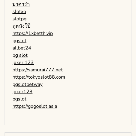
บาคาร่า
slotxo
slotpg
ดูหนังโป๊
https://1xbetth.vip
pgslot
allbet24
pg slot
joker 123
https://samurai777.net
https://tokyoslot88.com
pgslotbetway
joker123
pgslot
https://gogoslot.asia