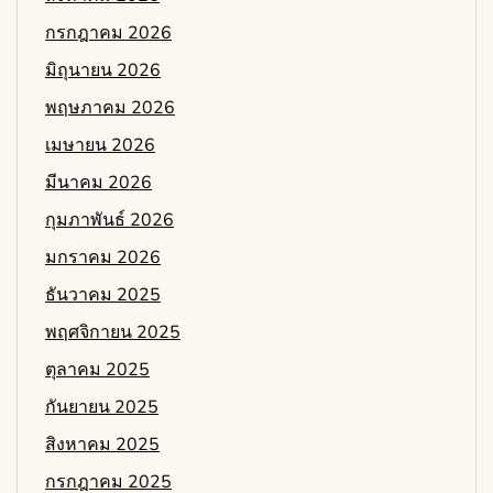
กรกฎาคม 2026
มิถุนายน 2026
พฤษภาคม 2026
เมษายน 2026
มีนาคม 2026
กุมภาพันธ์ 2026
มกราคม 2026
ธันวาคม 2025
พฤศจิกายน 2025
ตุลาคม 2025
กันยายน 2025
สิงหาคม 2025
กรกฎาคม 2025