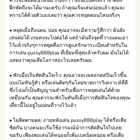
ควรจะพอตอนไหนมากยิ่งกว่า ซึ่งนี่เป็นสิ่งที่เราจำต้อง
ฝึกหัดถึงจะได้มานะครับ ถ้าคุณเริ่มเล่นบ่อยแล้ว คุณจะ
ทราบได้ด้วยตัวเองเลยว่า คุณควรหยุดตอนไหนจริงๆ
• หยุดเมื่อถึงแผน: บ่อย คุณอาจจะมีความรู้สึกว่า ฉันยัง
เล่นต่อได้ เกมคงจะไปต่อได้ แต่ถ้ามันถึงจุดที่วางแผนเอา
ไว้แล้วจริงๆการหยุดคือการดูแลรักษาระเบียบสำหรับใน
การเล่น pussy888play ที่เยี่ยมที่สุดแล้วครับผม มันไม่ได้
แสดงว่าคุณเสียโอกาสอะไรเลยครับผม
• พักเมื่อเริ่มตัดสินใจเร็ว: คุณอาจจะเผลอกดสปินเร็วขึ้น
แบบไม่ทันรู้ตัว หรือเล่นติดๆกันโดยขาดการวิเคราะห์ที่ดี
ซึ่งโน่นก็เป็นสัญญาณสำหรับเพื่อการหยุดเล่นได้ด้วย
เหมือนกัน คุณควรจะพักในทันทีเมื่อการตัดสินใจของคุณ
เดี๋ยวนี้ไม่อยู่ในแผนที่วางไว้แล้ว
• ไม่ติดตามผล: ภายหลังเล่น pussy888play ได้หรือเสีย
ชิดกัน บางคนจะเริ่มใช้อารมณ์นำการตัดสินใจไปเลย
ขอรับ เพียงพอเล่นได้หน่อยก็เพิ่มเบทนิดหน่อย หรือเสีย