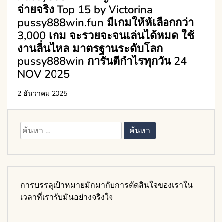
จ่ายจริง Top 15 by Victorina
pussy888win.fun มีเกมให้ห้เลือกกว่า
3,000 เกม จะรวยจะจนเล่นได้หมด ใช้
งานลื่นไหล มาตรฐานระดับโลก
pussy888win การันตีกำไรทุกวัน 24
NOV 2025
2 ธันวาคม 2025
ค้นหา
สำหรับ:
การบรรลุเป้าหมายมักมากับการตัดสินใจของเราใน
เวลาที่เรารับมันอย่างจริงใจ