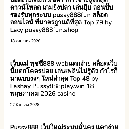
ยอดเว็บเดิมพัน อัตราการจ่ายสูงที่สุด
ดาวน์โหลด เกมยิงปลา เล่นปุ๊บ ถอนปั๊บ
รองรับทุกระบบ pussy888fun สล็อต
ออนไลน์ ที่มาตรฐานดีที่สุด Top 79 by
Lacy pussy888fun.shop
18 เมษายน 2026
เว็บแม่ พุซซี่888 webแตกง่าย สล็อตเว็บ
นี้แตกโคตรบ่อย เล่นเพลินไม่รู้ตัว กำไรก็
มาแบบงงๆ ใหม่ล่าสุด Top 48 by
Lashay Pussy888play.win 18
พฤษภาคม 2026 casino
27 มีนาคม 2026
Pussy888 เว็บใหญ่ระบบมั่นคง แตกง่าย