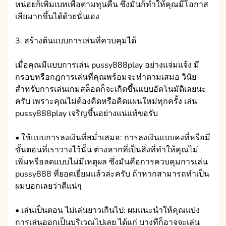
หน่อยก็เพิ่มเบทเพื่อตามทุนคืน ซึ่งมันก็ทำให้คุณมีโอกาส
เสียมากขึ้นได้ด้วยนั่นเอง
3. สร้างต้นแบบการเล่นที่ควบคุมได้
เมื่อคุณมีแบบการเล่น pussy888play อย่างแจ่มแจ้ง มี
กรอบหรือกฎการเล่นที่คุณพร้อมจะทำตามเสมอ วินัย
สำหรับการเล่นเกมสล็อตก็จะเกิดขึ้นแบบอัตโนมัติเลยนะ
ครับ เพราะคุณไม่ต้องคิดหรือคิดแผนใหม่ทุกครั้ง เล่น
pussy888play เจริญขึ้นอย่างแน่แท้ขอรับ
• ใช้แบบการลงเงินที่สม่ำเสมอ: การลงเงินแบบคงที่หรือมี
ขั้นตอนที่เราวางไว้นั้น ต่างหากที่เป็นสิ่งที่ทำให้คุณไม่
เพิ่มหรือลดแบบไม่มีเหตุผล ซึ่งมันคือการควบคุมการเล่น
pussy888 ที่ยอดเยี่ยมแล้วล่ะครับ ถ้าหากสามารถทำเป็น
ผมบอกเลยว่าดีแน่ๆ
• เล่นเป็นตอน ไม่เล่นยาวเกินไป: ผมแนะนำให้คุณแบ่ง
การเล่นออกเป็นบริเวณไปเลย ได้แก่ บางทีก็อาจจะเล่น