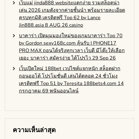
เว็บแม่ jinda888 websiteแตกง่าย รวมสล็อตน่า
เล่น 2026 เกมดังจากค่ายชั้นนำ พร้อมรายละเอียด
ครบทุกมิติ เครดิตฟรี Top 62 by Lance
Jin888.asia 8 AUG 26 casino
บาคาร่า เปิดมุมมองใหม่ของเกมบาคาร่า Top 70
by Gordon sexy168c.com ลุ้นรับ I PHONE17
PRO MAX ถอนได้จริงทุกเวลา เว็บดี มีโต๊ะให้เลือก
เยอะ บาคาร่า สมัครง่าย ได้โปรไว 29 Sep 26
เว็บเปิดใหม่ 188bet เวปไซต์แจกหนัก สล็อตฝาก
ถอนออโต้ โปรโมชั่นดี เล่นได้ตลอด 24 ชั่วโมง
เครดิตฟรี Top 51 by Teresita 188bets4.com 14
กรกฎาคม 69 พนันออนไลน์
ความเห็นล่าสุด