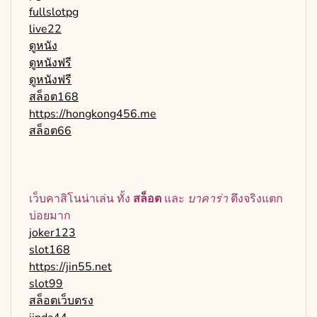
fullslotpg
live22
ดูหนัง
ดูหนังฟรี
ดูหนังฟรี
สล็อต168
https://hongkong456.me
สล็อต66
เว็บคาสิโนน่าเล่น ทั้ง
สล็อต
และ
บาคาร่า
ตึงจริงแตก
บ่อยมาก
joker123
slot168
https://jin55.net
slot99
สล็อตเว็บตรง