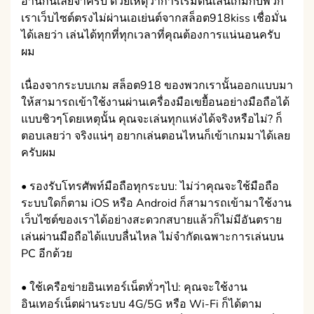
อ่านกันเลยจ๊าครับ ด้วยเหตุว่าการเริ่มต้นเล่นเกมกับพวก
เราเว็บไซต์ตรงไม่ผ่านเอเย่นต์จากสล็อต918kiss เชื่อมั่น
ได้เลยว่า เล่นได้ทุกที่ทุกเวลาที่คุณต้องการแน่นอนครับ
ผม
เนื่องจากระบบเกม สล็อต918 ของพวกเรานั้นออกแบบมา
ให้สามารถเข้าใช้งานผ่านเครื่องมือเขยื้อนอย่างมือถือได้
แบบชิวๆโดยเหตุนั้น คุณจะเล่นทุกแห่งได้จริงหรือไม่? ก็
ตอบเลยว่า จริงแน่ๆ อยากเล่นตอนไหนก็เข้าเกมมาได้เลย
ครับผม
• รองรับโทรศัพท์มือถือทุกระบบ: ไม่ว่าคุณจะใช้มือถือ
ระบบใดก็ตาม iOS หรือ Android ก็สามารถเข้ามาใช้งาน
เว็บไซต์ของเราได้อย่างสะดวกสบายแล้วก็ไม่มีอันตราย
เล่นผ่านมือถือได้แบบลื่นไหล ไม่จำกัดเฉพาะการเล่นบน
PC อีกด้วย
• ใช้เครือข่ายอินเทอร์เน็ตทั่วๆไป: คุณจะใช้งาน
อินเทอร์เน็ตผ่านระบบ 4G/5G หรือ Wi-Fi ก็ได้ตาม