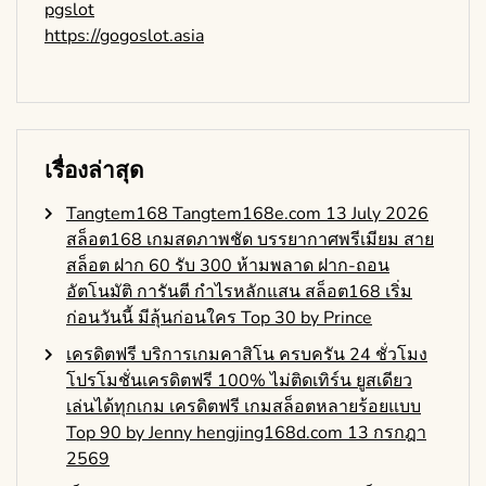
pgslot
https://gogoslot.asia
เรื่องล่าสุด
Tangtem168 Tangtem168e.com 13 July 2026
สล็อต168 เกมสดภาพชัด บรรยากาศพรีเมียม สาย
สล็อต ฝาก 60 รับ 300 ห้ามพลาด ฝาก-ถอน
อัตโนมัติ การันตี กำไรหลักแสน สล็อต168 เริ่ม
ก่อนวันนี้ มีลุ้นก่อนใคร Top 30 by Prince
เครดิตฟรี บริการเกมคาสิโน ครบครัน 24 ชั่วโมง
โปรโมชั่นเครดิตฟรี 100% ไม่ติดเทิร์น ยูสเดียว
เล่นได้ทุกเกม เครดิตฟรี เกมสล็อตหลายร้อยแบบ
Top 90 by Jenny hengjing168d.com 13 กรกฎา
2569