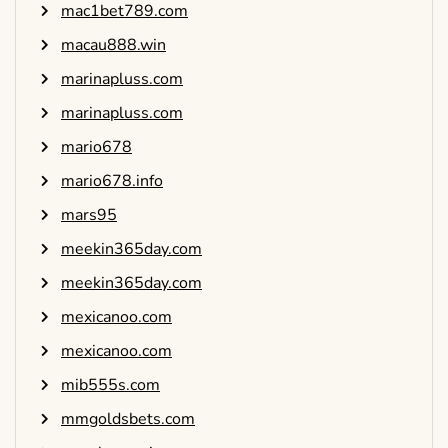
mac1bet789.com
macau888.win
marinapluss.com
marinapluss.com
mario678
mario678.info
mars95
meekin365day.com
meekin365day.com
mexicanoo.com
mexicanoo.com
mib555s.com
mmgoldsbets.com