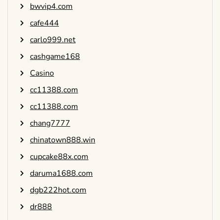
bwvip4.com
cafe444
carlo999.net
cashgame168
Casino
cc11388.com
cc11388.com
chang7777
chinatown888.win
cupcake88x.com
daruma1688.com
dgb222hot.com
dr888