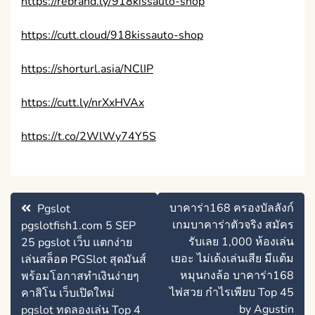
https://rebrand.ly/918kissauto-shop
https://cutt.cloud/918kissauto-shop
https://shorturl.asia/NClIP
https://cutt.ly/nrXxHVAx
https://t.co/2WlWy74Y5S
แนะแนว
บาคาร่า168 ครองบัลลังก์
Pgslot
เรื่อง
เกมบาคาร่าตัวจริง สมัคร
pgslotfish1.com 5 SEP
รับเลย 1,000 ห้องเล่น
25 pgslot เว็บ แตกง่าย
เยอะ ไม่เด้งเล่นเสีย มีแต้ม
เล่นสล็อต PGSlot สุดมันส์
หมุนกงล้อ บาคาร่า168
พร้อมโอกาสทำเงินง่ายๆ
ไพ่สวย กำไรเพียบ Top 45
คาสิโน เว็บเปิดใหม่
by Agustin
pgslot ทดลองเล่น Top 4