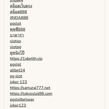
jinda44
สล็อตเว็บตรง
สล็อต888
JINDA888
pgslot
พุซซี่888
บาคาร่า
slotxo
slotpg
ดูหนังโป๊
https://1xbetth.vip
pgslot
allbet24
pg slot
joker 123
https://samurai777.net
https://tokyoslot88.com
pgslotbetway
joker123