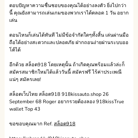
ตอบปัญหาความชื่นชอบของคุณได้อย่างลงตัว ยิ่งไปกว่า
นี้ คุณยังสามารถเล่นเกมของพวกเราได้ตลอด 1 วัน อยาก
เล่น
ตอนไหนก็เล่นได้ทันที ไม่มีข้อจำกัดใดๆทั้งสิ้น เล่นผ่านมือ
ถือได้อย่างสะดวกและปลอดภัย ฝากถอนง่ายผ่านระบบออ
โต้ได้
อีกด้วย สล็อต918 โดยเหตุนั้น ถ้าเกิดคุณพร้อมแล้วล่ะก็
สมัครสมาชิกใหม่ได้แล้ววันนี้ สมัครฟรี ไร้ค่าประเพณี
แน่ๆ สมัครเลย!
สล็อตเว็บไทย สล็อต918 918kissauto.shop 26
September 68 Roger อยากรวยต้องลอง 918kissTrue
wallet Top 43
ขอขอบคุณมาก Ref.
สล็อต918