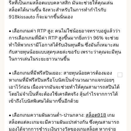
รีลที่เป็นเกมสล็อตแบบคลาสสิก มันจะช่วยให้คุณเล่น
สล็อตได้นานขึ้น จังหวะสำหรับในการทำกำไรกับ
918kissauto ก็จะมากขึ้นนั่นเอง
• เลือกเกมค่า RTP สูง: คนไม่ใช่น้อยอาจทราบอยู่แล้วว่า
การเลือกเกมที่มีค่า RTP สูงขึ้นมากยิ่งกว่า 96% จะช่วย
ทำให้พวกเรามีโอกาสได้รับเงินทุนคืน ซึ่งมันก็เหมาะสม
กับสายทุนน้อยแบบสุดๆเลยล่ะขอรับ เพราะว่าคุณจะมีทุน
ในการเล่นในระยะยาวนานขึ้น
• เลือกเกมที่มีฟรีสปินเยอะ: สายทุนน้อยควรต้องมอง
หาเกมที่มีฟรีสปินหรือโบนัสเป็นจำนวนมากแจกบ่อยๆ
เอาไว้ก่อน เนื่องจากมันจะช่วยทำให้คุณสามารถสปินได้
โดยไม่จำเป็นที่จะต้องใช้เครดิตจริง ลุ้นกำไรจากการได้
เข้าถึงโบนัสพิเศษได้มากขึ้นอีกด้วย
• เลือกเกมความผันผวนต่ำ-ปานกลาง:
สล็อต918
เกม
สล็อตแต่ละเกมจะมีความผันแปรต่างกัน ซึ่งคุณสามารถ
มองได้จากการชำระเงินรางวัลของเกมสล็อต หากจ่าย