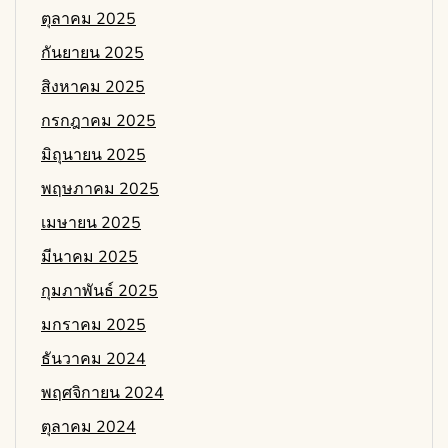
ตุลาคม 2025
กันยายน 2025
สิงหาคม 2025
กรกฎาคม 2025
มิถุนายน 2025
พฤษภาคม 2025
เมษายน 2025
มีนาคม 2025
กุมภาพันธ์ 2025
มกราคม 2025
ธันวาคม 2024
พฤศจิกายน 2024
ตุลาคม 2024