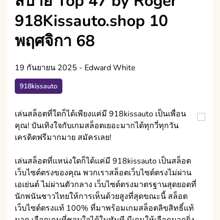
สบาย Top 47 by Roger
918Kissauto.shop 10
พฤศจิกา 68
19 กันยายน 2025
-
Edward White
918kissauto
เล่นสล็อตที่ใดก็ได้เพียงแค่มี 918kissauto เป็นเพื่อน
คุณ! บันเทิงใจกับเกมสล็อตเยอะมากได้ทุกวี่ทุกวัน
เครดิตฟรีมากมาย สมัครเลย!
เล่นสล็อตที่แหน่งใดก็ได้แค่มี 918kissauto เป็นสล็อต
เว็บไซต์ตรงของคุณ พวกเราสล็อตเว็บไซต์ตรงไม่ผ่าน
เอเย่นต์ ไม่ผ่านตัวกลาง เว็บไซต์ตรงมาตรฐานสุดยอดที่
นักพนันชาวไทยให้การเห็นด้วยสูงที่สุดขณะนี้ สล็อต
เว็บไซต์ตรงแท้ 100% ที่มาพร้อมเกมสล็อตลิขสิทธิ์แท้
มาก เลือกเกมที่ชอบใจได้ในทันที มีเกมให้เลือกมากยิ่ง