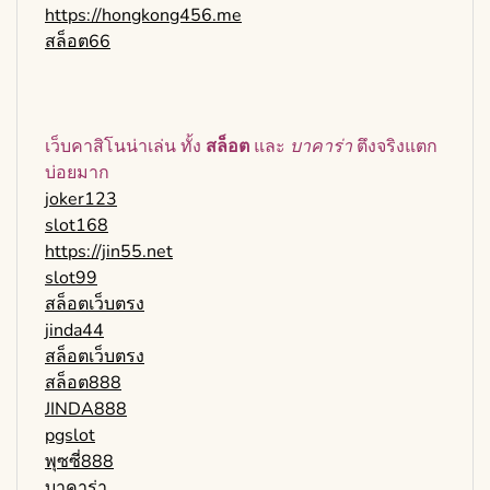
https://hongkong456.me
สล็อต66
เว็บคาสิโนน่าเล่น ทั้ง
สล็อต
และ
บาคาร่า
ตึงจริงแตก
บ่อยมาก
joker123
slot168
https://jin55.net
slot99
สล็อตเว็บตรง
jinda44
สล็อตเว็บตรง
สล็อต888
JINDA888
pgslot
พุซซี่888
บาคาร่า