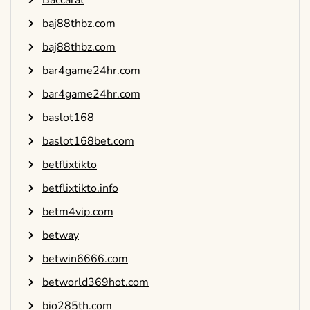
Baccarat
baj88thbz.com
baj88thbz.com
bar4game24hr.com
bar4game24hr.com
baslot168
baslot168bet.com
betflixtikto
betflixtikto.info
betm4vip.com
betway
betwin6666.com
betworld369hot.com
bio285th.com