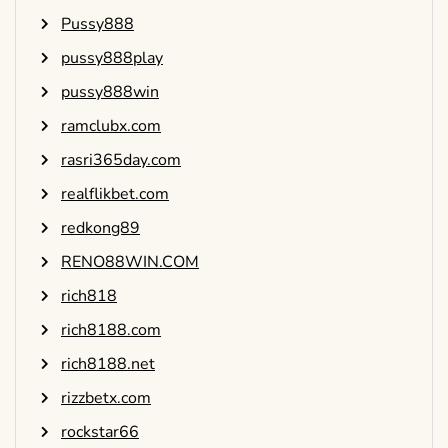
Pussy888
pussy888play
pussy888win
ramclubx.com
rasri365day.com
realflikbet.com
redkong89
RENO88WIN.COM
rich818
rich8188.com
rich8188.net
rizzbetx.com
rockstar66