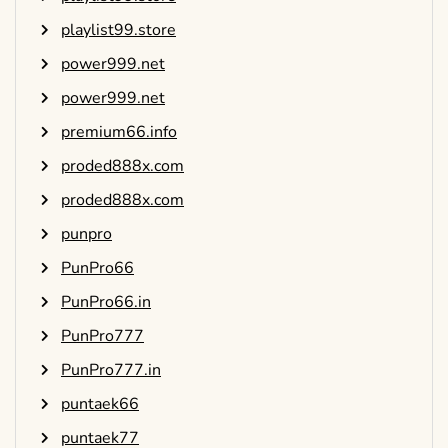
playlist99.store
power999.net
power999.net
premium66.info
proded888x.com
proded888x.com
punpro
PunPro66
PunPro66.in
PunPro777
PunPro777.in
puntaek66
puntaek77