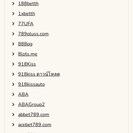
188betth
1xbetth
77UFA
789pluss.com
888pg
8lots.me
918Kiss
918kiss ดาวน์โหลด
918kissauto
ABA
ABAGroup2
abbet789.com
acebet789.com