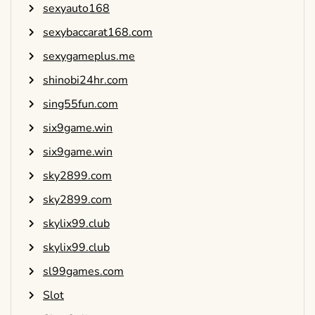
sexyauto168
sexybaccarat168.com
sexygameplus.me
shinobi24hr.com
sing55fun.com
six9game.win
six9game.win
sky2899.com
sky2899.com
skylix99.club
skylix99.club
sl99games.com
Slot