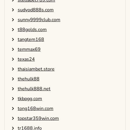
stellabet789.com
sudyod888s.com
sunny9999club.com
t88golds.com
tangtem168
temmax69
texas24
thaisiambet.store
thehulk88
thehulk888.net
tkbpgg.com
tong168win.com
topstar359win.com
tr1688.info