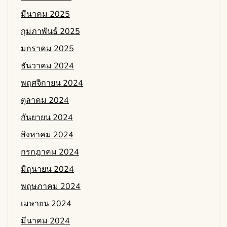
มีนาคม 2025
กุมภาพันธ์ 2025
มกราคม 2025
ธันวาคม 2024
พฤศจิกายน 2024
ตุลาคม 2024
กันยายน 2024
สิงหาคม 2024
กรกฎาคม 2024
มิถุนายน 2024
พฤษภาคม 2024
เมษายน 2024
มีนาคม 2024