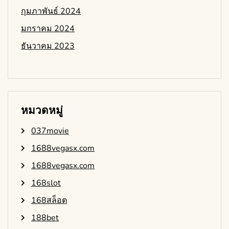
กุมภาพันธ์ 2024
มกราคม 2024
ธันวาคม 2023
หมวดหมู่
037movie
1688vegasx.com
1688vegasx.com
168slot
168สล็อต
188bet