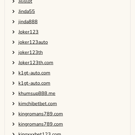
Jilislot
Jinda55
jinda888
Joker123
joker123auto
joker123th
Joker123th.com
k1gt-auto.com
k1gt-auto.com
khumsup888.me
kimchibetbet.com
kingromans789.com
kingromans789.com
kingxxxbet123.com