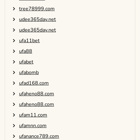
tree78999.com
udee365day.net
udee365day.net
ufa11bet
ufa88
ufabet
ufabomb
ufad168.com
ufaheno88.com
ufaheno88.com
ufam11.com
ufamnn.com
ufanance789.com