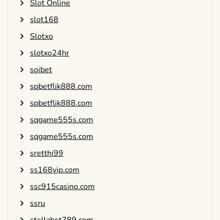
Slot Online
slot168
Slotxo
slotxo24hr
soibet
spbetflik888.com
spbetflik888.com
sqgame555s.com
sqgame555s.com
sretthi99
ss168vip.com
ssc915casino.com
ssru