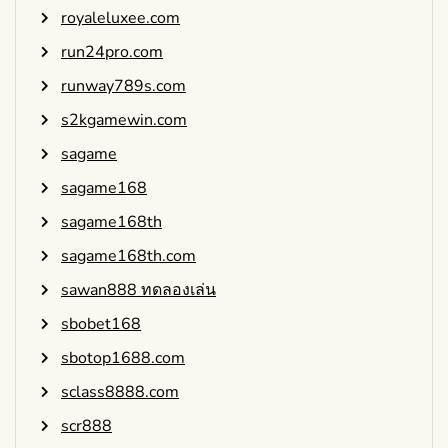
royaleluxee.com
run24pro.com
runway789s.com
s2kgamewin.com
sagame
sagame168
sagame168th
sagame168th.com
sawan888 ทดลองเล่น
sbobet168
sbotop1688.com
sclass8888.com
scr888