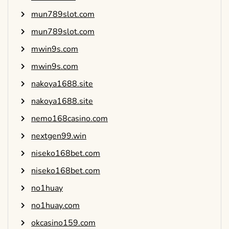
mun789slot.com
mun789slot.com
mwin9s.com
mwin9s.com
nakoya1688.site
nakoya1688.site
nemo168casino.com
nextgen99.win
niseko168bet.com
niseko168bet.com
no1huay
no1huay.com
okcasino159.com