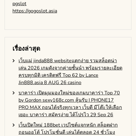
pgslot
https://gogoslot.asia
เรื่องล่าสุด
เว็บแม่ jinda888 websiteแตกง่าย รวมสล็อตน่า
เล่น 2026 เกมดังจากค่ายชั้นนำ พร้อมรายละเอียด
ครบทุกมิติ เครดิตฟรี Top 62 by Lance
Jin888.asia 8 AUG 26 casino
บาคาร่า เปิดมุมมองใหม่ของเกมบาคาร่า Top 70
by Gordon sexy168c.com ลุ้นรับ I PHONE17
PRO MAX ถอนได้จริงทุกเวลา เว็บดี มีโต๊ะให้เลือก
เยอะ บาคาร่า สมัครง่าย ได้โปรไว 29 Sep 26
เว็บเปิดใหม่ 188bet เวปไซต์แจกหนัก สล็อตฝาก
ถอนออโต้ โปรโมชั่นดี เล่นได้ตลอด 24 ชั่วโมง