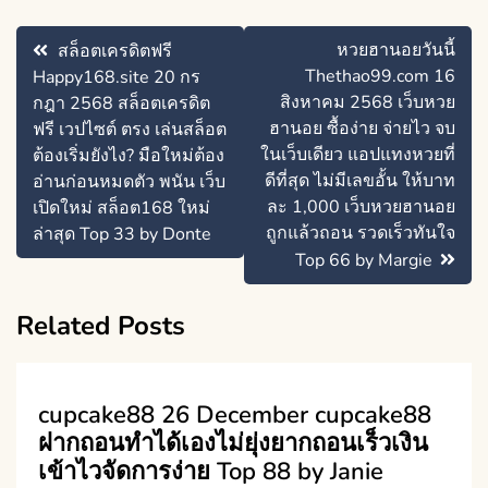
แนะแนว
หวยฮานอยวันนี้
สล็อตเครดิตฟรี
เรื่อง
Thethao99.com 16
Happy168.site 20 กร
สิงหาคม 2568 เว็บหวย
กฎา 2568 สล็อตเครดิต
ฮานอย ซื้อง่าย จ่ายไว จบ
ฟรี เวปไซต์ ตรง เล่นสล็อต
ในเว็บเดียว แอปแทงหวยที่
ต้องเริ่มยังไง? มือใหม่ต้อง
ดีที่สุด ไม่มีเลขอั้น ให้บาท
อ่านก่อนหมดตัว พนัน เว็บ
ละ 1,000 เว็บหวยฮานอย
เปิดใหม่ สล็อต168 ใหม่
ถูกแล้วถอน รวดเร็วทันใจ
ล่าสุด Top 33 by Donte
Top 66 by Margie
Related Posts
cupcake88 26 December cupcake88
ฝากถอนทำได้เองไม่ยุ่งยากถอนเร็วเงิน
เข้าไวจัดการง่าย Top 88 by Janie