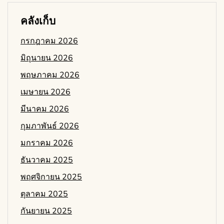
คลังเก็บ
กรกฎาคม 2026
มิถุนายน 2026
พฤษภาคม 2026
เมษายน 2026
มีนาคม 2026
กุมภาพันธ์ 2026
มกราคม 2026
ธันวาคม 2025
พฤศจิกายน 2025
ตุลาคม 2025
กันยายน 2025