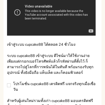
เข้าสู่ระบบ cupcake88 ได้ตลอด 24 ชั่วโมง
ระบบ cupcake88 เข้าสู่ระบบ ดีไซน์มาให้ใช้งานง่าย
เพียงแต่กรอกเบอร์โทรศัพท์แล้วก็รหัสผ่านที่ตั้งไว้ ก็
สามารถไปสู่โลกที่การพนันได้ในทันที พร้อมรองรับทุก
อุปกรณ์ ทั้งยังมือถือ แท็บเล็ต และก็คอมพิวเตอร์
โปรโมชั่น cupcake88 เครดิตฟรี แจกจริงทุกเมื่อเชื่อ
วัน
สำหรับผู้เล่นใหม่รวมทั้งเก่า cupcake88 มอบเครดิตฟรี