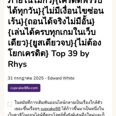
ภายในไม่กี่วิ}{เครดิตฟรีรับ
ได้ทุกวัน}{ไม่มีเงื่อนไขซ่อน
เร้น}{ถอนได้จริงไม่มีอั้น}
{เล่นได้ครบทุกเกมในเว็บ
เดียว}{ยูสเดียวจบ}{ไม่ต้อง
โยกเครดิต} Top 39 by
Rhys
31 กรกฎาคม 2025
-
Edward White
cupcake88x.com
ในสมัยที่การเดิมพันออนไลน์กลายเป็นเรื่องใกล้ตัว
เยอะขึ้นเรื่อยๆ
cupcake88
ได้ก้าวขึ้นมาเป็นหนึ่งใน
เว็บคาสิโนออนไลน์ที่ตอบโจทย์ทั้งยังผู้เล่นมือใหม่และก็