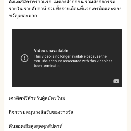
ตั้งแต่สมัครคราวแรก ไม่ต้องฝากก่อน รวมถึงกิจกรรม
รายวัน รายสัปดาห์ รวมทั้งรายเดือนที่แจกเครดิตและของ
ขวัญเยอะมาก
เครดิตฟรีสำหรับผู้สมัครใหม่
กิจกรรมหมุนวงล้อรับของรางวัล
คืนยอดเสียสูงสุดทุกสัปดาห์