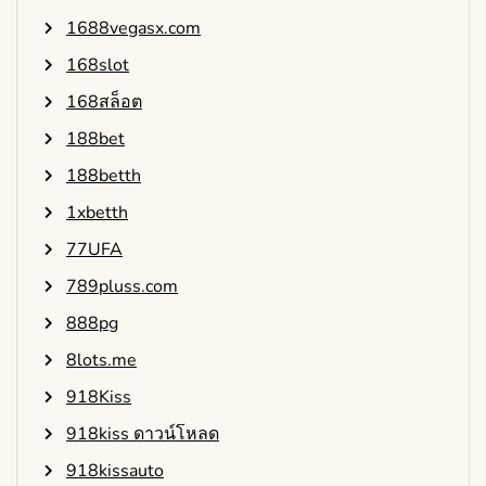
1688vegasx.com
168slot
168สล็อต
188bet
188betth
1xbetth
77UFA
789pluss.com
888pg
8lots.me
918Kiss
918kiss ดาวน์โหลด
918kissauto