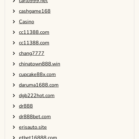
carlo999.net
cashgame168
Casino
cc11388.com
cc11388.com
chang7777
chinatown888.win
cupcake88x.com
daruma1688.com
dgb222hot.com
dr888
dr888bet.com
erisauto.site
etbet16888.com