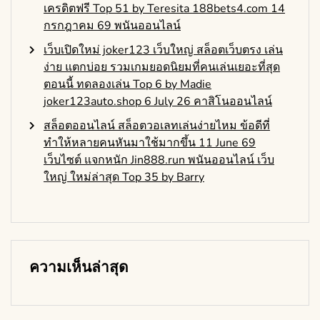
เครดิตฟรี Top 51 by Teresita 188bets4.com 14
กรกฎาคม 69 พนันออนไลน์
เว็บเปิดใหม่ joker123 เว็บใหญ่ สล็อตเว็บตรง เล่น
ง่าย แตกบ่อย รวมเกมยอดนิยมที่คนเล่นเยอะที่สุด
ตอนนี้ ทดลองเล่น Top 6 by Madie
joker123auto.shop 6 July 26 คาสิโนออนไลน์
สล็อตออนไลน์ สล็อตวอเลทเล่นง่ายไหม ข้อดีที่
ทำให้หลายคนหันมาใช้มากขึ้น 11 June 69
เว็บไซต์ แจกหนัก Jin888.run พนันออนไลน์ เว็บ
ใหญ่ ใหม่ล่าสุด Top 35 by Barry
ความเห็นล่าสุด