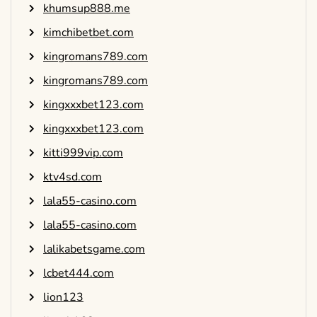
khumsup888.me
kimchibetbet.com
kingromans789.com
kingromans789.com
kingxxxbet123.com
kingxxxbet123.com
kitti999vip.com
ktv4sd.com
lala55-casino.com
lala55-casino.com
lalikabetsgame.com
lcbet444.com
lion123