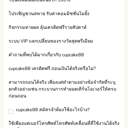
โบนัสเพิ่มเติมเงินหนแรก 100%
โปรเชิญชวนสหาย รับค่าคอมมิชชั่นไม่ยั้ง
กิจกรรมทายผล ลุ้นเครดิตฟรีรายสัปดาห์
ระบบ VIP แลกเปลี่ยนของรางวัลสุดพรีเมียม
คำถามที่พบได้มากเกี่ยวกับ cupcake88
cupcake88 เครดิตฟรี ถอนเงินได้จริงหรือไม่?
สามารถถอนได้จริง เพียงแต่ทำตามอย่างข้อจำกัดที่ระบุ
ยกตัวอย่างเช่น กระบวนการทำยอดเทิร์นโอเวอร์ให้ครบ
ก่อนถอน
cupcake88 สมัครจำต้องใช้อะไรบ้าง?
ใช้เพียงแต่เบอร์โทรศัพท์โทรศัพท์เคลื่อนที่ที่ใช้งานได้จริง