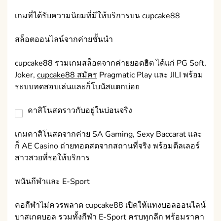
เกมที่ได้รับความนิยมที่มีให้บริการบน cupcake88
สล็อตออนไลน์จากค่ายชั้นนำ
cupcake88 รวมเกมสล็อตจากค่ายยอดฮิต ได้แก่ PG Soft,
Joker,
cupcake88 สมัคร
Pragmatic Play และ JILI พร้อม
ระบบทดสอบเล่นและก็โบนัสแตกบ่อย
คาสิโนสดราวกับอยู่ในบ่อนจริง
เกมคาสิโนสดจากค่าย SA Gaming, Sexy Baccarat และ
ก็ AE Casino ถ่ายทอดสดจากสถานที่จริง พร้อมดีลเลอร์
สาวสวยที่รอให้บริการ
พนันกีฬาและ E-Sport
คอกีฬาไม่ควรพลาด cupcake88 เปิดให้แทงบอลออนไลน์
บาสเกตบอล รวมทั้งกีฬา E-Sport ครบทุกลีก พร้อมราคา