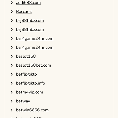
audi688.com
Baccarat
baj88thbz.com
baj88thbz.com
bar4game24hr.com
bar4game24hr.com
baslot168
baslot168bet.com
betflixtikto
betflixtikto.info
betm4vip.com
betway
betwin6666.com