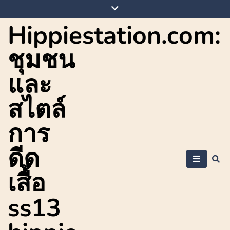
Skip
to
Hippiestation.com:
content
ชุมชน
และ
สไตล์
การ
ดีด
เสื้อ
ss13