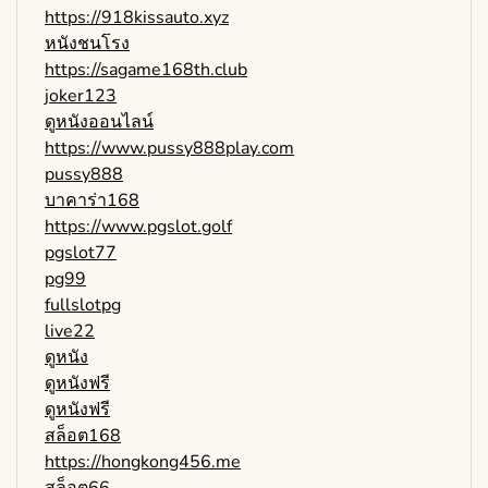
https://918kissauto.xyz
หนังชนโรง
https://sagame168th.club
joker123
ดูหนังออนไลน์
https://www.pussy888play.com
pussy888
บาคาร่า168
https://www.pgslot.golf
pgslot77
pg99
fullslotpg
live22
ดูหนัง
ดูหนังฟรี
ดูหนังฟรี
สล็อต168
https://hongkong456.me