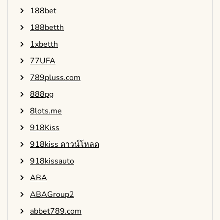
188bet
188betth
1xbetth
77UFA
789pluss.com
888pg
8lots.me
918Kiss
918kiss ดาวน์โหลด
918kissauto
ABA
ABAGroup2
abbet789.com