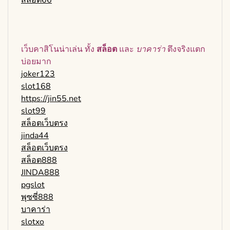
สล็อต66
เว็บคาสิโนน่าเล่น ทั้ง
สล็อต
และ
บาคาร่า
ตึงจริงแตก
บ่อยมาก
joker123
slot168
https://jin55.net
slot99
สล็อตเว็บตรง
jinda44
สล็อตเว็บตรง
สล็อต888
JINDA888
pgslot
พุซซี่888
บาคาร่า
slotxo