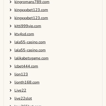
kingromans789.com
kingxxxbet123.com
kingxxxbet123.com
kitti999vip.com
ktv4sd.com
lala55-casino.com
lala55-casino.com
lalikabetsgame.com
lcbet444.com
lion123
lionth168.com
Live22
live22slot