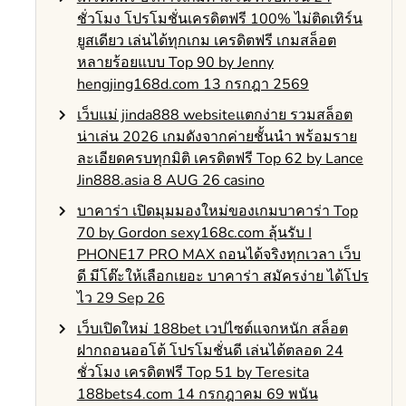
ชั่วโมง โปรโมชั่นเครดิตฟรี 100% ไม่ติดเทิร์น
ยูสเดียว เล่นได้ทุกเกม เครดิตฟรี เกมสล็อต
หลายร้อยแบบ Top 90 by Jenny
hengjing168d.com 13 กรกฎา 2569
เว็บแม่ jinda888 websiteแตกง่าย รวมสล็อต
น่าเล่น 2026 เกมดังจากค่ายชั้นนำ พร้อมราย
ละเอียดครบทุกมิติ เครดิตฟรี Top 62 by Lance
Jin888.asia 8 AUG 26 casino
บาคาร่า เปิดมุมมองใหม่ของเกมบาคาร่า Top
70 by Gordon sexy168c.com ลุ้นรับ I
PHONE17 PRO MAX ถอนได้จริงทุกเวลา เว็บ
ดี มีโต๊ะให้เลือกเยอะ บาคาร่า สมัครง่าย ได้โปร
ไว 29 Sep 26
เว็บเปิดใหม่ 188bet เวปไซต์แจกหนัก สล็อต
ฝากถอนออโต้ โปรโมชั่นดี เล่นได้ตลอด 24
ชั่วโมง เครดิตฟรี Top 51 by Teresita
188bets4.com 14 กรกฎาคม 69 พนัน