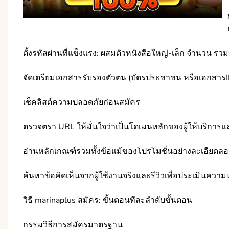
ตั้งรหัสผ่านที่แข็งแรง: ผสมตัวหนังสือใหญ่-เล็ก จำนวน รวม
จัดเตรียมเอกสารรับรองตัวตน (บัตรประชาชน หรือเอกสา
เช็คลิสต์ความปลอดภัยก่อนสมัคร
ตรวจตรา URL ให้มั่นใจว่าเป็นโดเมนหลักของผู้ให้บริการแ
อ่านหลักเกณฑ์รวมทั้งข้อแม้ของโปรโมชั่นอย่างละเอียด
ค้นหาข้อคิดเห็นจากผู้ใช้งานจริงและรีวิวเพื่อประเมินความน
วิธี marinaplus สมัคร: ขั้นตอนทีละลำดับขั้นตอน
กรรมวิธีการสมัครมาตรฐาน