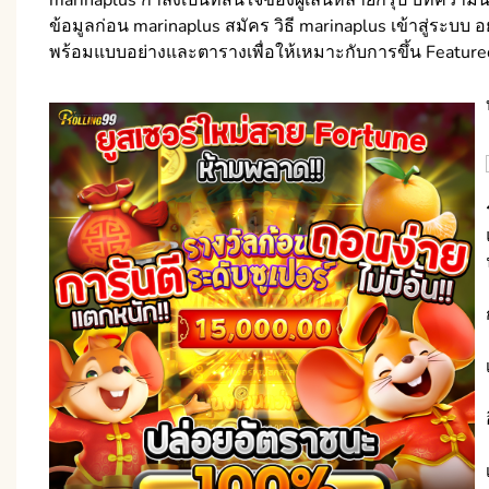
marinaplus กำลังเป็นที่สนใจของผู้เล่นหลายกรุ๊ป บทความนี้
ข้อมูลก่อน marinaplus สมัคร วิธี marinaplus เข้าสู่ระบบ
พร้อมแบบอย่างและตารางเพื่อให้เหมาะกับการขึ้น Feature