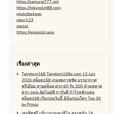
https://samurai777.net
https://tokyoslot88.com
pgslotbetway
joker123
pgslot
https://gogoslot.asia
เรื่องล่าสุด
Tangtem168 Tangtem168e.com 13 July
2026 สล็อต168 เกมสดภาพชัด บรรยากาศ
พรีเมียม สายสล็อต ฝาก 60 รับ 300 ห้ามพลาด
ฝาก-ถอน อัตโนมัติ การันตี กำไรหลักแสน
สล็อต168 เริ่มก่อนวันนี้ มีลุ้นก่อนใคร Top 30
by Prince
เครดิตฟรี บริการเกมคาสิโน ครบครัน 24