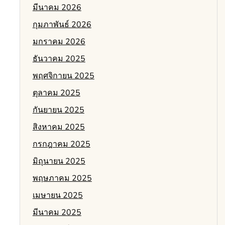
มีนาคม 2026
กุมภาพันธ์ 2026
มกราคม 2026
ธันวาคม 2025
พฤศจิกายน 2025
ตุลาคม 2025
กันยายน 2025
สิงหาคม 2025
กรกฎาคม 2025
มิถุนายน 2025
พฤษภาคม 2025
เมษายน 2025
มีนาคม 2025