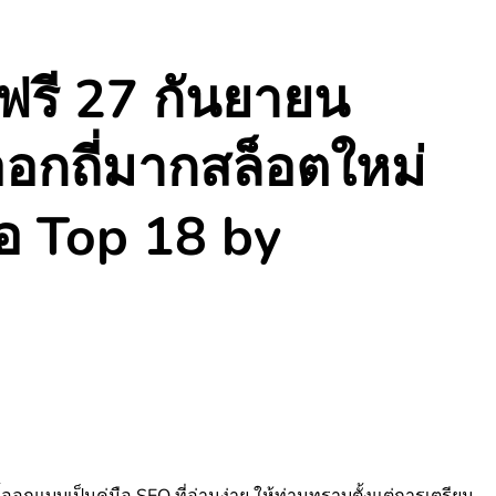
ฟรี 27 กันยายน
อกถี่มากสล็อตใหม่
่อ Top 18 by