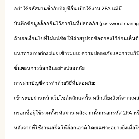
อย่าใช้รหัสผ่านซ้ำกับบัญชีอื่น เปิดใช้งาน 2FA แม้มี
บันทึกข้อมูลล็อกอินไว้ภายในที่ปลอดภัย (password manage
ถ้าเจอเงื่อนไขที่ไม่แน่ชัด ให้ถ่ายรูปจอข้อตกลงไว้ก่อนเห็นด
แนวทาง marinaplus เข้าระบบ: ความปลอดภัยและการแก้ป
ขั้นตอนการล็อกอินอย่างปลอดภัย
การฝากบัญชีควรทำด้วยวิธีที่ปลอดภัย:
เข้าระบบผ่านหน้าเว็บไซต์หลักแค่นั้น หลีกเลี่ยงลิงก์จากแหล
กรอกชื่อผู้ใช้รวมทั้งรหัสผ่าน หลังจากนั้นกรอกรหัส 2FA
หลังจากที่ใช้งานเสร็จ ให้ล็อกเอาต์ โดยเฉพาะอย่างยิ่งเมื