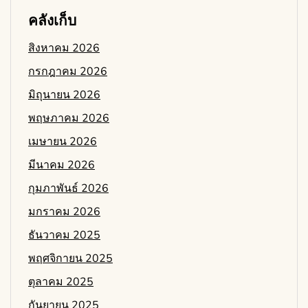
คลังเก็บ
สิงหาคม 2026
กรกฎาคม 2026
มิถุนายน 2026
พฤษภาคม 2026
เมษายน 2026
มีนาคม 2026
กุมภาพันธ์ 2026
มกราคม 2026
ธันวาคม 2025
พฤศจิกายน 2025
ตุลาคม 2025
กันยายน 2025