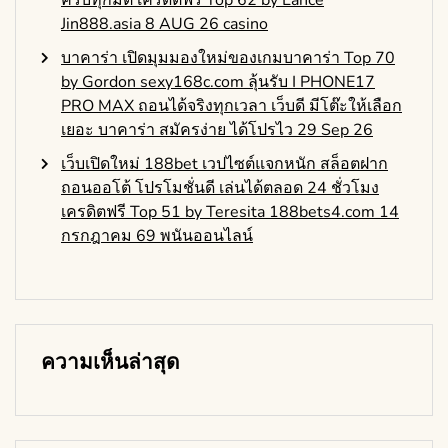
ครบทุกมิติ เครดิตฟรี Top 62 by Lance
Jin888.asia 8 AUG 26 casino
บาคาร่า เปิดมุมมองใหม่ของเกมบาคาร่า Top 70
by Gordon sexy168c.com ลุ้นรับ I PHONE17
PRO MAX ถอนได้จริงทุกเวลา เว็บดี มีโต๊ะให้เลือก
เยอะ บาคาร่า สมัครง่าย ได้โปรไว 29 Sep 26
เว็บเปิดใหม่ 188bet เวปไซต์แจกหนัก สล็อตฝาก
ถอนออโต้ โปรโมชั่นดี เล่นได้ตลอด 24 ชั่วโมง
เครดิตฟรี Top 51 by Teresita 188bets4.com 14
กรกฎาคม 69 พนันออนไลน์
ความเห็นล่าสุด