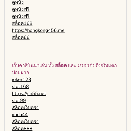
ดูหนัง
ดูหนังฟรี
ดูหนังฟรี
สล็อต168
https://hongkong456.me
สล็อต66
เว็บคาสิโนน่าเล่น ทั้ง
สล็อต
และ
บาคาร่า
ตึงจริงแตก
บ่อยมาก
joker123
slot168
https://jin55.net
slot99
สล็อตเว็บตรง
jinda44
สล็อตเว็บตรง
สล็อต888