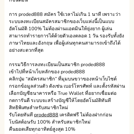
กี่ขั้นตอน
การ proded888 สมัคร ใช้เวลาไม่เกิน 1 นาที เพราะว่า
ระบบลงทะเบียนสมัครสมาชิกของเว็บแห่งนี้เป็นแบบ
อัตโนมัติ 100% ไม่ต้องผ่านแอดมินให้ยุ่งยาก ผู้เล่น
สามารถทำรายการได้ด้วยตัวเองตลอด 1 วัน รองรับทั้งยัง
ภาษาไทยและอังกฤษ เพื่อผู้เล่นทุกคนสามารถเข้าถึงได้
อย่างสะดวกที่สุด
กรรมวิธีการลงทะเบียนเป็นสมาชิก proded888
เข้าไปที่หน้าเว็บหลักของ proded888
คลิกปุ่ม “สมัครสมาชิก” ที่มุมบนขวาของหน้าเว็บไซต์
กรอกข้อมูลส่วนตัว ดังเช่น เบอร์โทรศัพท์ และตั้งรหัสผ่าน
เลือกบัญชีธนาคารหรือ True Wallet ที่อยากเชื่อมต่อ
กดการันตี ระบบจะสร้างบัญชีให้โดยอัตโนมัติทันที
สิทธิพิเศษสำหรับสมาชิกใหม่
รับโดยทันที
proded888
เครดิตฟรี ไม่ต้องฝากก่อน
โบนัสต้อนรับ 100% สำหรับสมาชิกใหม่
คืนยอดเสียทุกอาทิตย์สูงสุด 10%