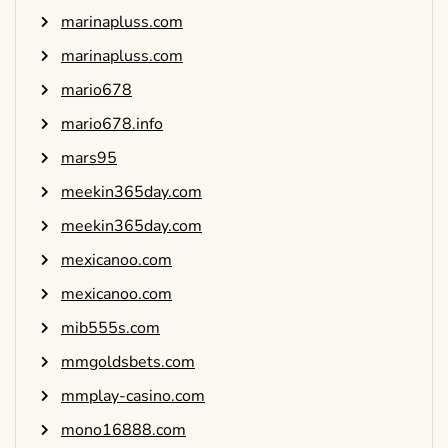
marinapluss.com
marinapluss.com
mario678
mario678.info
mars95
meekin365day.com
meekin365day.com
mexicanoo.com
mexicanoo.com
mib555s.com
mmgoldsbets.com
mmplay-casino.com
mono16888.com