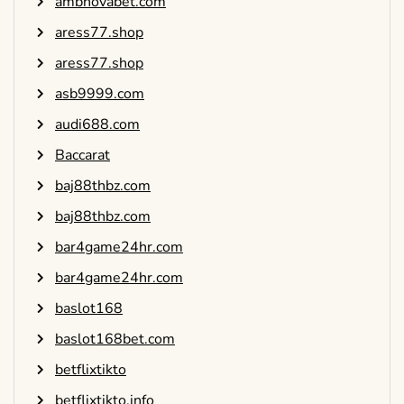
ambnovabet.com
aress77.shop
aress77.shop
asb9999.com
audi688.com
Baccarat
baj88thbz.com
baj88thbz.com
bar4game24hr.com
bar4game24hr.com
baslot168
baslot168bet.com
betflixtikto
betflixtikto.info