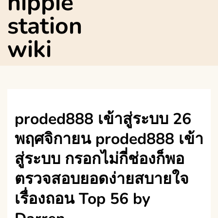
hippie
station
wiki
proded888 เข้าสู่ระบบ 26
พฤศจิกายน proded888 เข้า
สู่ระบบ กรอกไม่กี่ช่องก็พอ
ตรวจสอบยอดง่ายสบายใจ
เรื่องถอน Top 56 by