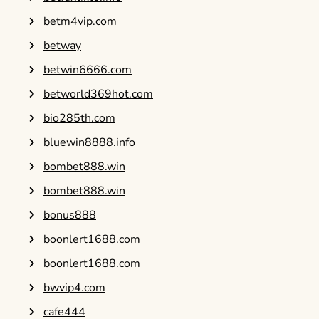
betm4vip.com
betway
betwin6666.com
betworld369hot.com
bio285th.com
bluewin8888.info
bombet888.win
bombet888.win
bonus888
boonlert1688.com
boonlert1688.com
bwvip4.com
cafe444