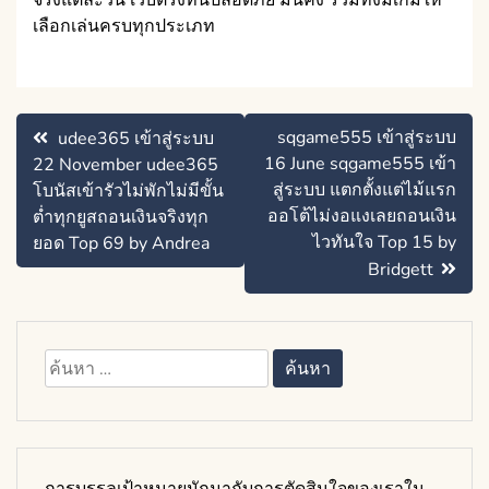
จริงแต่ละวัน เว็บตรงที่นี้ปลอดภัย มั่นคง รวมทั้งมีเกมให้
เลือกเล่นครบทุกประเภท
แนะแนว
sqgame555 เข้าสู่ระบบ
udee365 เข้าสู่ระบบ
เรื่อง
16 June sqgame555 เข้า
22 November udee365
สู่ระบบ แตกตั้งแต่ไม้แรก
โบนัสเข้ารัวไม่พักไม่มีขั้น
ออโต้ไม่งอแงเลยถอนเงิน
ต่ำทุกยูสถอนเงินจริงทุก
ไวทันใจ Top 15 by
ยอด Top 69 by Andrea
Bridgett
ค้นหา
สำหรับ: