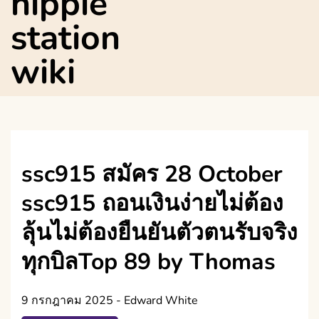
hippie
station
wiki
ssc915 สมัคร 28 October
ssc915 ถอนเงินง่ายไม่ต้อง
ลุ้นไม่ต้องยืนยันตัวตนรับจริง
ทุกบิลTop 89 by Thomas
9 กรกฎาคม 2025
-
Edward White