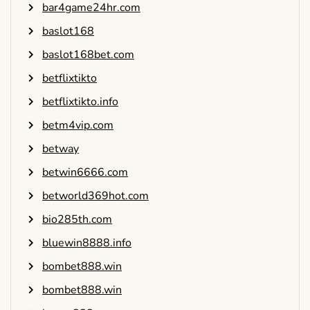
bar4game24hr.com
baslot168
baslot168bet.com
betflixtikto
betflixtikto.info
betm4vip.com
betway
betwin6666.com
betworld369hot.com
bio285th.com
bluewin8888.info
bombet888.win
bombet888.win