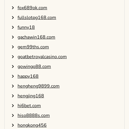
fox689ok.com
fullslotpg168.com
funny18
gachawin168.com
gem99ths.com
goatbetroyalcasino.com
gowingo88.com
happy168
hengheng9899.com
hengjing168
hi6bet.com
hiso8888s.com
hongkong456