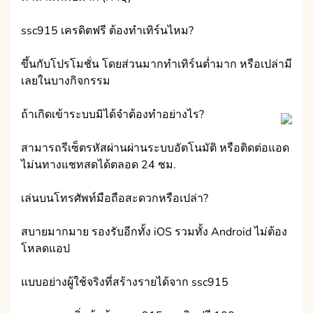
ssc915 เครดิตฟรี ต้องทำเทิร์นไหม?
ขึ้นกับโปรโมชั่น โดยส่วนมากทำเทิร์นต่ำมาก หรือเปล่ามี
เลยในบางกิจกรรม
ถ้าเกิดเข้าระบบมิได้จำต้องทำอย่างไร?
สามารถรีเซ็ตรหัสผ่านผ่านระบบอัตโนมัติ หรือติดต่อแอด
ไม่นทางแชทสดได้ตลอด 24 ชม.
เล่นบนโทรศัพท์มือถือสะดวกหรือเปล่า?
สบายมากมาย รองรับอีกทั้ง iOS รวมทั้ง Android ไม่ต้อง
โหลดแอป
แบบอย่างผู้ใช้จริงที่สร้างรายได้จาก ssc915