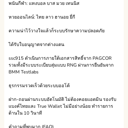
พนันกีฬา: แทงบอล บาส มวย เทนนิส
หวยออนไลน์: ไทย ลาว ฮานอย ยี่กี
ความน่าไว้วางใจแล้วก็ระบบรักษาความปลอดภัย
ได้รับใบอนุญาตจากต่างแดน
ssc915 ดำเนินการภายใต้เอกสารสิทธิ์จาก PAGCOR
รวมทั้งมีระบบระเบียบสุ่มแบบ RNG ผ่านการยืนยันจาก
BMM Testlabs
ธุรกรรมรวดเร็วด้วยระบบออโต้
ฝาก-ถอนผ่านระบบอัตโนมัติ ไม่ต้องคอยแอดมิน รองรับ
แบงค์ไทยและ True Wallet ไม่มีอย่างน้อย ทำรายการ
ด้านใน 10 วินาที
คำถามที่พบมาก (FAQ)