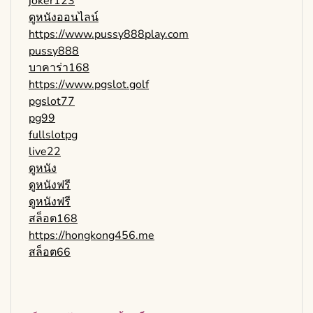
joker123
ดูหนังออนไลน์
https://www.pussy888play.com
pussy888
บาคาร่า168
https://www.pgslot.golf
pgslot77
pg99
fullslotpg
live22
ดูหนัง
ดูหนังฟรี
ดูหนังฟรี
สล็อต168
https://hongkong456.me
สล็อต66