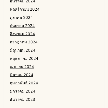
ธันวาคม 2024
พฤศจิกายน 2024
ตุลาคม 2024
กันยายน 2024
สิงหาคม 2024
กรกฎาคม 2024
มิถุนายน 2024
พฤษภาคม 2024
เมษายน 2024
มีนาคม 2024
กุมภาพันธ์ 2024
มกราคม 2024
ธันวาคม 2023