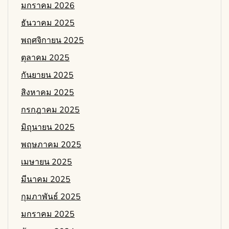
มกราคม 2026
ธันวาคม 2025
พฤศจิกายน 2025
ตุลาคม 2025
กันยายน 2025
สิงหาคม 2025
กรกฎาคม 2025
มิถุนายน 2025
พฤษภาคม 2025
เมษายน 2025
มีนาคม 2025
กุมภาพันธ์ 2025
มกราคม 2025