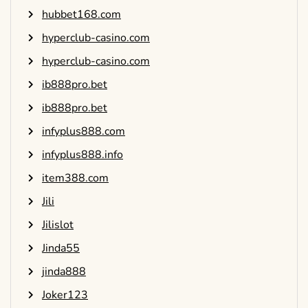
hubbet168.com
hyperclub-casino.com
hyperclub-casino.com
ib888pro.bet
ib888pro.bet
infyplus888.com
infyplus888.info
item388.com
Jili
Jilislot
Jinda55
jinda888
Joker123