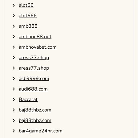
alot66
alot666
amb888
ambfine88.net
ambnovabet.com
aress77.shop
aress77.shop
asb9999.com
audi688.com
Baccarat
baj88thbz.com
baj88thbz.com
bar4game24hr.com