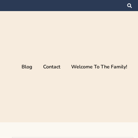
Blog
Contact
Welcome To The Family!