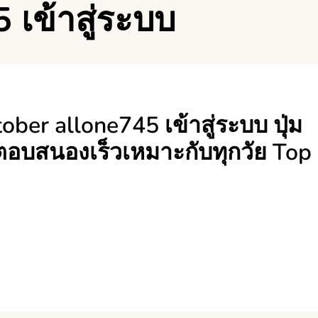
 เข้าสู่ระบบ
ober allone745 เข้าสู่ระบบ ปุ่ม
ตอบสนองเร็วเหมาะกับทุกวัย Top