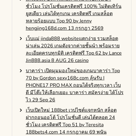
ชั่วโมง โปรโมชั่นเครดิตฟรี 100% ไม่ติดเทิร์น
ยูสเดียว เล่นได้ทุกเกม เครดิตฟรี เกมสล็อต
หลายร้อยแบบ Top 90 by Jenny
hengjing168d.com 13 กรกฎา 2569
เว็บแม่ jinda888 websiteแตกง่าย รวมสล็อต
น่าเล่น 2026 เกมดังจากค่ายชั้นนำ พร้อมราย
ละเอียดครบทุกมิติ เครดิตฟรี Top 62 by Lance
Jin888.asia 8 AUG 26 casino
บาคาร่า เปิดมุมมองใหม่ของเกมบาคาร่า Top
70 by Gordon sexy168c.com ลุ้นรับ I
PHONE17 PRO MAX ถอนได้จริงทุกเวลา เว็บ
ดี มีโต๊ะให้เลือกเยอะ บาคาร่า สมัครง่าย ได้โปร
ไว 29 Sep 26
เว็บเปิดใหม่ 188bet เวปไซต์แจกหนัก สล็อต
ฝากถอนออโต้ โปรโมชั่นดี เล่นได้ตลอด 24
ชั่วโมง เครดิตฟรี Top 51 by Teresita
188bets4.com 14 กรกฎาคม 69 พนัน