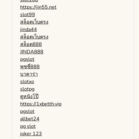
https://jin55.net
slot99
สล็อตเว็บตรง
jinda44
สล็อตเว็บตรง
สล็อต888
JINDA888
pgslot
พุซซี่888
บาคาร่า
slotxo
slotpg
ดูหนังโป๊
https://1xbetth.vip
pgslot
allbet24
pg slot
joker 123