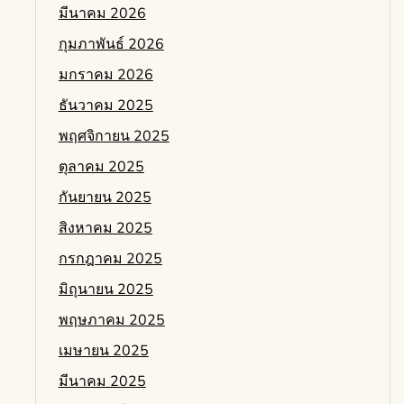
มีนาคม 2026
กุมภาพันธ์ 2026
มกราคม 2026
ธันวาคม 2025
พฤศจิกายน 2025
ตุลาคม 2025
กันยายน 2025
สิงหาคม 2025
กรกฎาคม 2025
มิถุนายน 2025
พฤษภาคม 2025
เมษายน 2025
มีนาคม 2025