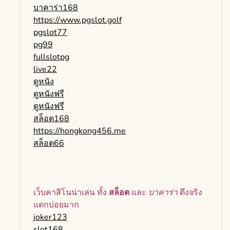
บาคาร่า168
https://www.pgslot.golf
pgslot77
pg99
fullslotpg
live22
ดูหนัง
ดูหนังฟรี
ดูหนังฟรี
สล็อต168
https://hongkong456.me
สล็อต66
เว็บคาสิโนน่าเล่น ทั้ง
สล็อต
และ
บาคาร่า
ตึงจริง
แตกบ่อยมาก
joker123
slot168