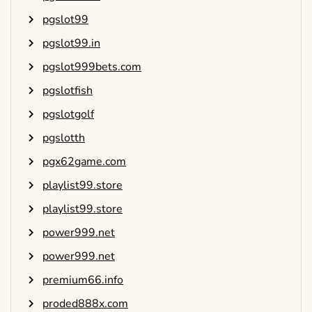
pgslot99
pgslot99.in
pgslot999bets.com
pgslotfish
pgslotgolf
pgslotth
pgx62game.com
playlist99.store
playlist99.store
power999.net
power999.net
premium66.info
proded888x.com