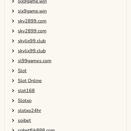
six9game.win
six9game.win
sky2899.com
sky2899.com
skylix99.club
skylix99.club
sl99games.com
Slot
Slot Online
slot168
Slotxo
slotxo24hr
soibet
spbetflik888.com