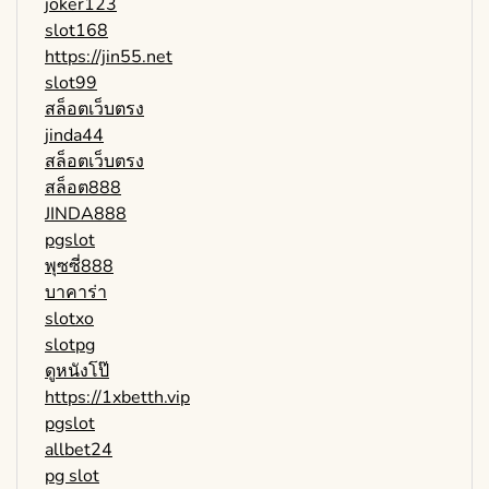
joker123
slot168
https://jin55.net
slot99
สล็อตเว็บตรง
jinda44
สล็อตเว็บตรง
สล็อต888
JINDA888
pgslot
พุซซี่888
บาคาร่า
slotxo
slotpg
ดูหนังโป๊
https://1xbetth.vip
pgslot
allbet24
pg slot