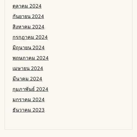
ตุลาคม 2024
กันยายน 2024
สิงหาคม 2024
กรกฎาคม 2024
มิถุนายน 2024
พฤษภาคม 2024
เมษายน 2024
มีนาคม 2024
กุมภาพันธ์ 2024
มกราคม 2024
ธันวาคม 2023