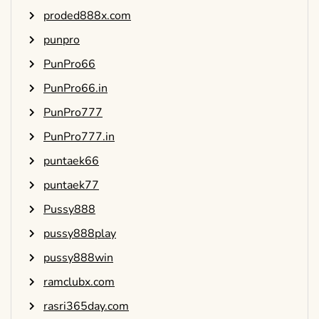
proded888x.com
punpro
PunPro66
PunPro66.in
PunPro777
PunPro777.in
puntaek66
puntaek77
Pussy888
pussy888play
pussy888win
ramclubx.com
rasri365day.com