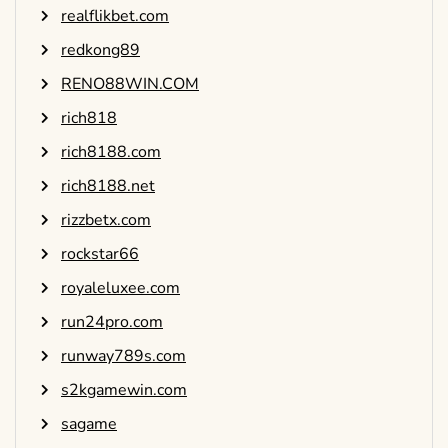
realflikbet.com
redkong89
RENO88WIN.COM
rich818
rich8188.com
rich8188.net
rizzbetx.com
rockstar66
royaleluxee.com
run24pro.com
runway789s.com
s2kgamewin.com
sagame