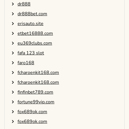
dr888
dr888bet.com
erisauto.site
etbet16888.com
eu369clubs.com
fafa 123 slot
faro168
fcharoenkit168.com
fcharoenkit168.com
finfinbet789.com
fortune99vip.com
fox689ok.com
fox689ok.com