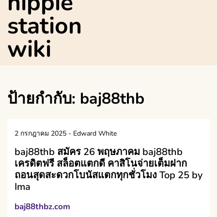
hippie
station
wiki
ป้ายกำกับ:
baj88thb
2 กรกฎาคม 2025
-
Edward White
baj88thb สมัคร 26 พฤษภาคม baj88thb
เครดิตฟรี สล็อตแตกดี คาสิโนจ่ายเต็มฝาก
ถอนสุดสะดวกโบนัสแตกทุกชั่วโมง Top 25 by
Ima
baj88thbz.com