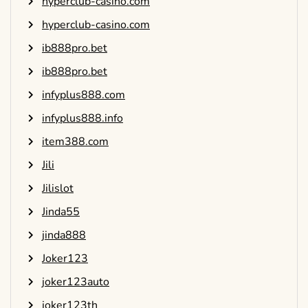
hyperclub-casino.com
hyperclub-casino.com
ib888pro.bet
ib888pro.bet
infyplus888.com
infyplus888.info
item388.com
Jili
Jilislot
Jinda55
jinda888
Joker123
joker123auto
joker123th