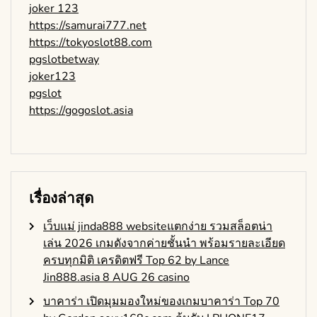
joker 123
https://samurai777.net
https://tokyoslot88.com
pgslotbetway
joker123
pgslot
https://gogoslot.asia
เรื่องล่าสุด
เว็บแม่ jinda888 websiteแตกง่าย รวมสล็อตน่า
เล่น 2026 เกมดังจากค่ายชั้นนำ พร้อมรายละเอียด
ครบทุกมิติ เครดิตฟรี Top 62 by Lance
Jin888.asia 8 AUG 26 casino
บาคาร่า เปิดมุมมองใหม่ของเกมบาคาร่า Top 70