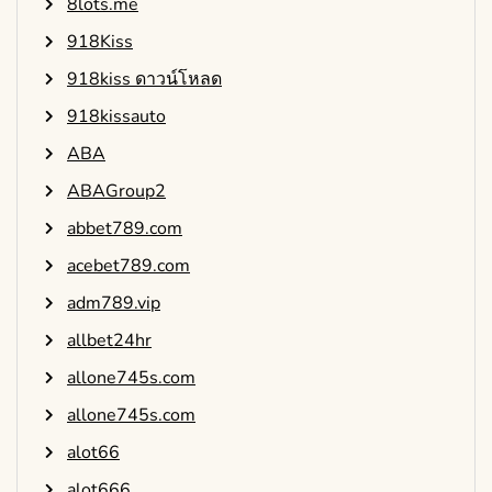
8lots.me
918Kiss
918kiss ดาวน์โหลด
918kissauto
ABA
ABAGroup2
abbet789.com
acebet789.com
adm789.vip
allbet24hr
allone745s.com
allone745s.com
alot66
alot666