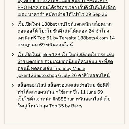
by Gordon sexy168c.com ลุ้นรับ I PHONE17
PRO MAX ถอนได้จริงทุกเวลา เว็บดี มีโต๊ะให้เลือก
เยอะ บาคาร่า สมัครง่าย ได้โปรไว 29 Sep 26
เว็บเปิดใหม่ 188bet เวปไซต์แจกหนัก สล็อตฝาก
ถอนออโต้ โปรโมชั่นดี เล่นได้ตลอด 24 ชั่วโมง
เครดิตฟรี Top 51 by Teresita 188bets4.com 14
กรกฎาคม 69 พนันออนไลน์
เว็บเปิดใหม่ joker123 เว็บใหญ่ สล็อตเว็บตรง เล่น
ง่าย แตกบ่อย รวมเกมยอดนิยมที่คนเล่นเยอะที่สุด
ตอนนี้ ทดลองเล่น Top 6 by Madie
joker123auto.shop 6 July 26 คาสิโนออนไลน์
สล็อตออนไลน์ สล็อตวอเลทเล่นง่ายไหม ข้อดีที่
ทำให้หลายคนหันมาใช้มากขึ้น 11 June 69
เว็บไซต์ แจกหนัก Jin888.run พนันออนไลน์ เว็บ
ใหญ่ ใหม่ล่าสุด Top 35 by Barry