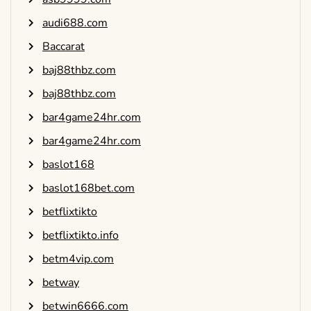
audi688.com
Baccarat
baj88thbz.com
baj88thbz.com
bar4game24hr.com
bar4game24hr.com
baslot168
baslot168bet.com
betflixtikto
betflixtikto.info
betm4vip.com
betway
betwin6666.com