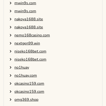
mwin9s.com
mwin9s.com
nakoya1688.site
nakoya1688.site
nemo168casino.com
nextgen99.win
niseko168bet.com
niseko168bet.com
no1huay
no1huay.com
okcasino159.com
okcasino159.com
omg369.shop