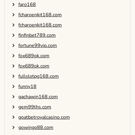
faro168
fcharoenkit168.com
fcharoenkit168.com
finfinbet789.com
fortune99vip.com
fox689ok.com
fox689ok.com
fullslotpg168.com
funny18
gachawin168.com
gem99ths.com
goatbetroyalcasino.com
gowingo88.com