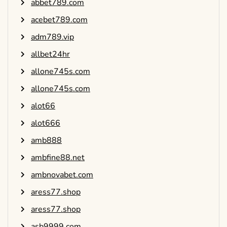
abbet789.com
acebet789.com
adm789.vip
allbet24hr
allone745s.com
allone745s.com
alot66
alot666
amb888
ambfine88.net
ambnovabet.com
aress77.shop
aress77.shop
asb9999.com