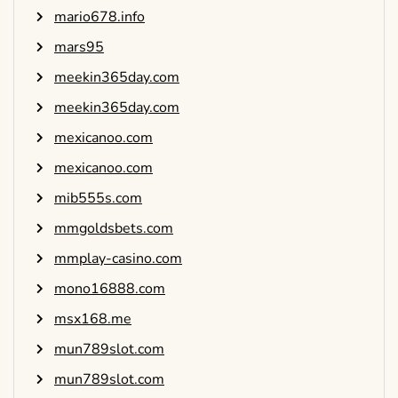
mario678.info
mars95
meekin365day.com
meekin365day.com
mexicanoo.com
mexicanoo.com
mib555s.com
mmgoldsbets.com
mmplay-casino.com
mono16888.com
msx168.me
mun789slot.com
mun789slot.com