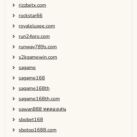
rizzbetx.com
rockstar66
royaleluxee.com
run24pro.com
runway789s.com
s2kgamewin.com
sagame
sagame168
sagame168th
sagame168th.com
sawan888 ทดลองเล่น
sbobet168
sbotop1688.com