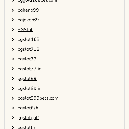
pggold168bet.com
pgheng99
pgjoker69
PGSlot
pgslot168
pgslot718
pgslot77
pgslot77.in
pgslot99
pgslot99.in
pgslot999bets.com
pgslotfish
pgslotgolf
pgslotth