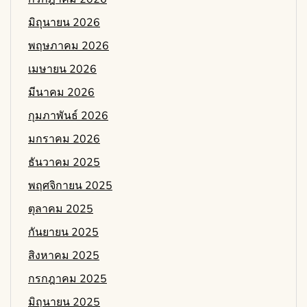
มิถุนายน 2026
พฤษภาคม 2026
เมษายน 2026
มีนาคม 2026
กุมภาพันธ์ 2026
มกราคม 2026
ธันวาคม 2025
พฤศจิกายน 2025
ตุลาคม 2025
กันยายน 2025
สิงหาคม 2025
กรกฎาคม 2025
มิถุนายน 2025