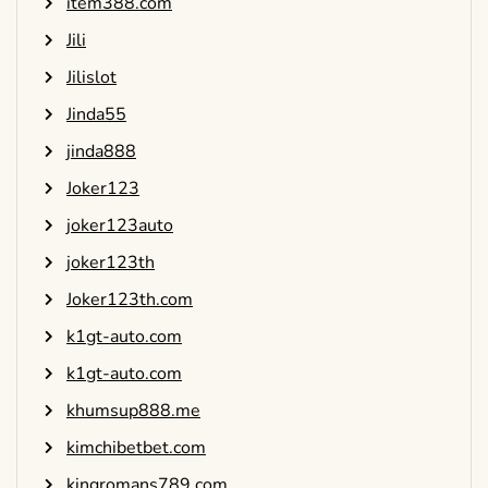
item388.com
Jili
Jilislot
Jinda55
jinda888
Joker123
joker123auto
joker123th
Joker123th.com
k1gt-auto.com
k1gt-auto.com
khumsup888.me
kimchibetbet.com
kingromans789.com