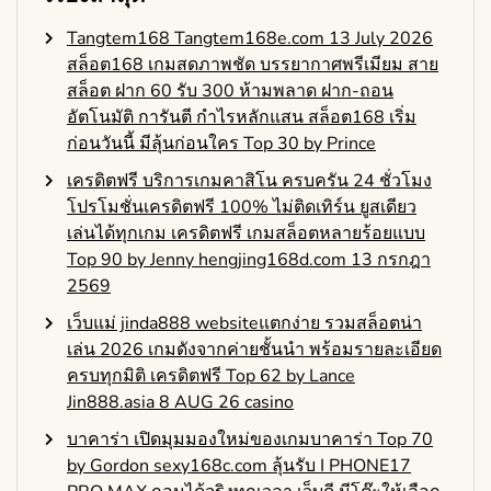
Tangtem168 Tangtem168e.com 13 July 2026
สล็อต168 เกมสดภาพชัด บรรยากาศพรีเมียม สาย
สล็อต ฝาก 60 รับ 300 ห้ามพลาด ฝาก-ถอน
อัตโนมัติ การันตี กำไรหลักแสน สล็อต168 เริ่ม
ก่อนวันนี้ มีลุ้นก่อนใคร Top 30 by Prince
เครดิตฟรี บริการเกมคาสิโน ครบครัน 24 ชั่วโมง
โปรโมชั่นเครดิตฟรี 100% ไม่ติดเทิร์น ยูสเดียว
เล่นได้ทุกเกม เครดิตฟรี เกมสล็อตหลายร้อยแบบ
Top 90 by Jenny hengjing168d.com 13 กรกฎา
2569
เว็บแม่ jinda888 websiteแตกง่าย รวมสล็อตน่า
เล่น 2026 เกมดังจากค่ายชั้นนำ พร้อมรายละเอียด
ครบทุกมิติ เครดิตฟรี Top 62 by Lance
Jin888.asia 8 AUG 26 casino
บาคาร่า เปิดมุมมองใหม่ของเกมบาคาร่า Top 70
by Gordon sexy168c.com ลุ้นรับ I PHONE17