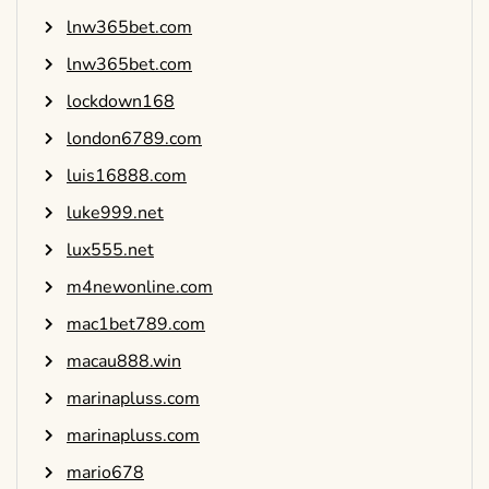
lnw365bet.com
lnw365bet.com
lockdown168
london6789.com
luis16888.com
luke999.net
lux555.net
m4newonline.com
mac1bet789.com
macau888.win
marinapluss.com
marinapluss.com
mario678