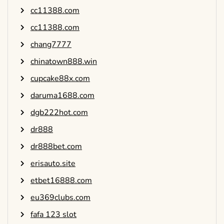
cc11388.com
cc11388.com
chang7777
chinatown888.win
cupcake88x.com
daruma1688.com
dgb222hot.com
dr888
dr888bet.com
erisauto.site
etbet16888.com
eu369clubs.com
fafa 123 slot