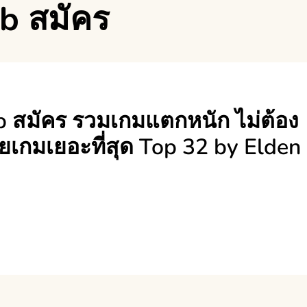
b สมัคร
 สมัคร รวมเกมแตกหนัก ไม่ต้อง
ยเกมเยอะที่สุด Top 32 by Elden