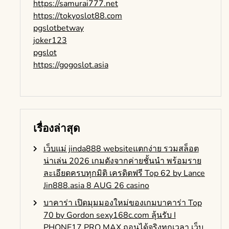
https://samurai777.net
https://tokyoslot88.com
pgslotbetway
joker123
pgslot
https://gogoslot.asia
เรื่องล่าสุด
เว็บแม่ jinda888 websiteแตกง่าย รวมสล็อต
น่าเล่น 2026 เกมดังจากค่ายชั้นนำ พร้อมราย
ละเอียดครบทุกมิติ เครดิตฟรี Top 62 by Lance
Jin888.asia 8 AUG 26 casino
บาคาร่า เปิดมุมมองใหม่ของเกมบาคาร่า Top
70 by Gordon sexy168c.com ลุ้นรับ I
PHONE17 PRO MAX ถอนได้จริงทุกเวลา เว็บ