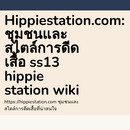
Skip
to
Hippiestation.com:
content
ชุมชนและ
สไตล์การดีด
เสื้อ ss13
hippie
station wiki
https://hippiestation.com ชุมชนและ
สไตล์การดีดเสื้อที่น่าสนใจ