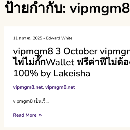
ป้ายกำกับ:
vipmgm8 เ
11 ตุลาคม 2025
-
Edward White
vipmgm8 3 October vipmgm
ไพ่ไม่กั๊กWallet ฟรีค่าฟีไม่
100% by Lakeisha
vipmgm8.net
vipmgm8.net
,
vipmgm8 เป็นเว็…
Read More