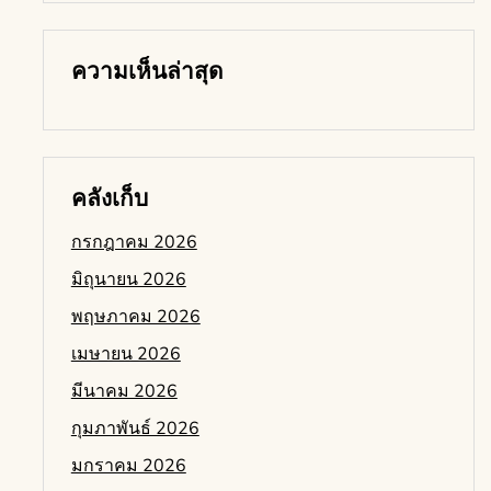
ความเห็นล่าสุด
คลังเก็บ
กรกฎาคม 2026
มิถุนายน 2026
พฤษภาคม 2026
เมษายน 2026
มีนาคม 2026
กุมภาพันธ์ 2026
มกราคม 2026