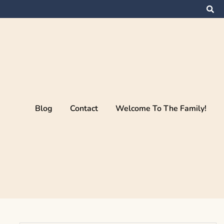
Blog
Contact
Welcome To The Family!