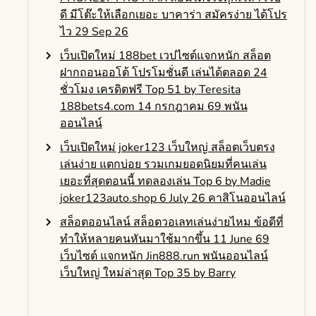
ดี มีโต๊ะให้เลือกเยอะ บาคาร่า สมัครง่าย ได้โปร
ไว 29 Sep 26
เว็บเปิดใหม่ 188bet เวปไซต์แจกหนัก สล็อต
ฝากถอนออโต้ โปรโมชั่นดี เล่นได้ตลอด 24
ชั่วโมง เครดิตฟรี Top 51 by Teresita
188bets4.com 14 กรกฎาคม 69 พนัน
ออนไลน์
เว็บเปิดใหม่ joker123 เว็บใหญ่ สล็อตเว็บตรง
เล่นง่าย แตกบ่อย รวมเกมยอดนิยมที่คนเล่น
เยอะที่สุดตอนนี้ ทดลองเล่น Top 6 by Madie
joker123auto.shop 6 July 26 คาสิโนออนไลน์
สล็อตออนไลน์ สล็อตวอเลทเล่นง่ายไหม ข้อดีที่
ทำให้หลายคนหันมาใช้มากขึ้น 11 June 69
เว็บไซต์ แจกหนัก Jin888.run พนันออนไลน์
เว็บใหญ่ ใหม่ล่าสุด Top 35 by Barry