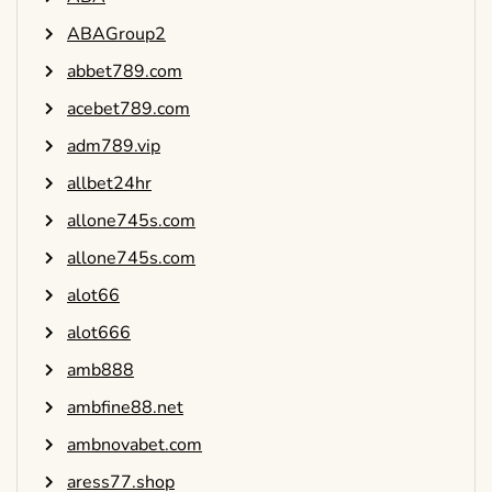
ABAGroup2
abbet789.com
acebet789.com
adm789.vip
allbet24hr
allone745s.com
allone745s.com
alot66
alot666
amb888
ambfine88.net
ambnovabet.com
aress77.shop