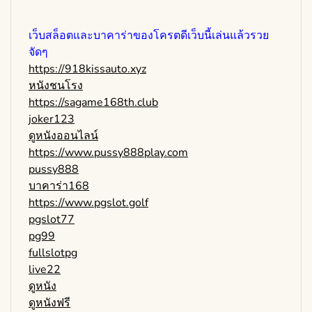
เว็บสล็อตและบาคาร่าของโครตดีเว็บนี้เล่นแล้วรวย
จัดๆ
https://918kissauto.xyz
หนังชนโรง
https://sagame168th.club
joker123
ดูหนังออนไลน์
https://www.pussy888play.com
pussy888
บาคาร่า168
https://www.pgslot.golf
pgslot77
pg99
fullslotpg
live22
ดูหนัง
ดูหนังฟรี