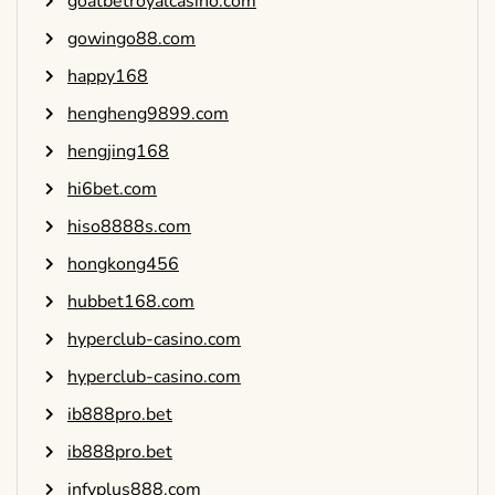
goatbetroyalcasino.com
gowingo88.com
happy168
hengheng9899.com
hengjing168
hi6bet.com
hiso8888s.com
hongkong456
hubbet168.com
hyperclub-casino.com
hyperclub-casino.com
ib888pro.bet
ib888pro.bet
infyplus888.com