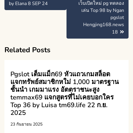
เว็บเปิดใหม่ pg ทดลอง
by Elana 8 SEP 24
เล่น Top 98 by Ngan
pgslot
Hengjing168.news
18
Related Posts
Pgslot เต็มแม็ก69 หัวแถวเกมสล็อต
แจกทรัพย์สมาชิกหใม่ 1,000 มาตรฐาน
ชั้นนำ เกมมาแรง อัตตราชนะสูง
temmax69 แจกสูตรที่ไม่เคยบอกใคร
Top 36 by Luisa tm69.life 22 ก.ย.
2025
23 กันยายน 2025