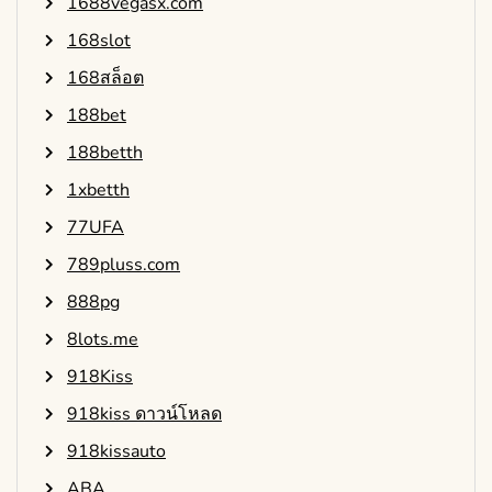
1688vegasx.com
168slot
168สล็อต
188bet
188betth
1xbetth
77UFA
789pluss.com
888pg
8lots.me
918Kiss
918kiss ดาวน์โหลด
918kissauto
ABA