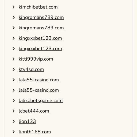
kimchibetbet.com
kingromans789.com
kingromans789.com
kingxxxbet123.com
kingxxxbet123.com
kitti999vip.com
ktv4sd.com
lala55-casino.com
lala55-casino.com
lalikabetsgame.com
lcbet444.com
lion123
lionth168.com