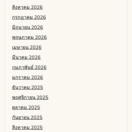
สิงหาคม 2026
กรกฎาคม 2026
มิถุนายน 2026
พฤษภาคม 2026
เมษายน 2026
มีนาคม 2026
กุมภาพันธ์ 2026
มกราคม 2026
ธันวาคม 2025
พฤศจิกายน 2025
ตุลาคม 2025
กันยายน 2025
สิงหาคม 2025