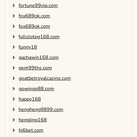
fortune99vip.com
fox689ok.com
fox689ok.com
fullslotpg168.com
funny18
gachawin168.com
gem99ths.com
goatbetroyalcasino.com
gowingo88.com
happy168
hengheng9899.com
hengjing168
hi6bet.com