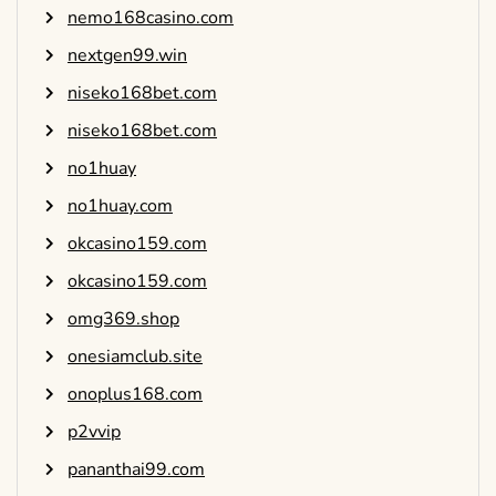
nemo168casino.com
nextgen99.win
niseko168bet.com
niseko168bet.com
no1huay
no1huay.com
okcasino159.com
okcasino159.com
omg369.shop
onesiamclub.site
onoplus168.com
p2vvip
pananthai99.com