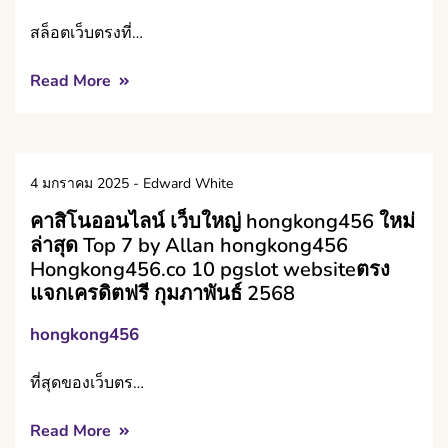
สล็อตเว็บตรงที่…
Read More
4 มกราคม 2025
-
Edward White
คาสิโนออนไลน์ เว็บใหญ่ hongkong456 ใหม่
ล่าสุด Top 7 by Allan hongkong456
Hongkong456.co 10 pgslot websiteตรง
แจกเครดิตฟรี กุมภาพันธ์ 2568
hongkong456
ที่สุดของเว็บตร…
Read More