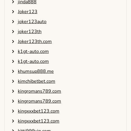
jinda888
Joker123
joker123auto
joker123th
Joker123th.com
k1gt-auto.com
k1gt-auto.com
khumsup888.me
kimchibetbet.com
kingromans789.com
kingromans789.com
kingxxxbet123.com
kingxxxbet123.com