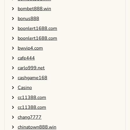
bombet888.win
bonus888
boonlert1688.com
boonlert1688.com
bwvip4.com
cafe444
carlo999.net
cashgame168
Casino
cc11388.com
cc11388.com
chang7777
chinatown888.win