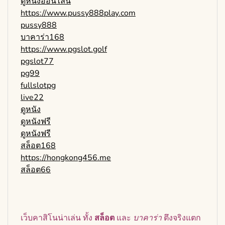
ดูหนังออนไลน์
https://www.pussy888play.com
pussy888
บาคาร่า168
https://www.pgslot.golf
pgslot77
pg99
fullslotpg
live22
ดูหนัง
ดูหนังฟรี
ดูหนังฟรี
สล็อต168
https://hongkong456.me
สล็อต66
เว็บคาสิโนน่าเล่น ทั้ง
สล็อต
และ
บาคาร่า
ตึงจริงแตก