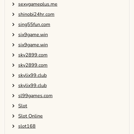
sexygameplus.me
shinobi24hr.com
sing55fun.com
six9game.win
six9game.win
sky2899.com
sky2899.com
skylix99.club
skylix99.club
sl99games.com
Slot
Slot Online
slot168