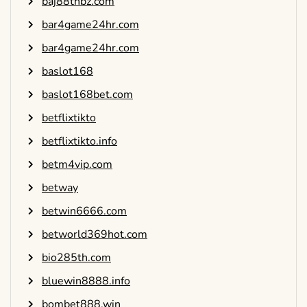
baj88thbz.com
bar4game24hr.com
bar4game24hr.com
baslot168
baslot168bet.com
betflixtikto
betflixtikto.info
betm4vip.com
betway
betwin6666.com
betworld369hot.com
bio285th.com
bluewin8888.info
bombet888.win