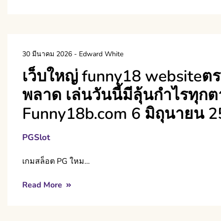
30 มีนาคม 2026
-
Edward White
เว็บใหญ่ funny18 websiteตรง
พลาด เล่นวันนี้มีลุ้นกำไรทุก
Funny18b.com 6 มิถุนายน 2
PGSlot
เกมสล็อต PG ใหม…
Read More