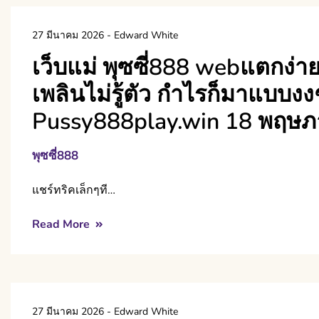
27 มีนาคม 2026
-
Edward White
เว็บแม่ พุซซี่888 webแตกง่า
เพลินไม่รู้ตัว กำไรก็มาแบบง
Pussy888play.win 18 พฤษภ
พุซซี่888
แชร์ทริคเล็กๆที…
Read More
27 มีนาคม 2026
-
Edward White