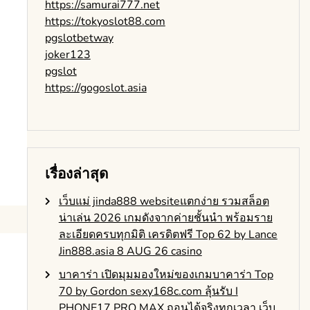
https://samurai777.net
https://tokyoslot88.com
pgslotbetway
joker123
pgslot
https://gogoslot.asia
เรื่องล่าสุด
เว็บแม่ jinda888 websiteแตกง่าย รวมสล็อต
น่าเล่น 2026 เกมดังจากค่ายชั้นนำ พร้อมราย
ละเอียดครบทุกมิติ เครดิตฟรี Top 62 by Lance
Jin888.asia 8 AUG 26 casino
บาคาร่า เปิดมุมมองใหม่ของเกมบาคาร่า Top
70 by Gordon sexy168c.com ลุ้นรับ I
PHONE17 PRO MAX ถอนได้จริงทุกเวลา เว็บ