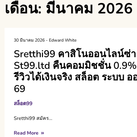
เดือน:
มีนาคม 2026
30 มีนาคม 2026
-
Edward White
Sretthi99 คาสิโนออนไลน์ซ่า 
St99.ltd คืนคอมมิชชั่น 0.9%
รีวิวได้เงินจริง สล็อต ระบบ
69
สล็อต99
Sretthi99 สมัคร…
Read More