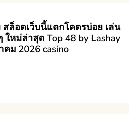
ย สล็อตเว็บนี้แตกโคตรบ่อย เล่น
งๆ ใหม่ล่าสุด Top 48 by Lashay
าคม 2026 casino