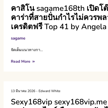
คาสิโน sagame168th เปิดโต๊ะเ
คาร่าที่สายปั่นกำไรไม่ควรพ
เครดิตฟรี Top 41 by Angela 
sagame
จัดเต็มแนวทางกา…
Read More
13 มีนาคม 2026
-
Edward White
Sexy168vip sexy168vip.me 