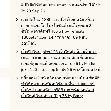
ดี มีโต๊ะให้เลือกเยอะ บาคาร่า สมัครง่าย ได้โปร
ไว 29 Sep 26
เว็บเปิดใหม่ 188bet เวปไซต์แจกหนัก สล็อต
ฝากถอนออโต้ โปรโมชั่นดี เล่นได้ตลอด 24
ชั่วโมง เครดิตฟรี Top 51 by Teresita
188bets4.com 14 กรกฎาคม 69 พนัน
ออนไลน์
เว็บเปิดใหม่ joker123 เว็บใหญ่ สล็อตเว็บตรง
เล่นง่าย แตกบ่อย รวมเกมยอดนิยมที่คนเล่น
เยอะที่สุดตอนนี้ ทดลองเล่น Top 6 by Madie
joker123auto.shop 6 July 26 คาสิโนออนไลน์
สล็อตออนไลน์ สล็อตวอเลทเล่นง่ายไหม ข้อดีที่
ทำให้หลายคนหันมาใช้มากขึ้น 11 June 69
เว็บไซต์ แจกหนัก Jin888.run พนันออนไลน์
เว็บใหญ่ ใหม่ล่าสุด Top 35 by Barry