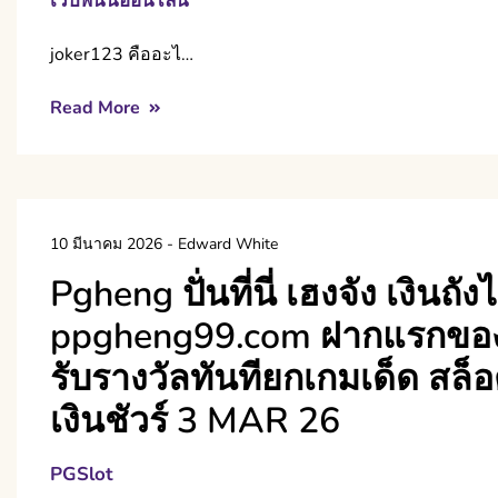
เว็บพนันออนไลน์
joker123 คืออะไ…
Read More
10 มีนาคม 2026
-
Edward White
Pgheng ปั่นที่นี่ เฮงจัง เงินถ
ppgheng99.com ฝากแรกของวั
รับรางวัลทันทียกเกมเด็ด สล็
เงินชัวร์ 3 MAR 26
PGSlot