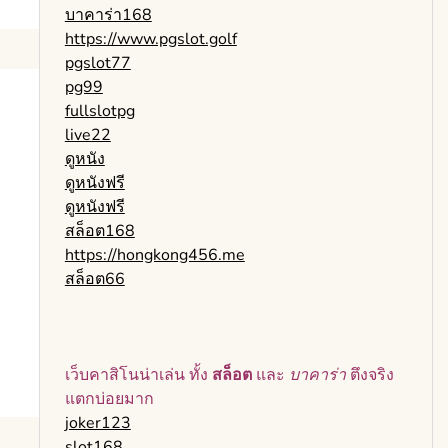
บาคาร่า168
https://www.pgslot.golf
pgslot77
pg99
fullslotpg
live22
ดูหนัง
ดูหนังฟรี
ดูหนังฟรี
สล็อต168
https://hongkong456.me
สล็อต66
เว็บคาสิโนน่าเล่น ทั้ง
สล็อต
และ
บาคาร่า
ตึงจริง
แตกบ่อยมาก
joker123
slot168