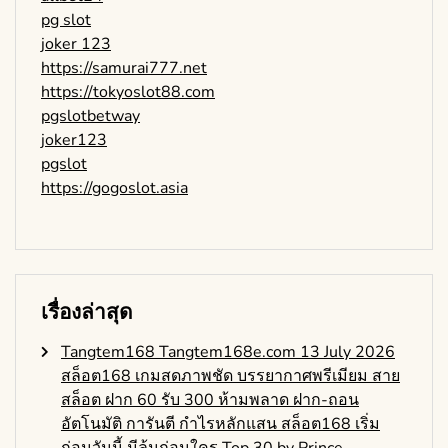
pg slot
joker 123
https://samurai777.net
https://tokyoslot88.com
pgslotbetway
joker123
pgslot
https://gogoslot.asia
เรื่องล่าสุด
Tangtem168 Tangtem168e.com 13 July 2026
สล็อต168 เกมสดภาพชัด บรรยากาศพรีเมียม สาย
สล็อต ฝาก 60 รับ 300 ห้ามพลาด ฝาก-ถอน
อัตโนมัติ การันตี กำไรหลักแสน สล็อต168 เริ่ม