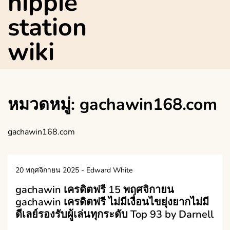
hippie
station
wiki
หมวดหมู่:
gachawin168.com
gachawin168.com
20 พฤศจิกายน 2025
-
Edward White
gachawin เครดิตฟรี 15 พฤศจิกายน
gachawin เครดิตฟรี ไม่มีเงื่อนไขยุ่งยากไม่มี
ดีเลย์รองรับผู้เล่นทุกระดับ Top 93 by Darnell