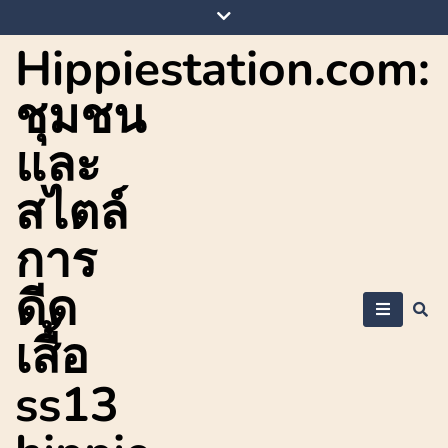
Skip
to
Hippiestation.com:
content
ชุมชน
และ
สไตล์
การ
ดีด
เสื้อ
ss13