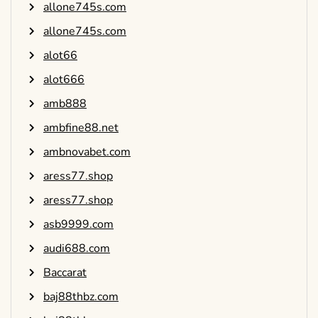
allone745s.com
allone745s.com
alot66
alot666
amb888
ambfine88.net
ambnovabet.com
aress77.shop
aress77.shop
asb9999.com
audi688.com
Baccarat
baj88thbz.com