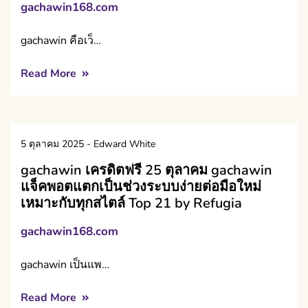
gachawin168.com
gachawin คือเว็…
Read More
5 ตุลาคม 2025
-
Edward White
gachawin เครดิตฟรี 25 ตุลาคม gachawin
แจ็คพอตแตกเป็นช่วงระบบง่ายต่อมือใหม่
เหมาะกับทุกสไตล์ Top 21 by Refugia
gachawin168.com
gachawin เป็นแพ…
Read More