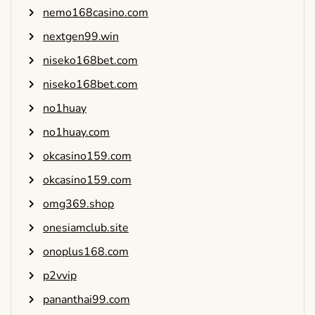
nemo168casino.com
nextgen99.win
niseko168bet.com
niseko168bet.com
no1huay
no1huay.com
okcasino159.com
okcasino159.com
omg369.shop
onesiamclub.site
onoplus168.com
p2vvip
pananthai99.com