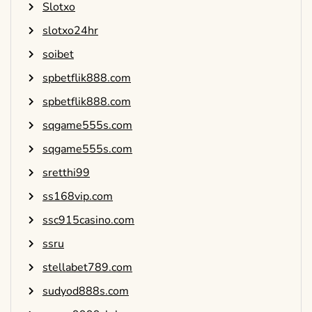
Slotxo
slotxo24hr
soibet
spbetflik888.com
spbetflik888.com
sqgame555s.com
sqgame555s.com
sretthi99
ss168vip.com
ssc915casino.com
ssru
stellabet789.com
sudyod888s.com