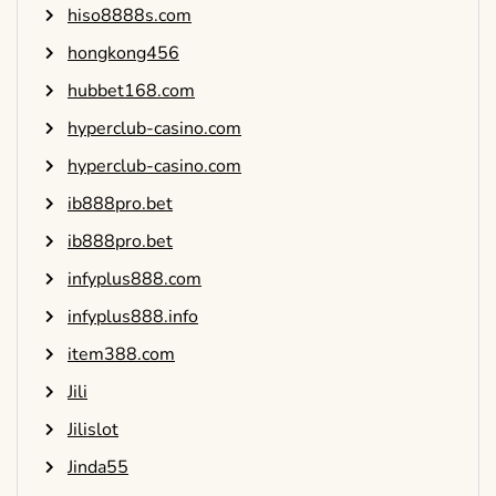
hiso8888s.com
hongkong456
hubbet168.com
hyperclub-casino.com
hyperclub-casino.com
ib888pro.bet
ib888pro.bet
infyplus888.com
infyplus888.info
item388.com
Jili
Jilislot
Jinda55