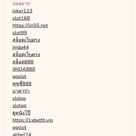
บ่อยมาก
joker123
slot168
https://jin55.net
slot99
สล็อตเว็บตรง
jinda44
สล็อตเว็บตรง
สล็อต888
JINDA888
pgslot
พุซซี่888
บาคาร่า
slotxo
slotpg
ดูหนังโป๊
https://1xbetth.vip
pgslot
allbet24