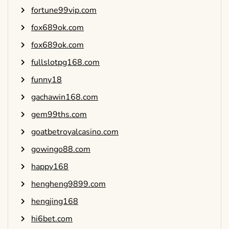
fortune99vip.com
fox689ok.com
fox689ok.com
fullslotpg168.com
funny18
gachawin168.com
gem99ths.com
goatbetroyalcasino.com
gowingo88.com
happy168
hengheng9899.com
hengjing168
hi6bet.com