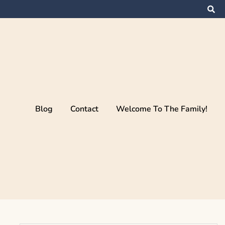
Blog
Contact
Welcome To The Family!