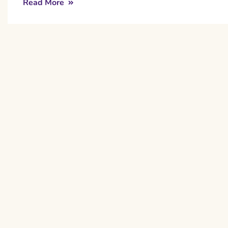
Read More