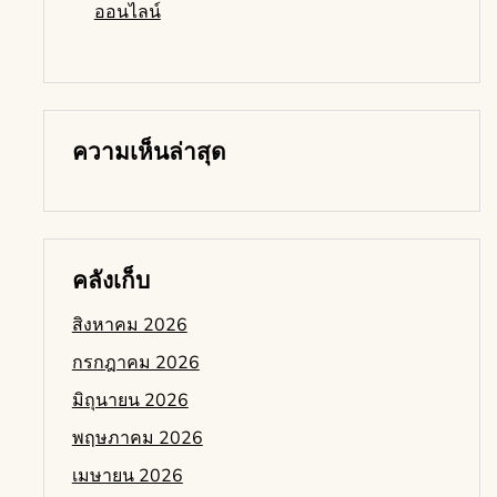
ออนไลน์
ความเห็นล่าสุด
คลังเก็บ
สิงหาคม 2026
กรกฎาคม 2026
มิถุนายน 2026
พฤษภาคม 2026
เมษายน 2026