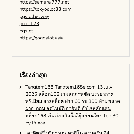
https://samurai777.net
https://tokyoslot88.com
pgslotbetway
joker123
pgslot
https://gogoslot.asia
เรื่องล่าสุด
Tangtem168 Tangtem168e.com 13 July
2026 สล็อต168 เกมสดภาพชัด บรรยากาศ
พรีเมียม สายสล็อต ฝาก 60 รับ 300 ห้ามพลาด
ฝาก-ถอน อัตโนมัติ การันตี กำไรหลักแสน
สล็อต168 เริ่มก่อนวันนี้ มีลุ้นก่อนใคร Top 30
by Prince
เครดิตฟรี บริการเกมคาสิโน ครบครัน 24