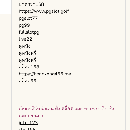
บาคาร่า168
https://www.pgslot.golf
pgslot77
pg99
fullslotpg
live22
ดูหนัง
ดูหนังฟรี
ดูหนังฟรี
สล็อต168
https://hongkong456.me
สล็อต66
เว็บคาสิโนน่าเล่น ทั้ง
สล็อต
และ
บาคาร่า
ตึงจริง
แตกบ่อยมาก
joker123
slot168