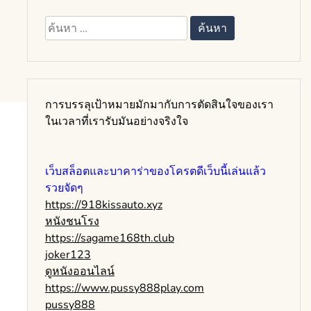
ค้นหา
สำหรับ:
การบรรลุเป้าหมายมักมากับการตัดสินใจของเรา
ในเวลาที่เรารับมันอย่างจริงใจ
เว็บสล็อตและบาคาร่าของโครตดีเว็บนี้เล่นแล้ว
รวยจัดๆ
https://918kissauto.xyz
หนังชนโรง
https://sagame168th.club
joker123
ดูหนังออนไลน์
https://www.pussy888play.com
pussy888