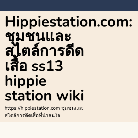
Skip
to
Hippiestation.com:
content
ชุมชนและ
สไตล์การดีด
เสื้อ ss13
hippie
station wiki
https://hippiestation.com ชุมชนและ
สไตล์การดีดเสื้อที่น่าสนใจ