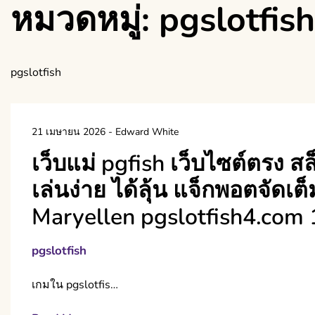
หมวดหมู่:
pgslotfish
pgslotfish
21 เมษายน 2026
-
Edward White
เว็บแม่ pgfish เว็บไซต์ตรง ส
เล่นง่าย ได้ลุ้น แจ็กพอตจัดเ
Maryellen pgslotfish4.com 
pgslotfish
เกมใน pgslotfis…