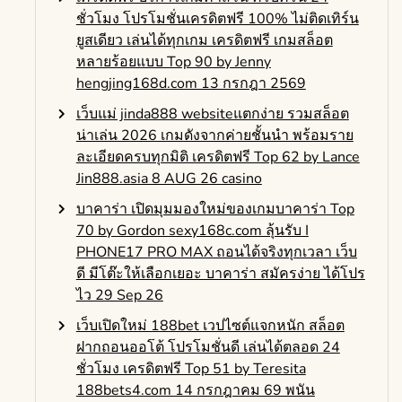
ชั่วโมง โปรโมชั่นเครดิตฟรี 100% ไม่ติดเทิร์น
ยูสเดียว เล่นได้ทุกเกม เครดิตฟรี เกมสล็อต
หลายร้อยแบบ Top 90 by Jenny
hengjing168d.com 13 กรกฎา 2569
เว็บแม่ jinda888 websiteแตกง่าย รวมสล็อต
น่าเล่น 2026 เกมดังจากค่ายชั้นนำ พร้อมราย
ละเอียดครบทุกมิติ เครดิตฟรี Top 62 by Lance
Jin888.asia 8 AUG 26 casino
บาคาร่า เปิดมุมมองใหม่ของเกมบาคาร่า Top
70 by Gordon sexy168c.com ลุ้นรับ I
PHONE17 PRO MAX ถอนได้จริงทุกเวลา เว็บ
ดี มีโต๊ะให้เลือกเยอะ บาคาร่า สมัครง่าย ได้โปร
ไว 29 Sep 26
เว็บเปิดใหม่ 188bet เวปไซต์แจกหนัก สล็อต
ฝากถอนออโต้ โปรโมชั่นดี เล่นได้ตลอด 24
ชั่วโมง เครดิตฟรี Top 51 by Teresita
188bets4.com 14 กรกฎาคม 69 พนัน