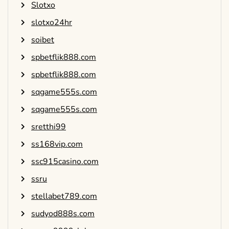
Slotxo
slotxo24hr
soibet
spbetflik888.com
spbetflik888.com
sqgame555s.com
sqgame555s.com
sretthi99
ss168vip.com
ssc915casino.com
ssru
stellabet789.com
sudyod888s.com