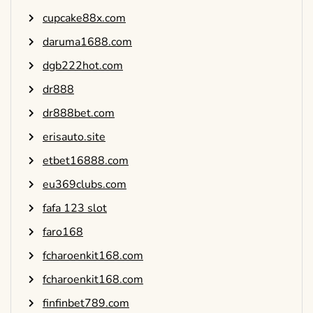
cupcake88x.com
daruma1688.com
dgb222hot.com
dr888
dr888bet.com
erisauto.site
etbet16888.com
eu369clubs.com
fafa 123 slot
faro168
fcharoenkit168.com
fcharoenkit168.com
finfinbet789.com