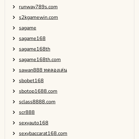
runway789s.com
s2kgamewin.com
sagame
sagame168
sagame168th
sagame168th.com
sawan888 ทดลองเล่น
sbobet168
sbotop1688.com
sclass8888.com
scr888
sexyauto168
sexybaccarat168.com