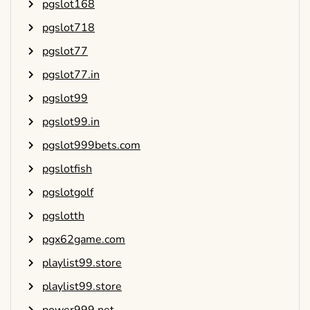
pgslot168
pgslot718
pgslot77
pgslot77.in
pgslot99
pgslot99.in
pgslot999bets.com
pgslotfish
pgslotgolf
pgslotth
pgx62game.com
playlist99.store
playlist99.store