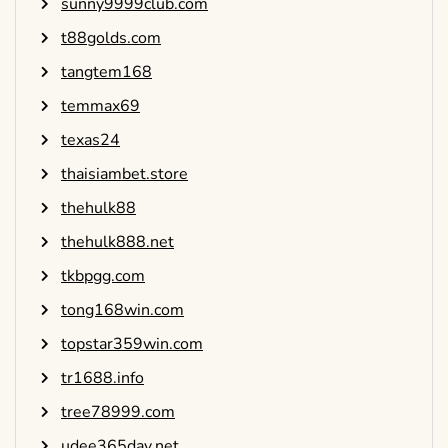
sunny9999club.com
t88golds.com
tangtem168
temmax69
texas24
thaisiambet.store
thehulk88
thehulk888.net
tkbpgg.com
tong168win.com
topstar359win.com
tr1688.info
tree78999.com
udee365day.net