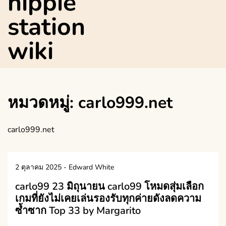
hippie
station
wiki
หมวดหมู่:
carlo999.net
carlo999.net
2 ตุลาคม 2025
-
Edward White
carlo99 23 มิถุนายน carlo99 โหมดสุ่มเลือก
เกมที่ยังไม่เคยเล่นรองรับทุกค่ายดังลดความ
ซ้ำซาก Top 33 by Margarito