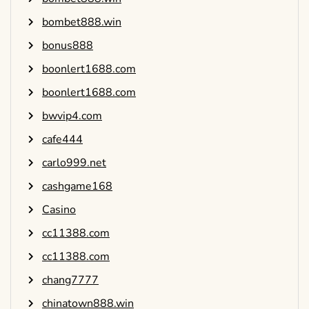
bombet888.win
bonus888
boonlert1688.com
boonlert1688.com
bwvip4.com
cafe444
carlo999.net
cashgame168
Casino
cc11388.com
cc11388.com
chang7777
chinatown888.win