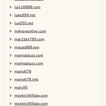
luis16888.com
luke999.net
lux555.net
m4newonline.com
mac1bet789.com
macau888.win
marinapluss.com
marinapluss.com
mario678
mario678.info
mars95
meekin365day.com
meekin365day.com