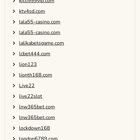
kitti999vip.com
ktv4sd.com
lala55-casino.com
lala55-casino.com
lalikabetsgame.com
lcbet444.com
lion123
lionth168.com
Live22
live22slot
lnw365bet.com
lnw365bet.com
lockdown168
london6789.com