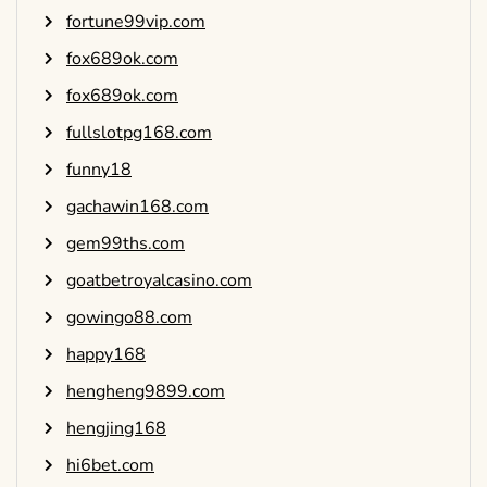
fortune99vip.com
fox689ok.com
fox689ok.com
fullslotpg168.com
funny18
gachawin168.com
gem99ths.com
goatbetroyalcasino.com
gowingo88.com
happy168
hengheng9899.com
hengjing168
hi6bet.com