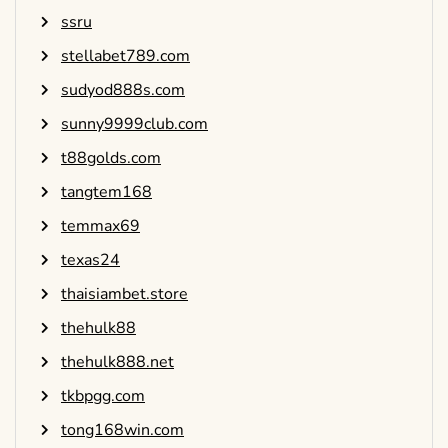
ssru
stellabet789.com
sudyod888s.com
sunny9999club.com
t88golds.com
tangtem168
temmax69
texas24
thaisiambet.store
thehulk88
thehulk888.net
tkbpgg.com
tong168win.com