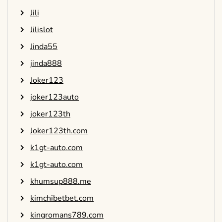
Jili
Jilislot
Jinda55
jinda888
Joker123
joker123auto
joker123th
Joker123th.com
k1gt-auto.com
k1gt-auto.com
khumsup888.me
kimchibetbet.com
kingromans789.com