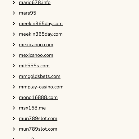
mario678.info
mars95
meekin365day.com
meekin365day.com
mexicanoo.com
mexicanoo.com
mib555s.com
mmgoldsbets.com
mmplay-casino.com
mono16888.com
msx168.me
mun789slot.com
mun789slot.com