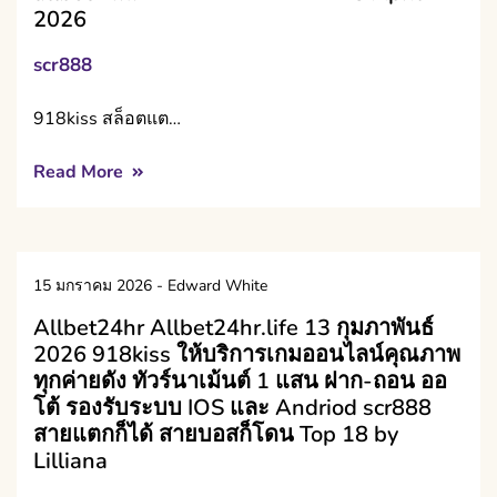
2026
scr888
918kiss สล็อตแต…
Read More
15 มกราคม 2026
-
Edward White
Allbet24hr Allbet24hr.life 13 กุมภาพันธ์
2026 918kiss ให้บริการเกมออนไลน์คุณภาพ
ทุกค่ายดัง ทัวร์นาเม้นต์ 1 แสน ฝาก-ถอน ออ
โต้ รองรับระบบ IOS และ Andriod scr888
สายแตกก็ได้ สายบอสก็โดน Top 18 by
Lilliana