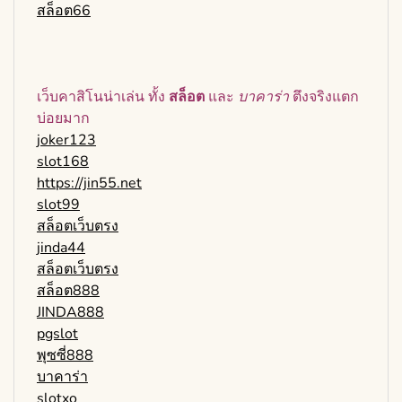
สล็อต66
เว็บคาสิโนน่าเล่น ทั้ง
สล็อต
และ
บาคาร่า
ตึงจริงแตก
บ่อยมาก
joker123
slot168
https://jin55.net
slot99
สล็อตเว็บตรง
jinda44
สล็อตเว็บตรง
สล็อต888
JINDA888
pgslot
พุซซี่888
บาคาร่า
slotxo