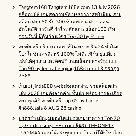
Tangtem168 Tangtem168e.com 13 July 2026
สล็อต168 เกมสดภาพชัด บรรยากาศพรีเมียม สาย
สล็อต ฝาก 60 รับ 300 ห้ามพลาด ฝาก-ถอน
อัตโนมัติ การันตี กำไรหลักแสน สล็อต168 เริ่ม
ก่อนวันนี้ มีลุ้นก่อนใคร Top 30 by Prince
เครดิตฟรี บริการเกมคาสิโน ครบครัน 24 ชั่วโมง
โปรโมชั่นเครดิตฟรี 100% ไม่ติดเทิร์น ยูสเดียว
เล่นได้ทุกเกม เครดิตฟรี เกมสล็อตหลายร้อยแบบ
Top 90 by Jenny hengjing168d.com 13 กรกฎา
2569
เว็บแม่ jinda888 websiteแตกง่าย รวมสล็อตน่า
เล่น 2026 เกมดังจากค่ายชั้นนำ พร้อมรายละเอียด
ครบทุกมิติ เครดิตฟรี Top 62 by Lance
Jin888.asia 8 AUG 26 casino
บาคาร่า เปิดมุมมองใหม่ของเกมบาคาร่า Top 70
by Gordon sexy168c.com ลุ้นรับ I PHONE17
PRO MAX ถอนได้จริงทุกเวลา เว็บดี มีโต๊ะให้เลือก