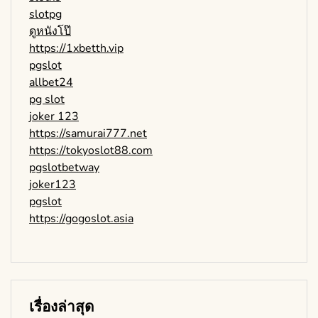
slotpg
ดูหนังโป๊
https://1xbetth.vip
pgslot
allbet24
pg slot
joker 123
https://samurai777.net
https://tokyoslot88.com
pgslotbetway
joker123
pgslot
https://gogoslot.asia
เรื่องล่าสุด