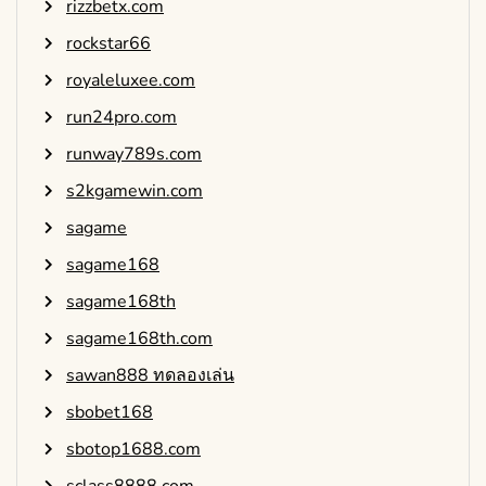
rizzbetx.com
rockstar66
royaleluxee.com
run24pro.com
runway789s.com
s2kgamewin.com
sagame
sagame168
sagame168th
sagame168th.com
sawan888 ทดลองเล่น
sbobet168
sbotop1688.com