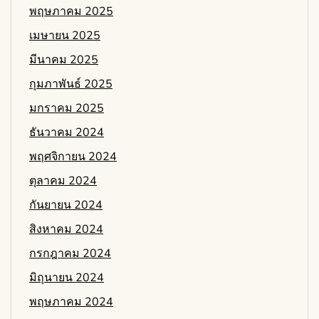
พฤษภาคม 2025
เมษายน 2025
มีนาคม 2025
กุมภาพันธ์ 2025
มกราคม 2025
ธันวาคม 2024
พฤศจิกายน 2024
ตุลาคม 2024
กันยายน 2024
สิงหาคม 2024
กรกฎาคม 2024
มิถุนายน 2024
พฤษภาคม 2024