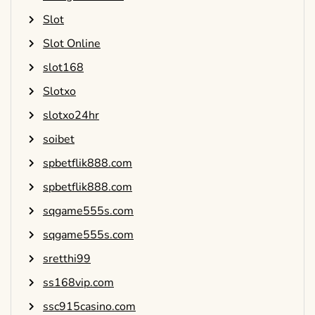
Slot
Slot Online
slot168
Slotxo
slotxo24hr
soibet
spbetflik888.com
spbetflik888.com
sqgame555s.com
sqgame555s.com
sretthi99
ss168vip.com
ssc915casino.com