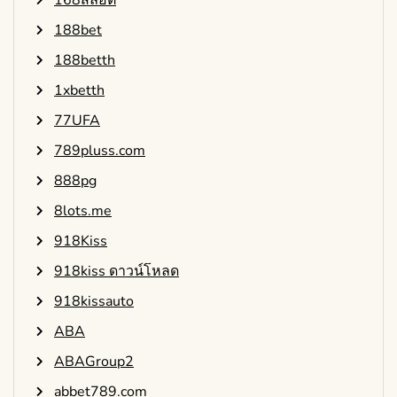
168สล็อต
188bet
188betth
1xbetth
77UFA
789pluss.com
888pg
8lots.me
918Kiss
918kiss ดาวน์โหลด
918kissauto
ABA
ABAGroup2
abbet789.com