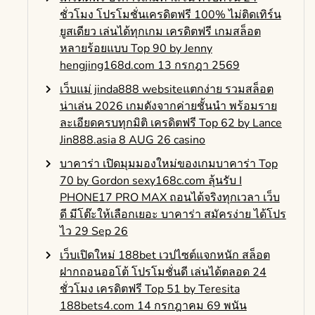
ชั่วโมง โปรโมชั่นเครดิตฟรี 100% ไม่ติดเทิร์น
ยูสเดียว เล่นได้ทุกเกม เครดิตฟรี เกมสล็อต
หลายร้อยแบบ Top 90 by Jenny
hengjing168d.com 13 กรกฎา 2569
เว็บแม่ jinda888 websiteแตกง่าย รวมสล็อต
น่าเล่น 2026 เกมดังจากค่ายชั้นนำ พร้อมราย
ละเอียดครบทุกมิติ เครดิตฟรี Top 62 by Lance
Jin888.asia 8 AUG 26 casino
บาคาร่า เปิดมุมมองใหม่ของเกมบาคาร่า Top
70 by Gordon sexy168c.com ลุ้นรับ I
PHONE17 PRO MAX ถอนได้จริงทุกเวลา เว็บ
ดี มีโต๊ะให้เลือกเยอะ บาคาร่า สมัครง่าย ได้โปร
ไว 29 Sep 26
เว็บเปิดใหม่ 188bet เวปไซต์แจกหนัก สล็อต
ฝากถอนออโต้ โปรโมชั่นดี เล่นได้ตลอด 24
ชั่วโมง เครดิตฟรี Top 51 by Teresita
188bets4.com 14 กรกฎาคม 69 พนัน