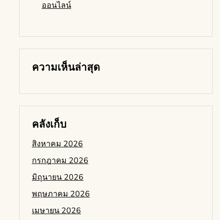
ออนไลน์
ความเห็นล่าสุด
คลังเก็บ
สิงหาคม 2026
กรกฎาคม 2026
มิถุนายน 2026
พฤษภาคม 2026
เมษายน 2026