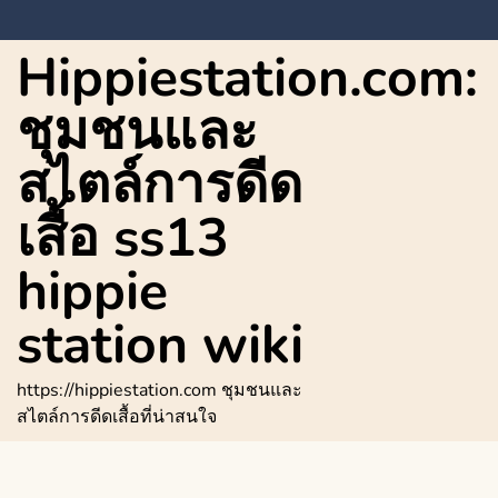
Skip
to
Hippiestation.com:
content
ชุมชนและ
สไตล์การดีด
เสื้อ ss13
hippie
station wiki
https://hippiestation.com ชุมชนและ
สไตล์การดีดเสื้อที่น่าสนใจ