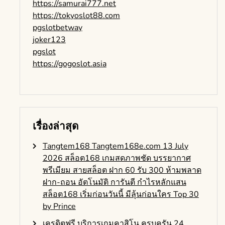
https://samurai777.net
https://tokyoslot88.com
pgslotbetway
joker123
pgslot
https://gogoslot.asia
เรื่องล่าสุด
Tangtem168 Tangtem168e.com 13 July
2026 สล็อต168 เกมสดภาพชัด บรรยากาศ
พรีเมียม สายสล็อต ฝาก 60 รับ 300 ห้ามพลาด
ฝาก-ถอน อัตโนมัติ การันตี กำไรหลักแสน
สล็อต168 เริ่มก่อนวันนี้ มีลุ้นก่อนใคร Top 30
by Prince
เครดิตฟรี บริการเกมคาสิโน ครบครัน 24