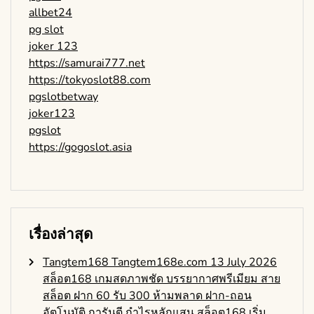
allbet24
pg slot
joker 123
https://samurai777.net
https://tokyoslot88.com
pgslotbetway
joker123
pgslot
https://gogoslot.asia
เรื่องล่าสุด
Tangtem168 Tangtem168e.com 13 July 2026
สล็อต168 เกมสดภาพชัด บรรยากาศพรีเมียม สาย
สล็อต ฝาก 60 รับ 300 ห้ามพลาด ฝาก-ถอน
อัตโนมัติ การันตี กำไรหลักแสน สล็อต168 เริ่ม