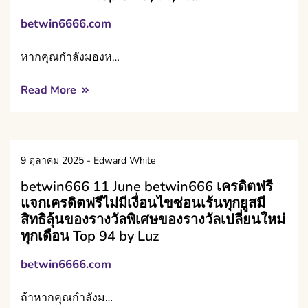
betwin6666.com
หากคุณกำลังมองห…
Read More
9 ตุลาคม 2025
-
Edward White
betwin666 11 June betwin666 เครดิตฟรี
แจกเครดิตฟรีไม่มีเงื่อนไขซ่อนเร้นทุกยูสมี
สิทธิลุ้นของรางวัลพิเศษของรางวัลเปลี่ยนใหม่
ทุกเดือน Top 94 by Luz
betwin6666.com
ถ้าหากคุณกำลังม…