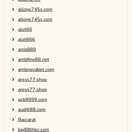
allone745s.com
allone745s.com
alot66
alot666
amb888
ambfine88.net
ambnovabet.com
aress77.shop
aress77.shop
asb9999.com
audi688.com
Baccarat
baj88thbz.com