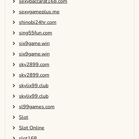
sexybaccarat168.com
sexygameplus.me
shinobi24hr.com
sing55fun.com
six9game.win
six9game.win
sky2899.com
sky2899.com
skylix99.club
skylix99.club
sl99games.com
Slot
Slot Online
slot168