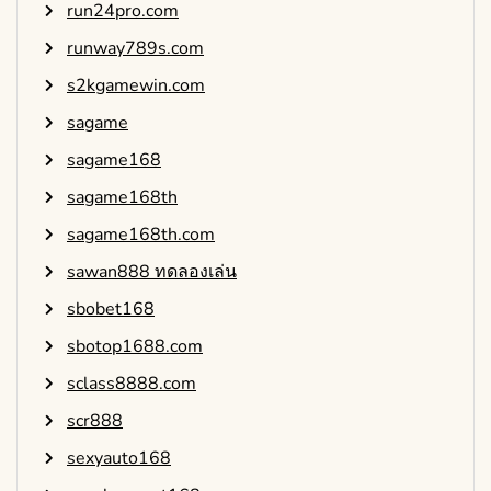
run24pro.com
runway789s.com
s2kgamewin.com
sagame
sagame168
sagame168th
sagame168th.com
sawan888 ทดลองเล่น
sbobet168
sbotop1688.com
sclass8888.com
scr888
sexyauto168