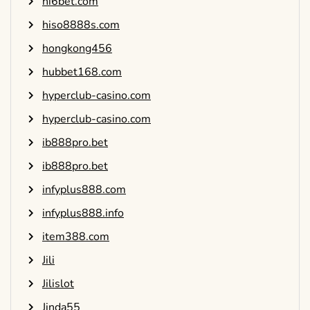
hi6bet.com
hiso8888s.com
hongkong456
hubbet168.com
hyperclub-casino.com
hyperclub-casino.com
ib888pro.bet
ib888pro.bet
infyplus888.com
infyplus888.info
item388.com
Jili
Jilislot
Jinda55