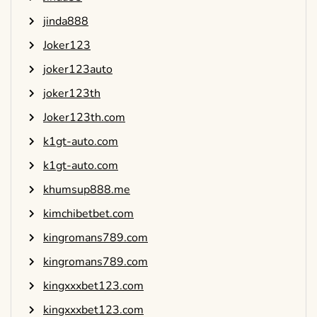
jinda888
Joker123
joker123auto
joker123th
Joker123th.com
k1gt-auto.com
k1gt-auto.com
khumsup888.me
kimchibetbet.com
kingromans789.com
kingromans789.com
kingxxxbet123.com
kingxxxbet123.com