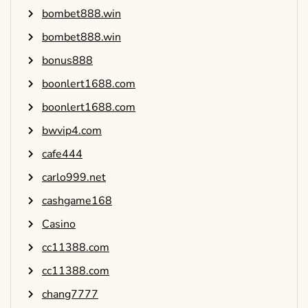
bombet888.win
bombet888.win
bonus888
boonlert1688.com
boonlert1688.com
bwvip4.com
cafe444
carlo999.net
cashgame168
Casino
cc11388.com
cc11388.com
chang7777