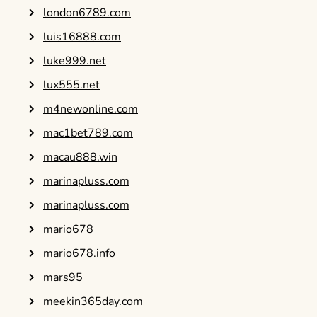
london6789.com
luis16888.com
luke999.net
lux555.net
m4newonline.com
mac1bet789.com
macau888.win
marinapluss.com
marinapluss.com
mario678
mario678.info
mars95
meekin365day.com