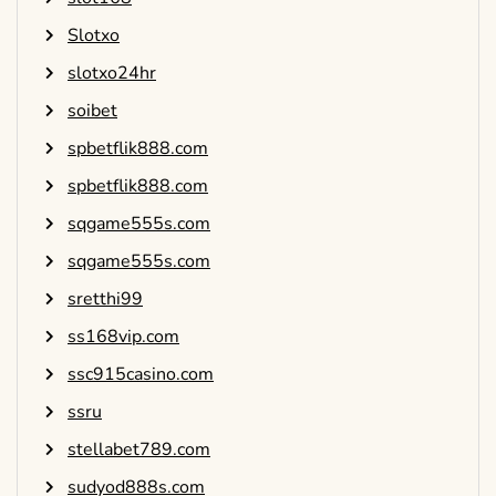
Slotxo
slotxo24hr
soibet
spbetflik888.com
spbetflik888.com
sqgame555s.com
sqgame555s.com
sretthi99
ss168vip.com
ssc915casino.com
ssru
stellabet789.com
sudyod888s.com