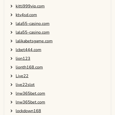
kitti999vip.com
ktv4sd.com
lala55-casino.com
lala55-casino.com
lalikabetsgame.com
lcbet444.com
lion123
lionth168.com
Live22
live22slot
lnw365bet.com
lnw365bet.com
lockdown168