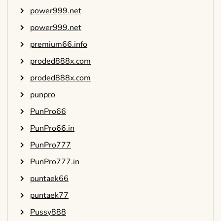
power999.net
power999.net
premium66.info
proded888x.com
proded888x.com
punpro
PunPro66
PunPro66.in
PunPro777
PunPro777.in
puntaek66
puntaek77
Pussy888