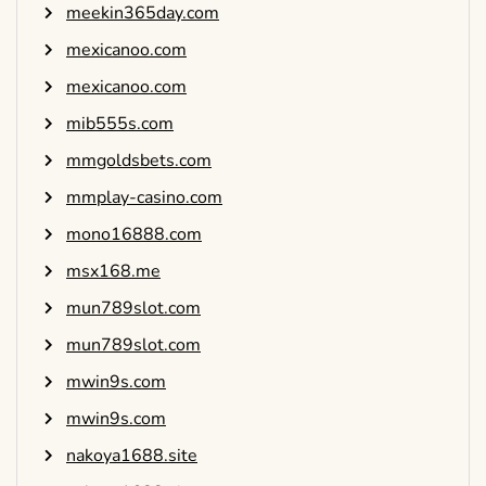
meekin365day.com
mexicanoo.com
mexicanoo.com
mib555s.com
mmgoldsbets.com
mmplay-casino.com
mono16888.com
msx168.me
mun789slot.com
mun789slot.com
mwin9s.com
mwin9s.com
nakoya1688.site