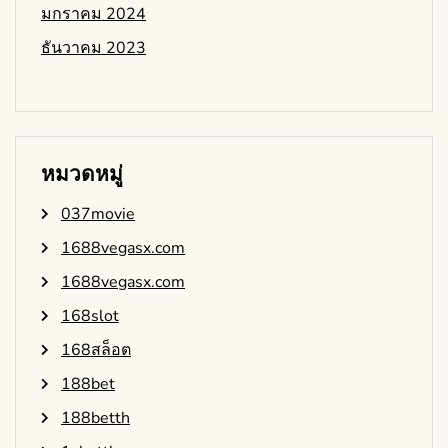
มกราคม 2024
ธันวาคม 2023
หมวดหมู่
037movie
1688vegasx.com
1688vegasx.com
168slot
168สล็อต
188bet
188betth