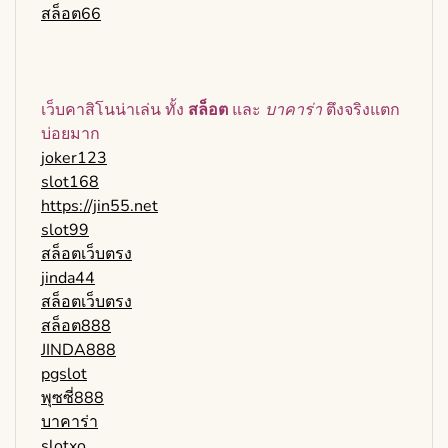
สล็อต66
เว็บคาสิโนน่าเล่น ทั้ง
สล็อต
และ
บาคาร่า
ตึงจริงแตก
บ่อยมาก
joker123
slot168
https://jin55.net
slot99
สล็อตเว็บตรง
jinda44
สล็อตเว็บตรง
สล็อต888
JINDA888
pgslot
พุซซี่888
บาคาร่า
slotxo