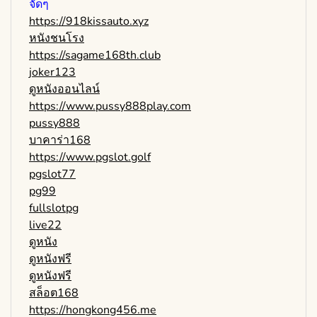
จัดๆ
https://918kissauto.xyz
หนังชนโรง
https://sagame168th.club
joker123
ดูหนังออนไลน์
https://www.pussy888play.com
pussy888
บาคาร่า168
https://www.pgslot.golf
pgslot77
pg99
fullslotpg
live22
ดูหนัง
ดูหนังฟรี
ดูหนังฟรี
สล็อต168
https://hongkong456.me