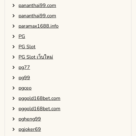
pananthai99.com
pananthai99.com
paramax1688.info
PG
PG Slot
PG Slot เว็บใหม่
pg77
pg99
pgceo
pggold168bet.com
pggold168bet.com
pgheng99
pgjoker69