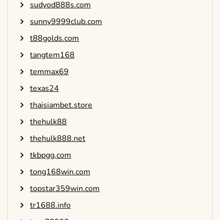
sudyod888s.com
sunny9999club.com
t88golds.com
tangtem168
temmax69
texas24
thaisiambet.store
thehulk88
thehulk888.net
tkbpgg.com
tong168win.com
topstar359win.com
tr1688.info