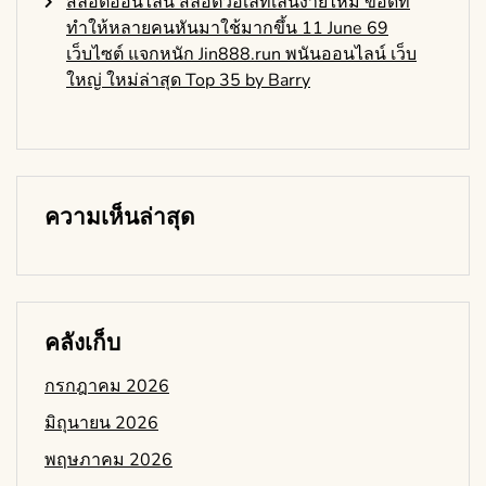
สล็อตออนไลน์ สล็อตวอเลทเล่นง่ายไหม ข้อดีที่
ทำให้หลายคนหันมาใช้มากขึ้น 11 June 69
เว็บไซต์ แจกหนัก Jin888.run พนันออนไลน์ เว็บ
ใหญ่ ใหม่ล่าสุด Top 35 by Barry
ความเห็นล่าสุด
คลังเก็บ
กรกฎาคม 2026
มิถุนายน 2026
พฤษภาคม 2026