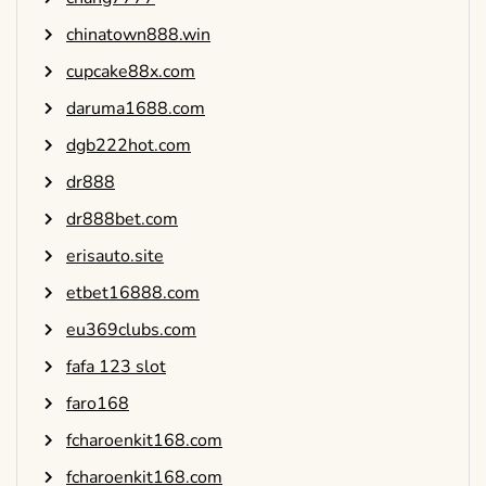
chinatown888.win
cupcake88x.com
daruma1688.com
dgb222hot.com
dr888
dr888bet.com
erisauto.site
etbet16888.com
eu369clubs.com
fafa 123 slot
faro168
fcharoenkit168.com
fcharoenkit168.com