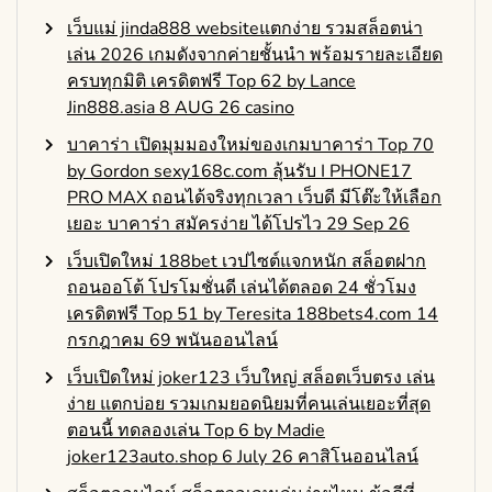
เว็บแม่ jinda888 websiteแตกง่าย รวมสล็อตน่า
เล่น 2026 เกมดังจากค่ายชั้นนำ พร้อมรายละเอียด
ครบทุกมิติ เครดิตฟรี Top 62 by Lance
Jin888.asia 8 AUG 26 casino
บาคาร่า เปิดมุมมองใหม่ของเกมบาคาร่า Top 70
by Gordon sexy168c.com ลุ้นรับ I PHONE17
PRO MAX ถอนได้จริงทุกเวลา เว็บดี มีโต๊ะให้เลือก
เยอะ บาคาร่า สมัครง่าย ได้โปรไว 29 Sep 26
เว็บเปิดใหม่ 188bet เวปไซต์แจกหนัก สล็อตฝาก
ถอนออโต้ โปรโมชั่นดี เล่นได้ตลอด 24 ชั่วโมง
เครดิตฟรี Top 51 by Teresita 188bets4.com 14
กรกฎาคม 69 พนันออนไลน์
เว็บเปิดใหม่ joker123 เว็บใหญ่ สล็อตเว็บตรง เล่น
ง่าย แตกบ่อย รวมเกมยอดนิยมที่คนเล่นเยอะที่สุด
ตอนนี้ ทดลองเล่น Top 6 by Madie
joker123auto.shop 6 July 26 คาสิโนออนไลน์