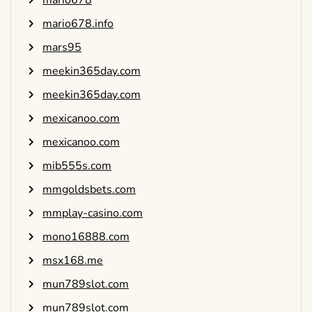
mario678
mario678.info
mars95
meekin365day.com
meekin365day.com
mexicanoo.com
mexicanoo.com
mib555s.com
mmgoldsbets.com
mmplay-casino.com
mono16888.com
msx168.me
mun789slot.com
mun789slot.com