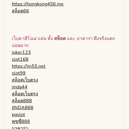
https://hongkong456.me
สล็อต66
เว็บคาสิโนน่าเล่น ทั้ง
สล็อต
และ
บาคาร่า
ตึงจริงแตก
บ่อยมาก
joker123
slot168
https://jin55.net
slot99
สล็อตเว็บตรง
jinda44
สล็อตเว็บตรง
สล็อต888
JINDA888
pgslot
พุซซี่888
บาคาร่า