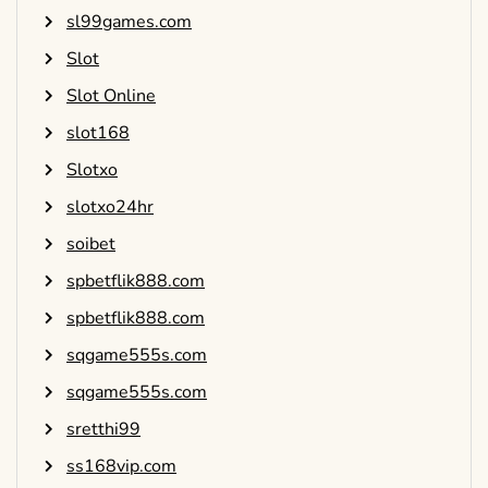
sl99games.com
Slot
Slot Online
slot168
Slotxo
slotxo24hr
soibet
spbetflik888.com
spbetflik888.com
sqgame555s.com
sqgame555s.com
sretthi99
ss168vip.com