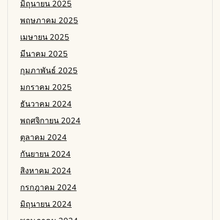
มิถุนายน 2025
พฤษภาคม 2025
เมษายน 2025
มีนาคม 2025
กุมภาพันธ์ 2025
มกราคม 2025
ธันวาคม 2024
พฤศจิกายน 2024
ตุลาคม 2024
กันยายน 2024
สิงหาคม 2024
กรกฎาคม 2024
มิถุนายน 2024