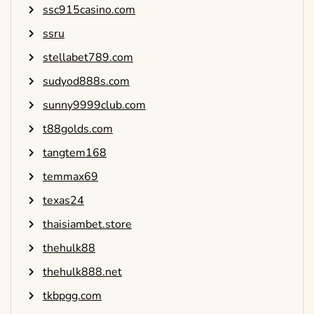
ssc915casino.com
ssru
stellabet789.com
sudyod888s.com
sunny9999club.com
t88golds.com
tangtem168
temmax69
texas24
thaisiambet.store
thehulk88
thehulk888.net
tkbpgg.com