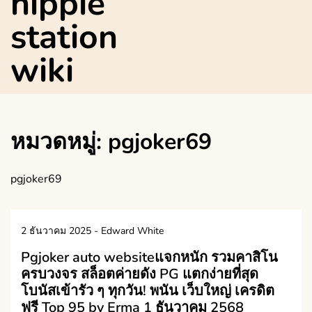
hippie
station
wiki
หมวดหมู่:
pgjoker69
pgjoker69
2 ธันวาคม 2025
-
Edward White
Pgjoker auto websiteแจกหนัก รวมคาสิโน
ครบวงจร สล็อตค่ายดัง PG แตกง่ายที่สุด
โบนัสเข้ารัว ๆ ทุกวัน! พนัน เว็บใหญ่ เครดิต
ฟรี Top 95 by Erma 1 ธันวาคม 2568