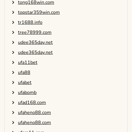
tong168win.com
topstar359win.com
tr1688.info
tree78999.com
udee365day.net
udee365day.net
ufa11bet
ufa88
ufabet
ufabomb
ufad168.com
ufaheno88.com
ufaheno88.com