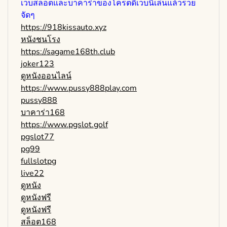
เว็บสล็อตและบาคาร่าของโครตดีเว็บนี้เล่นแล้วรวย
จัดๆ
https://918kissauto.xyz
หนังชนโรง
https://sagame168th.club
joker123
ดูหนังออนไลน์
https://www.pussy888play.com
pussy888
บาคาร่า168
https://www.pgslot.golf
pgslot77
pg99
fullslotpg
live22
ดูหนัง
ดูหนังฟรี
ดูหนังฟรี
สล็อต168