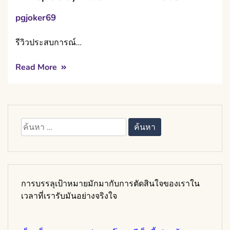
pgjoker69
รีวิวประสบการณ์…
Read More
ค้นหา
สำหรับ:
การบรรลุเป้าหมายมักมากับการตัดสินใจของเราใน
เวลาที่เรารับมันอย่างจริงใจ