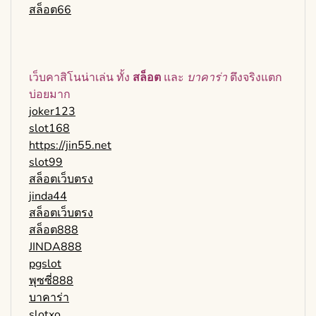
สล็อต66
เว็บคาสิโนน่าเล่น ทั้ง
สล็อต
และ
บาคาร่า
ตึงจริงแตก
บ่อยมาก
joker123
slot168
https://jin55.net
slot99
สล็อตเว็บตรง
jinda44
สล็อตเว็บตรง
สล็อต888
JINDA888
pgslot
พุซซี่888
บาคาร่า
slotxo