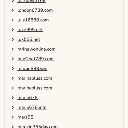
lockdown168
london6789.com
luis16888.com
luke999.net
lux555.net
m4newonline.com
mac1bet789.com
macau888.win
marinapluss.com
marinapluss.com
mario678
mario678.info
mars95
meekin365day.com