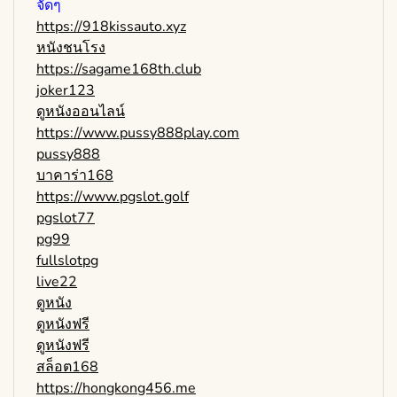
จัดๆ
https://918kissauto.xyz
หนังชนโรง
https://sagame168th.club
joker123
ดูหนังออนไลน์
https://www.pussy888play.com
pussy888
บาคาร่า168
https://www.pgslot.golf
pgslot77
pg99
fullslotpg
live22
ดูหนัง
ดูหนังฟรี
ดูหนังฟรี
สล็อต168
https://hongkong456.me