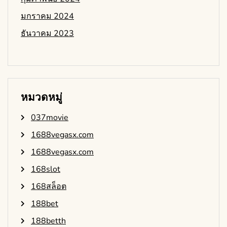
มกราคม 2024
ธันวาคม 2023
หมวดหมู่
037movie
1688vegasx.com
1688vegasx.com
168slot
168สล็อต
188bet
188betth