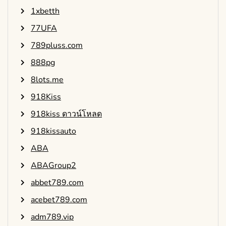
1xbetth
77UFA
789pluss.com
888pg
8lots.me
918Kiss
918kiss ดาวน์โหลด
918kissauto
ABA
ABAGroup2
abbet789.com
acebet789.com
adm789.vip