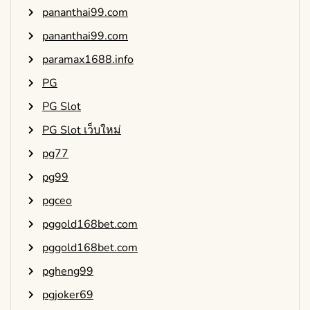
pananthai99.com
pananthai99.com
paramax1688.info
PG
PG Slot
PG Slot เว็บใหม่
pg77
pg99
pgceo
pggold168bet.com
pggold168bet.com
pgheng99
pgjoker69