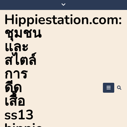
Skip
to
Hippiestation.com:
content
ชุมชน
และ
สไตล์
การ
ดีด
เสื้อ
ss13