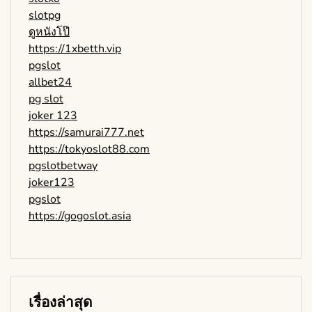
slotpg
ดูหนังโป๊
https://1xbetth.vip
pgslot
allbet24
pg slot
joker 123
https://samurai777.net
https://tokyoslot88.com
pgslotbetway
joker123
pgslot
https://gogoslot.asia
เรื่องล่าสุด