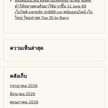
สล็อตออนไลน์ สล็อตวอเลทเล่นง่ายไหม ข้อดีที่
ทำให้หลายคนหันมาใช้มากขึ้น 11 June 69
เว็บไซต์ แจกหนัก Jin888.run พนันออนไลน์ เว็บ
ใหญ่ ใหม่ล่าสุด Top 35 by Barry
ความเห็นล่าสุด
คลังเก็บ
กรกฎาคม 2026
มิถุนายน 2026
พฤษภาคม 2026