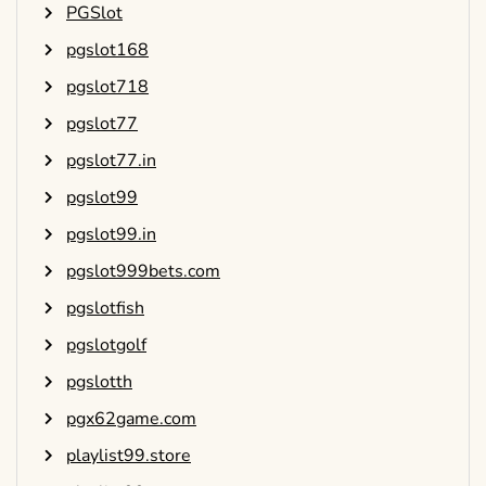
PGSlot
pgslot168
pgslot718
pgslot77
pgslot77.in
pgslot99
pgslot99.in
pgslot999bets.com
pgslotfish
pgslotgolf
pgslotth
pgx62game.com
playlist99.store