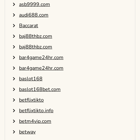
asb9999.com
audi688.com
Baccarat
baj88thbz.com
baj88thbz.com
bar4game24hr.com
bar4game24hr.com
baslot168
baslot168bet.com
betflixtikto
betflixtikto.info
betm4vip.com
betway