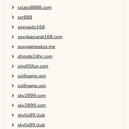
sclass8888.com
scr888
sexyauto168
sexybaccarat168.com
sexygameplus.me
shinobi24hr.com
sing55fun.com
six9game.win
six9game.win
sky2899.com
sky2899.com
skylix99.club
skylix99.club