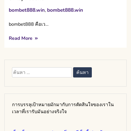
bombet888.win
bombet888.win
,
bombet888 คือเว…
Read More
ค้นหา
สำหรับ:
การบรรลุเป้าหมายมักมากับการตัดสินใจของเราใน
เวลาที่เรารับมันอย่างจริงใจ