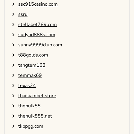
ssc915casino.com
ssru
stellabet789.com
sudyod888s.com
sunny9999club.com
t88golds.com
tangtem168
temmax69
texas24
thaisiambet.store
thehulk88
thehulk888.net
tkbpgg.com