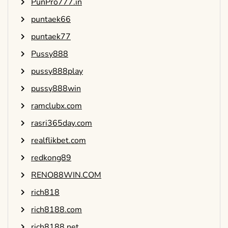
PunPro777.in
puntaek66
puntaek77
Pussy888
pussy888play
pussy888win
ramclubx.com
rasri365day.com
realflikbet.com
redkong89
RENO88WIN.COM
rich818
rich8188.com
rich8188.net