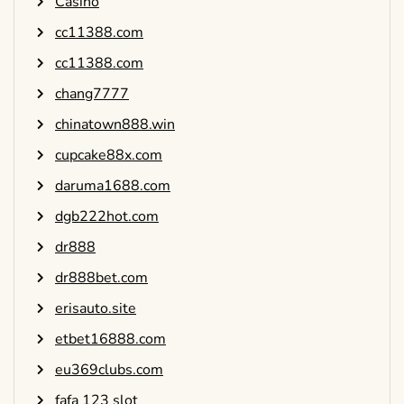
Casino
cc11388.com
cc11388.com
chang7777
chinatown888.win
cupcake88x.com
daruma1688.com
dgb222hot.com
dr888
dr888bet.com
erisauto.site
etbet16888.com
eu369clubs.com
fafa 123 slot