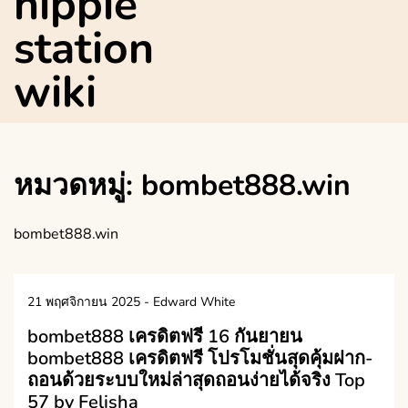
hippie
station
wiki
หมวดหมู่:
bombet888.win
bombet888.win
21 พฤศจิกายน 2025
-
Edward White
bombet888 เครดิตฟรี 16 กันยายน
bombet888 เครดิตฟรี โปรโมชั่นสุดคุ้มฝาก-
ถอนด้วยระบบใหม่ล่าสุดถอนง่ายได้จริง Top
57 by Felisha