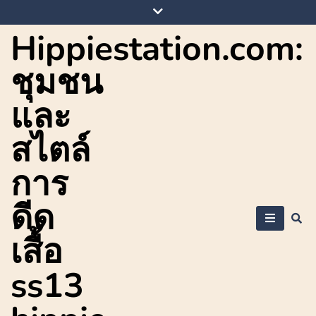
Skip
to
Hippiestation.com:
content
ชุมชน
และ
สไตล์
การ
ดีด
เสื้อ
ss13