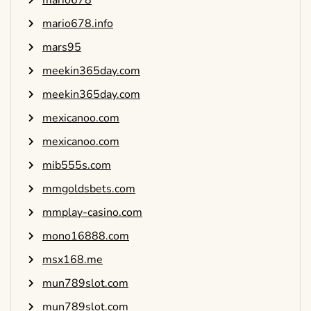
mario678
mario678.info
mars95
meekin365day.com
meekin365day.com
mexicanoo.com
mexicanoo.com
mib555s.com
mmgoldsbets.com
mmplay-casino.com
mono16888.com
msx168.me
mun789slot.com
mun789slot.com