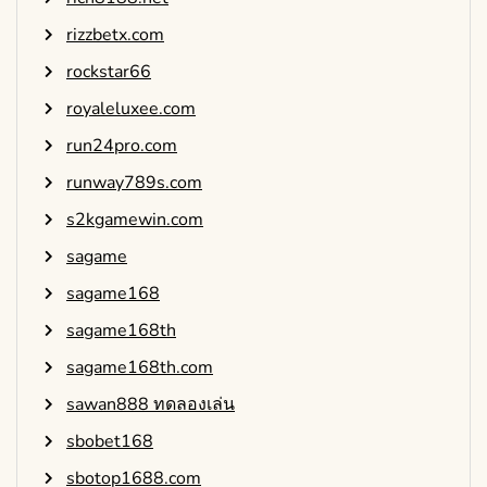
rizzbetx.com
rockstar66
royaleluxee.com
run24pro.com
runway789s.com
s2kgamewin.com
sagame
sagame168
sagame168th
sagame168th.com
sawan888 ทดลองเล่น
sbobet168
sbotop1688.com