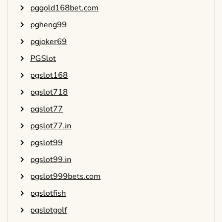
pggold168bet.com
pgheng99
pgjoker69
PGSlot
pgslot168
pgslot718
pgslot77
pgslot77.in
pgslot99
pgslot99.in
pgslot999bets.com
pgslotfish
pgslotgolf