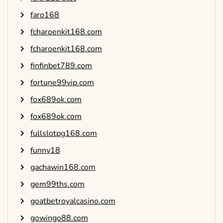
faro168
fcharoenkit168.com
fcharoenkit168.com
finfinbet789.com
fortune99vip.com
fox689ok.com
fox689ok.com
fullslotpg168.com
funny18
gachawin168.com
gem99ths.com
goatbetroyalcasino.com
gowingo88.com