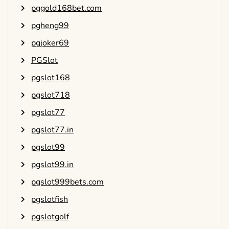
pggold168bet.com
pgheng99
pgjoker69
PGSlot
pgslot168
pgslot718
pgslot77
pgslot77.in
pgslot99
pgslot99.in
pgslot999bets.com
pgslotfish
pgslotgolf