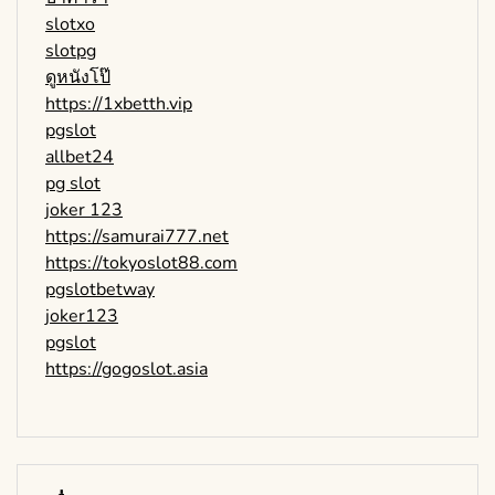
slotxo
slotpg
ดูหนังโป๊
https://1xbetth.vip
pgslot
allbet24
pg slot
joker 123
https://samurai777.net
https://tokyoslot88.com
pgslotbetway
joker123
pgslot
https://gogoslot.asia