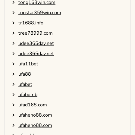
tong168win.com
topstar359win.com
tr1688.info
tree78999.com
udee365day.net
udee365day.net
ufa11bet
ufa88
ufabet
ufabomb
ufad168.com
ufaheno88.com
ufaheno88.com