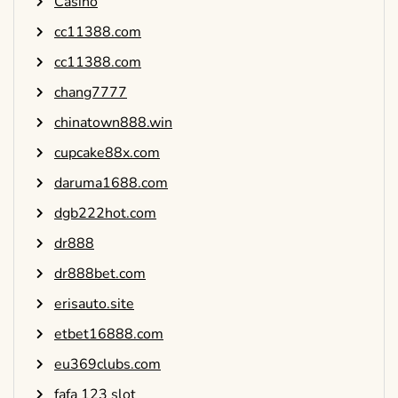
Casino
cc11388.com
cc11388.com
chang7777
chinatown888.win
cupcake88x.com
daruma1688.com
dgb222hot.com
dr888
dr888bet.com
erisauto.site
etbet16888.com
eu369clubs.com
fafa 123 slot