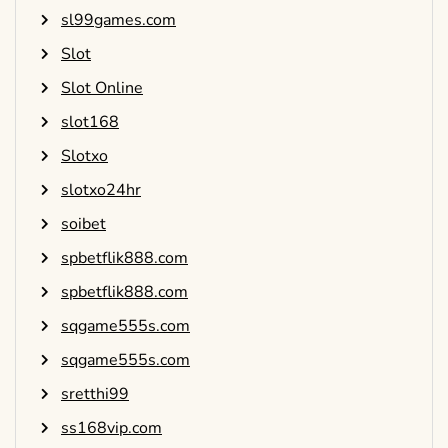
sl99games.com
Slot
Slot Online
slot168
Slotxo
slotxo24hr
soibet
spbetflik888.com
spbetflik888.com
sqgame555s.com
sqgame555s.com
sretthi99
ss168vip.com