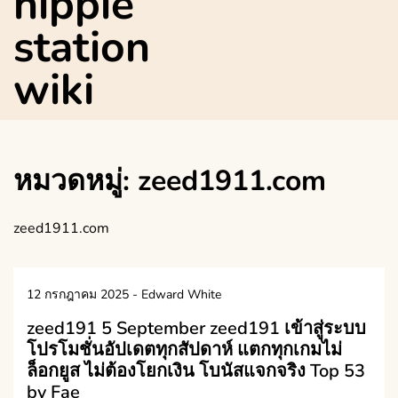
hippie
station
wiki
หมวดหมู่:
zeed1911.com
zeed1911.com
12 กรกฎาคม 2025
-
Edward White
zeed191 5 September zeed191 เข้าสู่ระบบ
โปรโมชั่นอัปเดตทุกสัปดาห์ แตกทุกเกมไม่
ล็อกยูส ไม่ต้องโยกเงิน โบนัสแจกจริง Top 53
by Fae