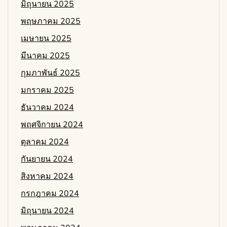
มิถุนายน 2025
พฤษภาคม 2025
เมษายน 2025
มีนาคม 2025
กุมภาพันธ์ 2025
มกราคม 2025
ธันวาคม 2024
พฤศจิกายน 2024
ตุลาคม 2024
กันยายน 2024
สิงหาคม 2024
กรกฎาคม 2024
มิถุนายน 2024