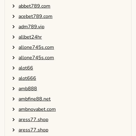
abbet789.com
acebet789.com
adm789.vip
allbet24hr
allone745s.com
allone745s.com
alot66
alot666
amb888
ambfine88.net
ambnovabet.com
aress77.shop
aress77.shop