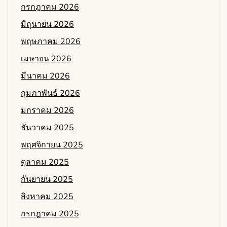
กรกฎาคม 2026
มิถุนายน 2026
พฤษภาคม 2026
เมษายน 2026
มีนาคม 2026
กุมภาพันธ์ 2026
มกราคม 2026
ธันวาคม 2025
พฤศจิกายน 2025
ตุลาคม 2025
กันยายน 2025
สิงหาคม 2025
กรกฎาคม 2025