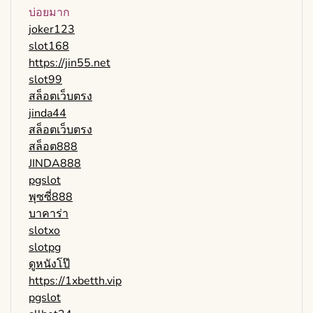
บ่อยมาก
joker123
slot168
https://jin55.net
slot99
สล็อตเว็บตรง
jinda44
สล็อตเว็บตรง
สล็อต888
JINDA888
pgslot
พุซซี่888
บาคาร่า
slotxo
slotpg
ดูหนังโป๊
https://1xbetth.vip
pgslot