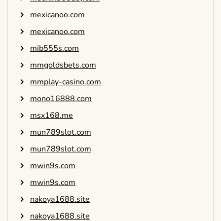
mexicanoo.com
mexicanoo.com
mib555s.com
mmgoldsbets.com
mmplay-casino.com
mono16888.com
msx168.me
mun789slot.com
mun789slot.com
mwin9s.com
mwin9s.com
nakoya1688.site
nakoya1688.site