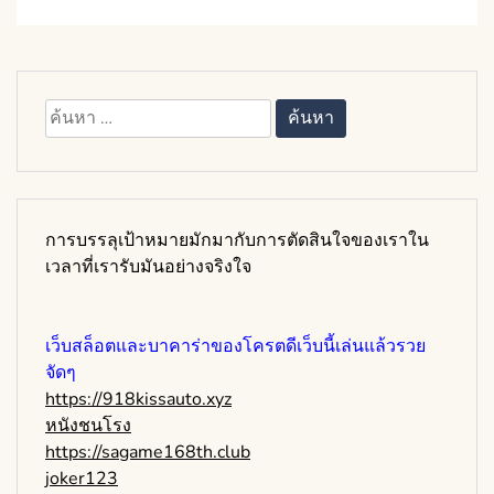
ค้นหา
สำหรับ:
การบรรลุเป้าหมายมักมากับการตัดสินใจของเราใน
เวลาที่เรารับมันอย่างจริงใจ
เว็บสล็อตและบาคาร่าของโครตดีเว็บนี้เล่นแล้วรวย
จัดๆ
https://918kissauto.xyz
หนังชนโรง
https://sagame168th.club
joker123