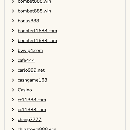
bombet888.win
bombet888.win
bonus888
boonlert1688.com
boonlert1688.com
bwvip4.com
cafe444
carlo999.net
cashgame168
Casino
cc11388.com
cc11388.com
chang7777
chinatown888.win