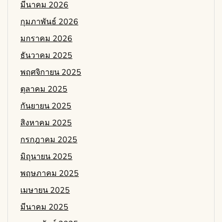
มีนาคม 2026
กุมภาพันธ์ 2026
มกราคม 2026
ธันวาคม 2025
พฤศจิกายน 2025
ตุลาคม 2025
กันยายน 2025
สิงหาคม 2025
กรกฎาคม 2025
มิถุนายน 2025
พฤษภาคม 2025
เมษายน 2025
มีนาคม 2025