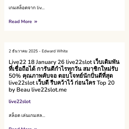
เกมสล็อตจาก liv…
Read More
2 ธันวาคม 2025
-
Edward White
Live22 18 January 26 live22slot เว็บเดิมพัน
ที่เชื่อถือได้ การันตีกำไรทุกวัน สมาชิกใหม่รับ
50% คุณภาพคับจอ ตอบโจทย์นักปั่นดีที่สุด
live22slot เว็บดี รีบคว้าไว้ ก่อนใคร Top 20
by Beau live22slot.me
live22slot
สล็อต เล่นเกมสล…