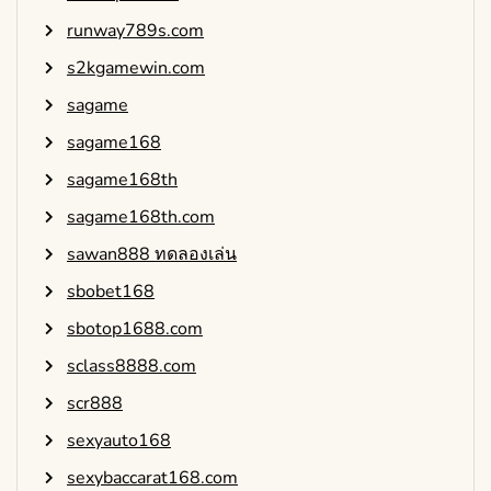
runway789s.com
s2kgamewin.com
sagame
sagame168
sagame168th
sagame168th.com
sawan888 ทดลองเล่น
sbobet168
sbotop1688.com
sclass8888.com
scr888
sexyauto168
sexybaccarat168.com