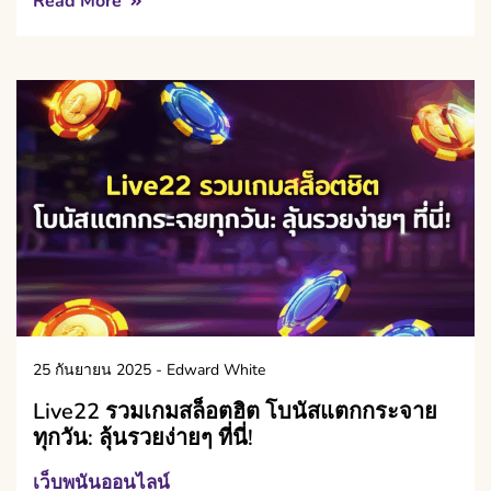
Read More
25 กันยายน 2025
-
Edward White
Live22 รวมเกมสล็อตฮิต โบนัสแตกกระจาย
ทุกวัน: ลุ้นรวยง่ายๆ ที่นี่!
เว็บพนันออนไลน์