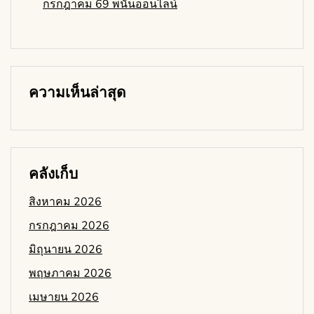
กรกฎาคม 69 พนันออนไลน์
ความเห็นล่าสุด
คลังเก็บ
สิงหาคม 2026
กรกฎาคม 2026
มิถุนายน 2026
พฤษภาคม 2026
เมษายน 2026