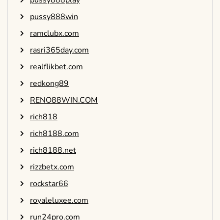
pussy888win
ramclubx.com
rasri365day.com
realflikbet.com
redkong89
RENO88WIN.COM
rich818
rich8188.com
rich8188.net
rizzbetx.com
rockstar66
royaleluxee.com
run24pro.com