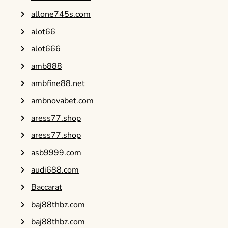
allone745s.com
alot66
alot666
amb888
ambfine88.net
ambnovabet.com
aress77.shop
aress77.shop
asb9999.com
audi688.com
Baccarat
baj88thbz.com
baj88thbz.com