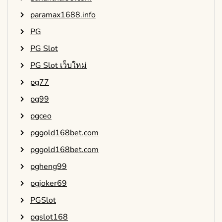
paramax1688.info
PG
PG Slot
PG Slot เว็บใหม่
pg77
pg99
pgceo
pggold168bet.com
pggold168bet.com
pgheng99
pgjoker69
PGSlot
pgslot168