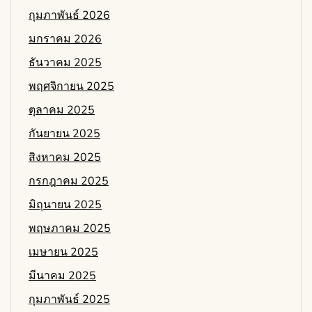
กุมภาพันธ์ 2026
มกราคม 2026
ธันวาคม 2025
พฤศจิกายน 2025
ตุลาคม 2025
กันยายน 2025
สิงหาคม 2025
กรกฎาคม 2025
มิถุนายน 2025
พฤษภาคม 2025
เมษายน 2025
มีนาคม 2025
กุมภาพันธ์ 2025