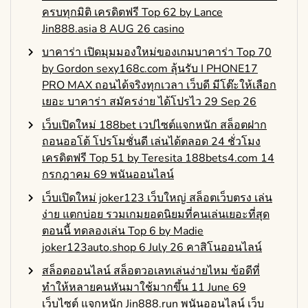
ครบทุกมิติ เครดิตฟรี Top 62 by Lance
Jin888.asia 8 AUG 26 casino
บาคาร่า เปิดมุมมองใหม่ของเกมบาคาร่า Top 70
by Gordon sexy168c.com ลุ้นรับ I PHONE17
PRO MAX ถอนได้จริงทุกเวลา เว็บดี มีโต๊ะให้เลือก
เยอะ บาคาร่า สมัครง่าย ได้โปรไว 29 Sep 26
เว็บเปิดใหม่ 188bet เวปไซต์แจกหนัก สล็อตฝาก
ถอนออโต้ โปรโมชั่นดี เล่นได้ตลอด 24 ชั่วโมง
เครดิตฟรี Top 51 by Teresita 188bets4.com 14
กรกฎาคม 69 พนันออนไลน์
เว็บเปิดใหม่ joker123 เว็บใหญ่ สล็อตเว็บตรง เล่น
ง่าย แตกบ่อย รวมเกมยอดนิยมที่คนเล่นเยอะที่สุด
ตอนนี้ ทดลองเล่น Top 6 by Madie
joker123auto.shop 6 July 26 คาสิโนออนไลน์
สล็อตออนไลน์ สล็อตวอเลทเล่นง่ายไหม ข้อดีที่
ทำให้หลายคนหันมาใช้มากขึ้น 11 June 69
เว็บไซต์ แจกหนัก Jin888.run พนันออนไลน์ เว็บ