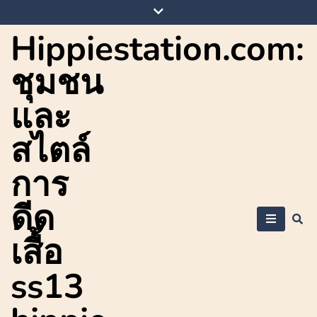
Skip
to
Hippiestation.com:
content
ชุมชน
และ
สไตล์
การ
ดีด
เสื้อ
ss13