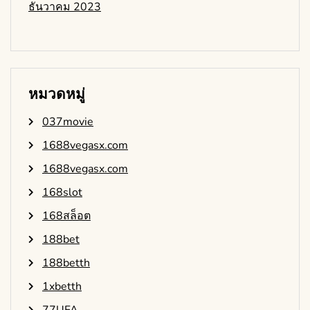
ธันวาคม 2023
หมวดหมู่
037movie
1688vegasx.com
1688vegasx.com
168slot
168สล็อต
188bet
188betth
1xbetth