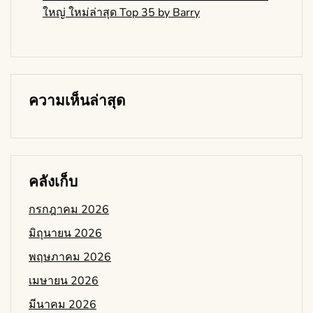
ใหญ่ ใหม่ล่าสุด Top 35 by Barry
ความเห็นล่าสุด
คลังเก็บ
กรกฎาคม 2026
มิถุนายน 2026
พฤษภาคม 2026
เมษายน 2026
มีนาคม 2026