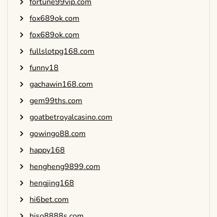
fortune99vip.com
fox689ok.com
fox689ok.com
fullslotpg168.com
funny18
gachawin168.com
gem99ths.com
goatbetroyalcasino.com
gowingo88.com
happy168
hengheng9899.com
hengjing168
hi6bet.com
hiso8888s.com