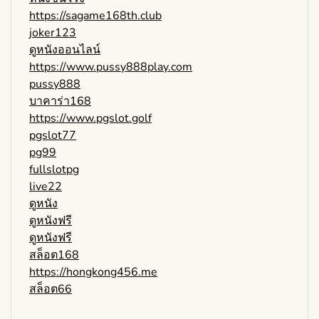
https://sagame168th.club
joker123
ดูหนังออนไลน์
https://www.pussy888play.com
pussy888
บาคาร่า168
https://www.pgslot.golf
pgslot77
pg99
fullslotpg
live22
ดูหนัง
ดูหนังฟรี
ดูหนังฟรี
สล็อต168
https://hongkong456.me
สล็อต66