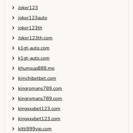
Joker123
joker123auto
joker123th
Joker123th.com
k1gt-auto.com
k1gt-auto.com
khumsup888.me
kimchibetbet.com
kingromans789.com
kingromans789.com
kingxxxbet123.com
kingxxxbet123.com
kitti999vip.com