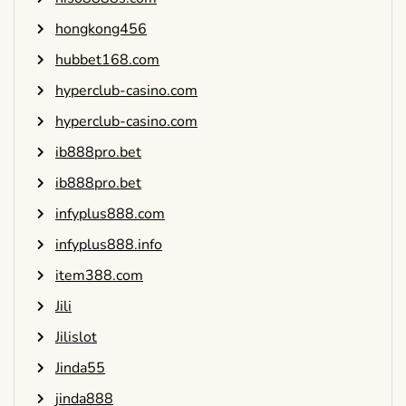
hongkong456
hubbet168.com
hyperclub-casino.com
hyperclub-casino.com
ib888pro.bet
ib888pro.bet
infyplus888.com
infyplus888.info
item388.com
Jili
Jilislot
Jinda55
jinda888