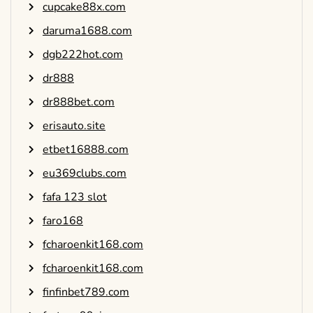
cupcake88x.com
daruma1688.com
dgb222hot.com
dr888
dr888bet.com
erisauto.site
etbet16888.com
eu369clubs.com
fafa 123 slot
faro168
fcharoenkit168.com
fcharoenkit168.com
finfinbet789.com