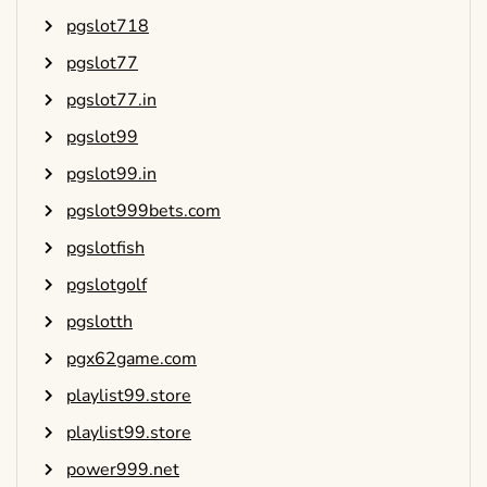
pgslot718
pgslot77
pgslot77.in
pgslot99
pgslot99.in
pgslot999bets.com
pgslotfish
pgslotgolf
pgslotth
pgx62game.com
playlist99.store
playlist99.store
power999.net