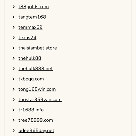
t88golds.com
tangtem168
temmax69
texas24
thaisiambet.store
thehulk88
thehulk888.net
tkbpgg.com
tong168win.com
topstar359win.com
tr1688.info
tree78999.com
udee365day.net