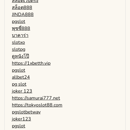
สล็อตเว็บตรง
สล็อต888
JINDA888
pgslot
พุซซี่888
บาคาร่า
slotxo
slotpg
ดูหนังโป๊
https://1xbetth.vip
pgslot
allbet24
pg slot
joker 123
https://samurai777.net
https://tokyoslot88.com
pgslotbetway
joker123
pgslot