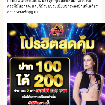
ถอนเงินได้จริงแบบไม่มีสะดุด คุณต้องเล่นผ่านเว็บไซต์
ตรงที่มั่นอาจจะและก็มีระบบระเบียบข้างหลังบ้านที่เสถียร
อย่าง ทางเข้าpg ค่ะ