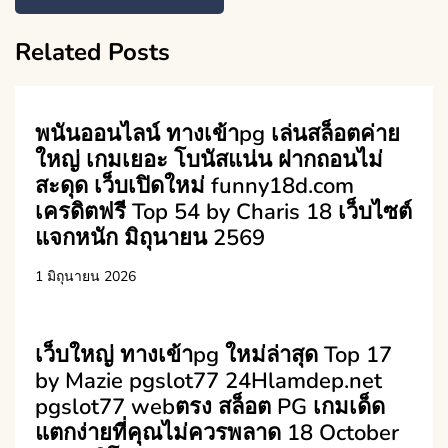
Related Posts
พนันออนไลน์ ทางเข้าpg เล่นสล็อตค่าย
ใหญ่ เกมเยอะ โบนัสแน่น ฝากถอนไม่
สะดุด เว็บเปิดใหม่ funny18d.com
เครดิตฟรี Top 54 by Charis 18 เว็บไซต์
แจกหนัก มิถุนายน 2569
1 มิถุนายน 2026
เว็บใหญ่ ทางเข้าpg ใหม่ล่าสุด Top 17
by Mazie pgslot77 24Hlamdep.net
pgslot77 webตรง สล็อต PG เกมเด็ด
แตกง่ายที่คุณไม่ควรพลาด 18 October