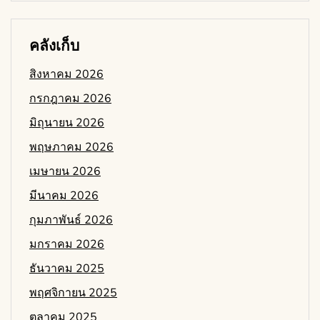
คลังเก็บ
สิงหาคม 2026
กรกฎาคม 2026
มิถุนายน 2026
พฤษภาคม 2026
เมษายน 2026
มีนาคม 2026
กุมภาพันธ์ 2026
มกราคม 2026
ธันวาคม 2025
พฤศจิกายน 2025
ตุลาคม 2025