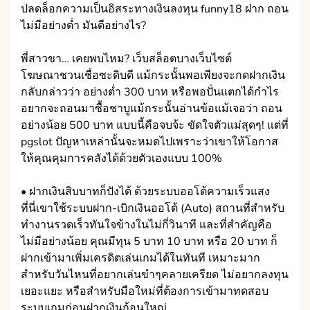
ปลดล็อกความเป็นอิสระทางเงินลงทุน funny18 ฝาก ถอน
ไม่มีอย่างต่ำ มันดีอย่างไร?
พี่สาวขา… เคยพบไหม? เว็บสล็อตบางเว็บไซต์
โฆษณาชวนเชื่อซะดิบดี แม้กระนั้นพอเพียงจะกดฝากเงิน
กลับกล่าวว่า อย่างต่ำ 300 บาท หรือพอปั่นแตกได้กำไร
อยากจะถอนมาซื้อชาบูแม้กระนั้นอ่านข้อแม้เจอว่า ถอน
อย่างน้อย 500 บาท แบบนี้คือจบจ้ะ ขัดใจตัวแม่สุดๆ! แต่ที่
pgslot ปัญหาเหล่านั้นจะหมดไปเพราะว่าเขาให้โอกาส
ให้คุณคุมการคลังได้ด้วยตัวเองแบบ 100%
• ฝากเงินสิบบาทก็ปังได้ ด้วยระบบออโต้ความเร็วแสง
ที่นี่เขาใช้ระบบฝาก-เบิกเงินออโต้ (Auto) สถานที่สำหรับ
ทำงานรวดเร็วทันใจข้างในไม่กี่วินาที และที่สำคัญคือ
ไม่มีอย่างน้อย คุณมีทุน 5 บาท 10 บาท หรือ 20 บาท ก็
ฝากเข้ามาเพิ่มเครดิตเล่นเกมได้ในทันที เหมาะมาก
สำหรับวันไหนที่อยากเล่นขำๆคลายเครียด ไม่อยากลงทุน
เยอะแยะ หรือสำหรับมือใหม่ที่ต้องการเข้ามาทดสอบ
ระบบเกมก่อนฝากเงินก้อนใหญ่