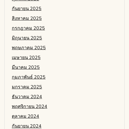
กันยายน 2025
สิงหาคม 2025
กรกฎาคม 2025
มิถุนายน 2025
พฤษภาคม 2025
เมษายน 2025
มีนาคม 2025
กุมภาพันธ์ 2025
มกราคม 2025
ธันวาคม 2024
พฤศจิกายน 2024
ตุลาคม 2024
กันยายน 2024