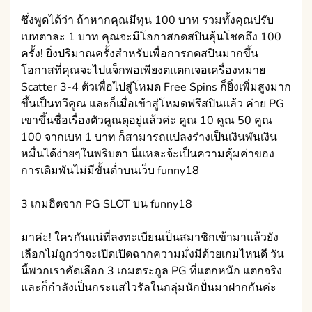
ซึ่งพูดได้ว่า ถ้าหากคุณมีทุน 100 บาท รวมทั้งคุณปรับ
เบทตาละ 1 บาท คุณจะมีโอกาสกดสปินลุ้นโชคถึง 100
ครั้ง! ยิ่งปริมาณครั้งสำหรับเพื่อการกดสปินมากขึ้น
โอกาสที่คุณจะไปแจ็กพอเพียงตแตกเจอเครื่องหมาย
Scatter 3-4 ตัวเพื่อไปสู่โหมด Free Spins ก็ยิ่งเพิ่มสูงมาก
ขึ้นเป็นทวีคูณ และก็เมื่อเข้าสู่โหมดฟรีสปินแล้ว ค่าย PG
เขาขึ้นชื่อเรื่องตัวคูณดุอยู่แล้วค่ะ คูณ 10 คูณ 50 คูณ
100 จากเบท 1 บาท ก็สามารถแปลงร่างเป็นเงินพันเงิน
หมื่นได้ง่ายๆในพริบตา นี่แหละจ้ะเป็นความคุ้มค่าของ
การเดิมพันไม่มีขั้นต่ำบนเว็บ funny18
3 เกมฮิตจาก PG SLOT บน funny18
มาค่ะ! ใครกันแน่ที่ลงทะเบียนเป็นสมาชิกเข้ามาแล้วยัง
เลือกไม่ถูกว่าจะเปิดเปิดฉากความมั่งมีด้วยเกมไหนดี วัน
นี้พวกเราคัดเลือก 3 เกมตระกูล PG ที่แตกหนัก แตกจริง
และก็กำลังเป็นกระแสไวรัลในกลุ่มนักปั่นมาฝากกันค่ะ