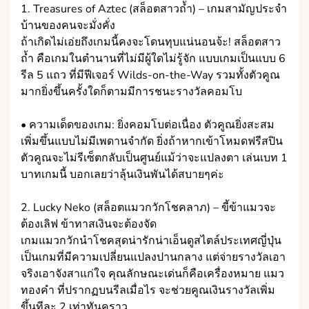
1. Treasures of Aztec (สล็อตสาวถ้ำ) – เกมสามัญประจำ
บ้านของคนจะมั่งคั่ง
ถ้าเกิดไม่เอ่ยถึงเกมนี้คงจะโดนทุบแน่นอนจ้ะ! สล็อตสาว
ถ้ำ คือเกมในตำนานที่ไม่มีผู้ใดไม่รู้จัก แบบเกมเป็นแบบ 6
รีล 5 แถว ที่มีฟีเจอร์ Wilds-on-the-Way รวมทั้งตัวคูณ
มากยิ่งขึ้นครั้งใดก็ตามมีการชนะรางวัลคอมโบ
• ความเด็ดของเกม: ยิ่งคอมโบต่อเนื่อง ตัวคูณยิ่งสะสม
เพิ่มขึ้นแบบไม่มีเพดานจำกัด ยิ่งถ้าหากเข้าโหมดฟรีสปิน
ตัวคูณจะไม่รีเซ็ตกลับเป็นศูนย์แม้ว่าจะแปลงตา เล่นเบท 1
บาทเกมนี้ บอกเลยว่าลุ้นเงินพันได้สบายๆค่ะ
2. Lucky Neko (สล็อตแมวกวักโชคลาภ) – ขี้ข้าแมวจะ
ต้องเลิฟ ข้าทาสเงินจะต้องจัด
เกมแมวกวักนำโชคสุดน่ารักน่าเอ็นดูสไตล์ประเทศญี่ปุ่น
เป็นเกมที่มีความเปลี่ยนแปลงปานกลาง แต่จ่ายรางวัลเอา
จริงเอาจังสาแก่ใจ คุณลักษณะเด่นก็คือเครื่องหมาย แมว
ทองคำ ที่ปรากฏบนรีลเมื่อไร จะช่วยคูณเงินรางวัลเพิ่ม
ขึ้นทีละ 2 เท่าทันคราว