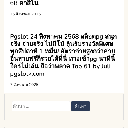
68 คาสิโน
15 สิงหาคม 2025
Pgslot 24 สิงหาคม 2568 สล็อตpg สนุก
จริง จ่ายจริง ไม่มีโม้ ลุ้นรับรางวัลพิเศษ
ทุกสัปดาห์ 1 หมื่น! อัตราจ่ายสูงกว่าค่าย
อื่นสายฟรีก็รวยได้ที่นี่ ทางเข้าpg นาทีนี้
ใครไม่เล่น ถือว่าพลาด Top 61 by Juli
pgslotk.com
7 สิงหาคม 2025
ค้นหา
สำหรับ: