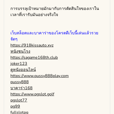
การบรรลุเป้าหมายมักมากับการตัดสินใจของเราใน
เวลาที่เรารับมันอย่างจริงใจ
เว็บสล็อตและบาคาร่าของโครตดีเว็บนี้เล่นแล้วรวย
จัดๆ
https://918kissauto.xyz
หนังชนโรง
https://sagame168th.club
joker123
ดูหนังออนไลน์
https://www.pussy888play.com
pussy888
บาคาร่า168
https://www.pgslot.golf
pgslot77
pg99
fullslotpg