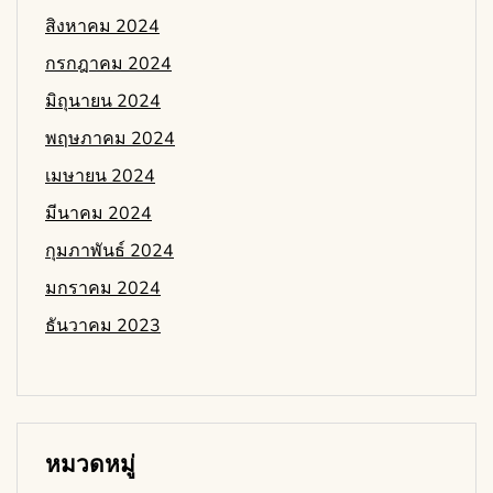
สิงหาคม 2024
กรกฎาคม 2024
มิถุนายน 2024
พฤษภาคม 2024
เมษายน 2024
มีนาคม 2024
กุมภาพันธ์ 2024
มกราคม 2024
ธันวาคม 2023
หมวดหมู่