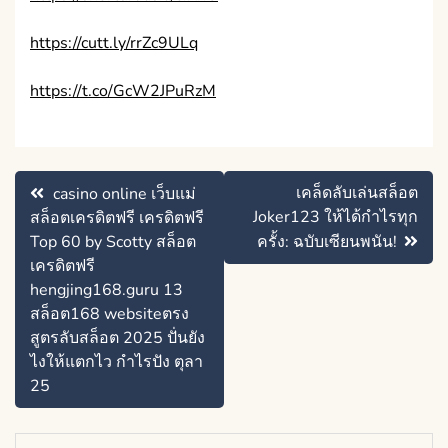
https://cutt.ly/rrZc9ULq
https://t.co/GcW2JPuRzM
แนะแนว
เคล็ดลับเล่นสล็อต
casino online เว็บแม่
เรื่อง
Joker123 ให้ได้กำไรทุก
สล็อตเครดิตฟรี เครดิตฟรี
Top 60 by Scotty สล็อต
ครั้ง: ฉบับเซียนพนัน!
เครดิตฟรี
hengjing168.guru 13
สล็อต168 websiteตรง
สูตรลับสล็อต 2025 ปั่นยัง
ไงให้แตกไว กำไรปัง ตุลา
25