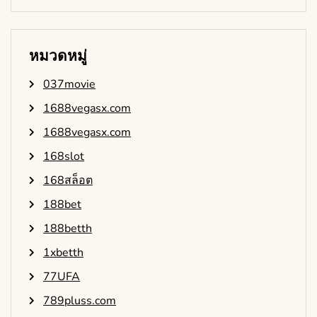
หมวดหมู่
037movie
1688vegasx.com
1688vegasx.com
168slot
168สล็อต
188bet
188betth
1xbetth
77UFA
789pluss.com