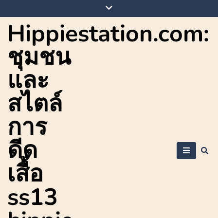
Skip
to
Hippiestation.com:
content
ชุมชน
และ
สไตล์
การ
ดีด
เสื้อ
ss13