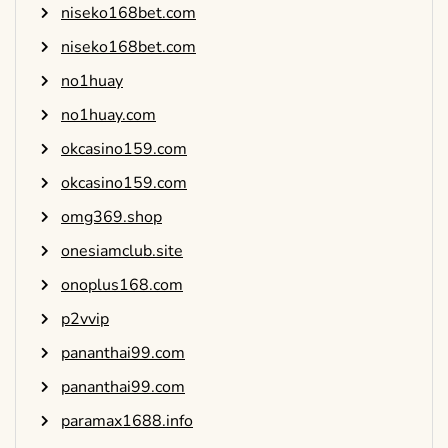
niseko168bet.com
niseko168bet.com
no1huay
no1huay.com
okcasino159.com
okcasino159.com
omg369.shop
onesiamclub.site
onoplus168.com
p2vvip
pananthai99.com
pananthai99.com
paramax1688.info