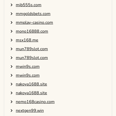
mib555s.com
mmgoldsbets.com
mmplay-casino.com
mono16888.com
msx168.me
mun789slot.com
mun789slot.com
mwin9s.com
mwin9s.com
nakoya1688.site
nakoya1688.site
nemo168casino.com
nextgen99.win