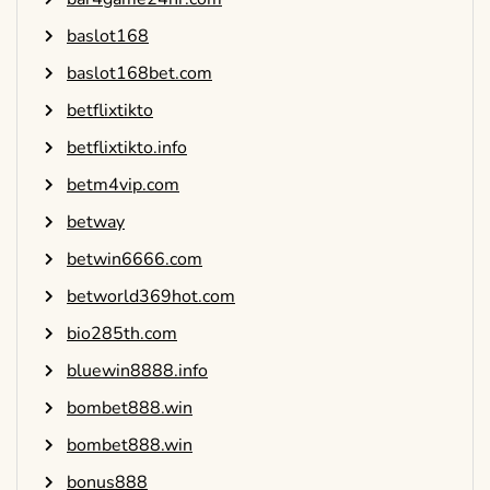
baslot168
baslot168bet.com
betflixtikto
betflixtikto.info
betm4vip.com
betway
betwin6666.com
betworld369hot.com
bio285th.com
bluewin8888.info
bombet888.win
bombet888.win
bonus888