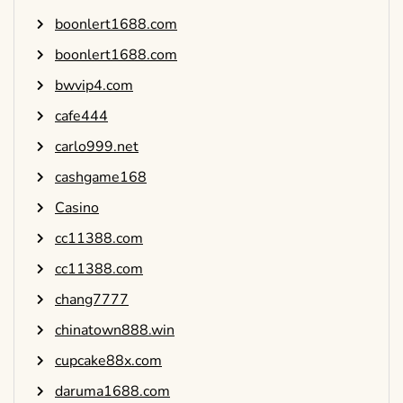
boonlert1688.com
boonlert1688.com
bwvip4.com
cafe444
carlo999.net
cashgame168
Casino
cc11388.com
cc11388.com
chang7777
chinatown888.win
cupcake88x.com
daruma1688.com