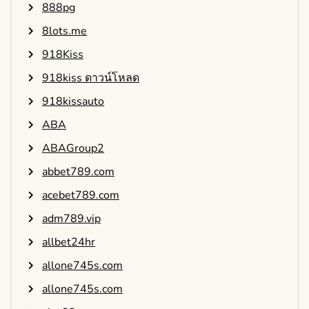
888pg
8lots.me
918Kiss
918kiss ดาวน์โหลด
918kissauto
ABA
ABAGroup2
abbet789.com
acebet789.com
adm789.vip
allbet24hr
allone745s.com
allone745s.com