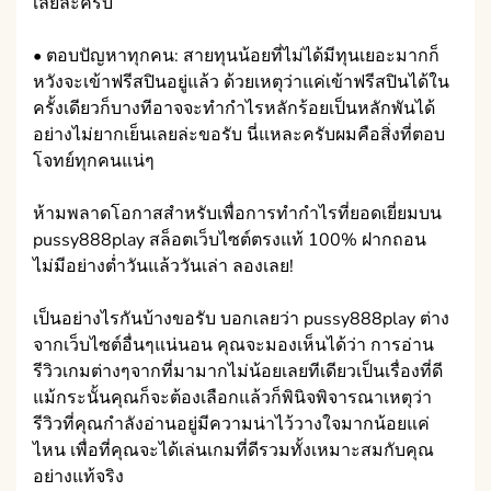
เลยล่ะครับ
• ตอบปัญหาทุกคน: สายทุนน้อยที่ไม่ได้มีทุนเยอะมากก็
หวังจะเข้าฟรีสปินอยู่แล้ว ด้วยเหตุว่าแค่เข้าฟรีสปินได้ใน
ครั้งเดียวก็บางทีอาจจะทำกำไรหลักร้อยเป็นหลักพันได้
อย่างไม่ยากเย็นเลยล่ะขอรับ นี่แหละครับผมคือสิ่งที่ตอบ
โจทย์ทุกคนแน่ๆ
ห้ามพลาดโอกาสสำหรับเพื่อการทำกำไรที่ยอดเยี่ยมบน
pussy888play สล็อตเว็บไซต์ตรงแท้ 100% ฝากถอน
ไม่มีอย่างต่ำวันแล้ววันเล่า ลองเลย!
เป็นอย่างไรกันบ้างขอรับ บอกเลยว่า pussy888play ต่าง
จากเว็บไซต์อื่นๆแน่นอน คุณจะมองเห็นได้ว่า การอ่าน
รีวิวเกมต่างๆจากที่มามากไม่น้อยเลยทีเดียวเป็นเรื่องที่ดี
แม้กระนั้นคุณก็จะต้องเลือกแล้วก็พินิจพิจารณาเหตุว่า
รีวิวที่คุณกำลังอ่านอยู่มีความน่าไว้วางใจมากน้อยแค่
ไหน เพื่อที่คุณจะได้เล่นเกมที่ดีรวมทั้งเหมาะสมกับคุณ
อย่างแท้จริง