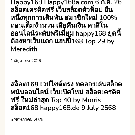
Happy168 Happy168a.com 6 ก.ค. 26
สล็อตเครดิตฟรี เว็บสล็อตตัวท็อป ยืน
หนึ่งทุกการเดิมพัน สมาชิกใหม่ 100%
ถอนเต็มจำนวน เสียคืนเงิน คาสิโน
ออนไลน์ระดับพรีเมี่ยม happy168 ยุคนี้
ต้องหาเว็บแตก แฮปปี้168 Top 29 by
Meredith
1 มิถุนายน 2026
สล็อต168 เวปไซต์ตรง ทดลองเล่นสล็อต
พนันออนไลน์ เว็บเปิดใหม่ สล็อตเครดิต
ฟรี ใหม่ล่าสุด Top 40 by Morris
สล็อต168 happy168.de 9 July 2568
6 พฤษภาคม 2025