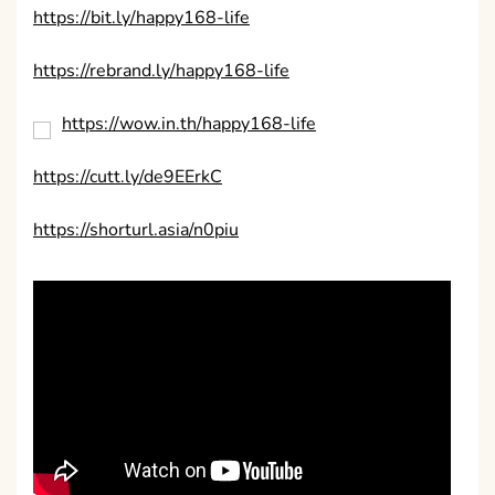
https://bit.ly/happy168-life
https://rebrand.ly/happy168-life
https://wow.in.th/happy168-life
https://cutt.ly/de9EErkC
https://shorturl.asia/n0piu