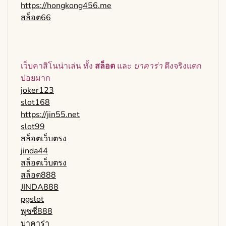
https://hongkong456.me
สล็อต66
เว็บคาสิโนน่าเล่น ทั้ง
สล็อต
และ
บาคาร่า
ตึงจริงแตก
บ่อยมาก
joker123
slot168
https://jin55.net
slot99
สล็อตเว็บตรง
jinda44
สล็อตเว็บตรง
สล็อต888
JINDA888
pgslot
พุซซี่888
บาคาร่า