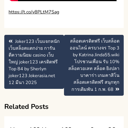
https://t.co/v8PLtM7Sag
แนะแนว
สล็อตเครดิตฟรี เว็บสล็อต
Joker123 เว็บแจกหนัก
เรื่อง
ออนไลน์ ครบวงจร Top 3
เว็บสล็อตแตกง่าย การัน
by Katrina Jinda55.wiki
ตีความนิยม casino เว็บ
โปรชวนเพื่อน รับ 10%
ใหญ่ joker123 เครดิตฟรี
สล็อตวอเลท สล็อต ยิงปลา
Top 84 by Sherlyn
บาคาร่า เกมคาสิโน
joker123 Jokerasia.net
สล็อตเครดิตฟรี สนุกทุก
12 มีนา 2025
การเดิมพัน 1 ก.พ. 68
Related Posts