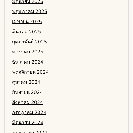
มิถุนายน 2025
พฤษภาคม 2025
เมษายน 2025
มีนาคม 2025
กุมภาพันธ์ 2025
มกราคม 2025
ธันวาคม 2024
พฤศจิกายน 2024
ตุลาคม 2024
กันยายน 2024
สิงหาคม 2024
กรกฎาคม 2024
มิถุนายน 2024
พฤษภาคม 2024