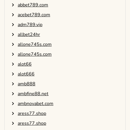
abbet789.com
acebet789.com
adm789.vip
allbet24hr
allone745s.com
allone745s.com
alot66
alot666
amb888
ambfine88.net
ambnovabet.com
aress77.shop
aress77.shop