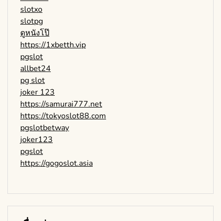
slotxo
slotpg
ดูหนังโป๊
https://1xbetth.vip
pgslot
allbet24
pg slot
joker 123
https://samurai777.net
https://tokyoslot88.com
pgslotbetway
joker123
pgslot
https://gogoslot.asia