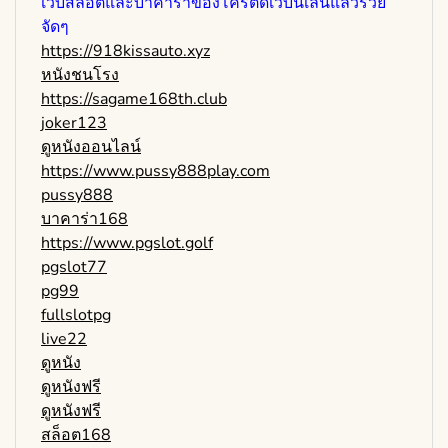
เว็บสล็อตและบาคาร่าของโครตดีเว็บนี้เล่นแล้วรวย
จัดๆ
https://918kissauto.xyz
หนังชนโรง
https://sagame168th.club
joker123
ดูหนังออนไลน์
https://www.pussy888play.com
pussy888
บาคาร่า168
https://www.pgslot.golf
pgslot77
pg99
fullslotpg
live22
ดูหนัง
ดูหนังฟรี
ดูหนังฟรี
สล็อต168