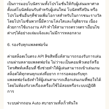
เป็นการมอบโบนัสรวมทั้งโปรโมชั่นให้กับผู้เล่นมหาศาล
ตั้งแต่โบนัสต้อนรับสำหรับผู้เล่นใหม่ โบนัสฟรีสปิน หรือ
โปรโมชั่นอื่นๆที่ช่วยเพิ่มโอกาสสำหรับในการชนะรางวัล
โดยโปรโมชั่นพวกนี้มีความโล่งใสและก็ยุติธรรม เนื่อง
ด้วยการใช้แรงงาน API ทำให้สามารถตรวจตราเงื่อนไข
ต่างๆได้อย่างแจ่มแจ้งและไม่มีการหลอกลวง
6. รองรับทุกแพลตฟอร์ม
ค่ายสล็อตเว็บตรง API ลิขสิทธิ์แท้สามารถรองรับการเล่น
เกมผ่านหลายแพลตฟอร์ม ไม่ว่าจะเป็นคอมพิวเตอร์หรือ
โทรศัพท์เคลื่อนที่ ซึ่งช่วยทำให้ผู้เล่นสามารถเข้าเล่นเกม
สล็อตได้ทุกหนทุกแห่งที่อยาก การรอคอยงรับทุก
แพลตฟอร์มยังทำให้ผู้เล่นสามารถเลือกเล่นเกมที่พอใจได้
โดยไม่ต้องกังวลเรื่องเครื่องใช้ไม้สอยหรือระบบปฏิบัติ
การ
ระบบฝากถอน Auto สบายรวมทั้งเร็วทันใจ