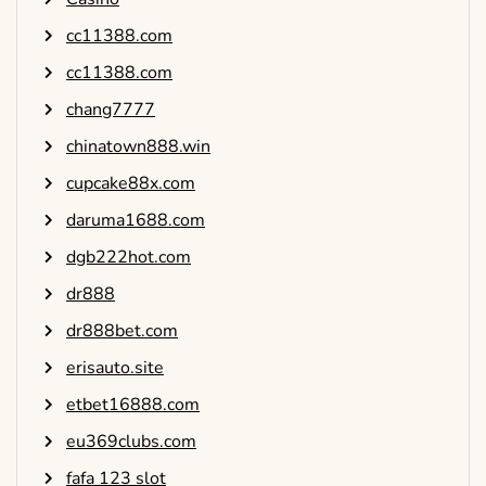
cc11388.com
cc11388.com
chang7777
chinatown888.win
cupcake88x.com
daruma1688.com
dgb222hot.com
dr888
dr888bet.com
erisauto.site
etbet16888.com
eu369clubs.com
fafa 123 slot