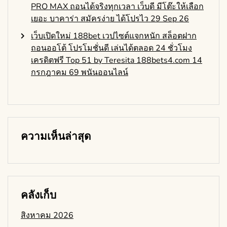
PRO MAX ถอนได้จริงทุกเวลา เว็บดี มีโต๊ะให้เลือก
เยอะ บาคาร่า สมัครง่าย ได้โปรไว 29 Sep 26
เว็บเปิดใหม่ 188bet เวปไซต์แจกหนัก สล็อตฝาก
ถอนออโต้ โปรโมชั่นดี เล่นได้ตลอด 24 ชั่วโมง
เครดิตฟรี Top 51 by Teresita 188bets4.com 14
กรกฎาคม 69 พนันออนไลน์
ความเห็นล่าสุด
คลังเก็บ
สิงหาคม 2026