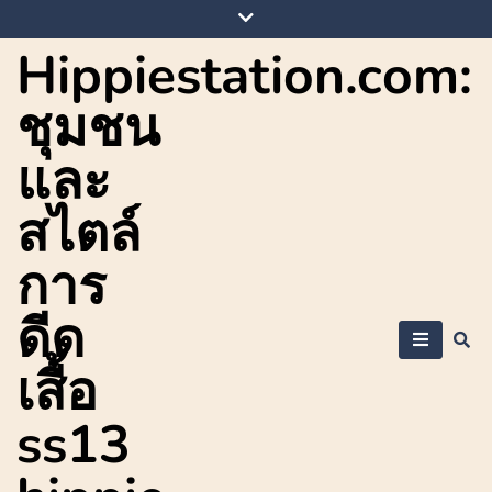
Skip
to
Hippiestation.com:
content
ชุมชน
และ
สไตล์
การ
ดีด
เสื้อ
ss13