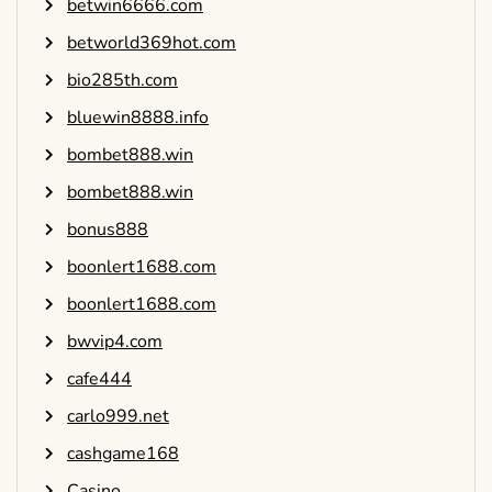
betwin6666.com
betworld369hot.com
bio285th.com
bluewin8888.info
bombet888.win
bombet888.win
bonus888
boonlert1688.com
boonlert1688.com
bwvip4.com
cafe444
carlo999.net
cashgame168
Casino