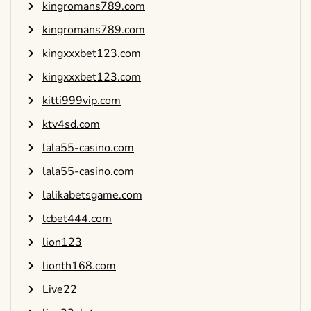
kingromans789.com
kingromans789.com
kingxxxbet123.com
kingxxxbet123.com
kitti999vip.com
ktv4sd.com
lala55-casino.com
lala55-casino.com
lalikabetsgame.com
lcbet444.com
lion123
lionth168.com
Live22