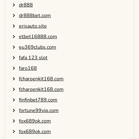
dr888
dr888bet.com
erisauto.site
etbet16888.com
eu369clubs.com
fafa 123 slot
faro168
fcharoenkit168.com
fcharoenkit168.com
finfinbet789.com
fortune99vip.com
fox689ok.com
fox689ok.com