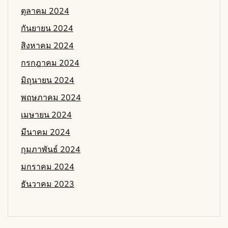
ตุลาคม 2024
กันยายน 2024
สิงหาคม 2024
กรกฎาคม 2024
มิถุนายน 2024
พฤษภาคม 2024
เมษายน 2024
มีนาคม 2024
กุมภาพันธ์ 2024
มกราคม 2024
ธันวาคม 2023