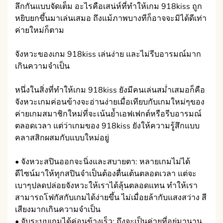
ลึกกันแบบจัดเต็ม อะไรคือเสน่ห์ที่ทำให้เกม 918kiss ถูก
หยิบยกขึ้นมาเล่นเสมอ ถึงแม้ภาพบางทีก็อาจจะมิได้ดีเท่า
ค่ายใหม่ก็ตาม
จังหวะของเกม 918kiss เล่นง่าย และไม่รีบอารมณ์มาก
เกินความจำเป็น
หนึ่งในสิ่งที่ทำให้เกม 918kiss ยังมีคนเล่นสม่ำเสมอก็คือ
จังหวะเกมค่อนข้างจะอ่านง่ายเมื่อเทียบกับเกมใหม่ๆของ
ค่ายเกมสมาชิกใหม่ที่จะเน้นย้ำเอฟเฟกต์หรือรีบอารมณ์
ตลอดเวลา แต่ว่าเกมของ 918kiss ยังให้ความรู้สึกแบบ
คลาสสิกผสมกับแบบใหม่อยู่
• จังหวะสปินออกจะนิ่งและสบายตา: หลายเกมไม่ได้
ดีไซน์มาให้ทุกสปินจำเป็นต้องตื่นเต้นตลอดเวลา แต่จะ
เบาๆปลดปล่อยจังหวะให้เราได้ลุ้นตลอดแทน ทำให้เรา
สามารถโฟกัสกับเกมได้ง่ายขึ้น ไม่เมื่อยล้ากับแสงสว่าง สี
เสียงมากเกินความจำเป็น
• จับระบบเกมได้ค่อนข้างเร็ว: ถึงจะเป็นค่ายที่อยู่มานาน