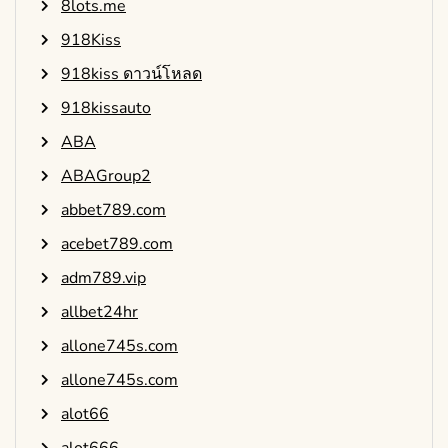
8lots.me
918Kiss
918kiss ดาวน์โหลด
918kissauto
ABA
ABAGroup2
abbet789.com
acebet789.com
adm789.vip
allbet24hr
allone745s.com
allone745s.com
alot66