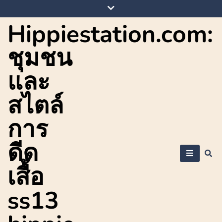
Skip
to
Hippiestation.com:
content
ชุมชน
และ
สไตล์
การ
ดีด
เสื้อ
ss13