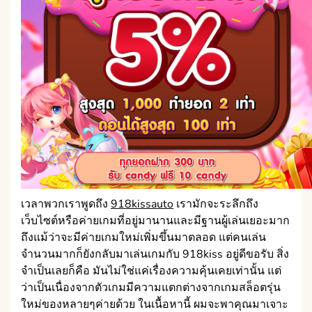
เวลาพวกเราพูดถึง
918kissauto
เรามักจะระลึกถึง
เว็บไซต์หรือค่ายเกมที่อยู่มานานและมีฐานผู้เล่นเยอะมาก
ถึงแม้ว่าจะมีค่ายเกมใหม่เพิ่มขึ้นมาตลอด แต่คนเล่น
จำนวนมากก็ยังกลับมาเล่นเกมกับ 918kiss อยู่ดีขอรับ สิ่ง
จำเป็นเลยก็คือ มันไม่ใช่แค่เรื่องความคุ้นเคยเท่านั้น แต่
ว่าเป็นเนื่องจากตัวเกมมีความแตกต่างจากเกมสล็อตรุ่น
ใหม่ของหลายๆค่ายด้วย ในเนื้อหานี้ ผมจะพาคุณมาเจาะ