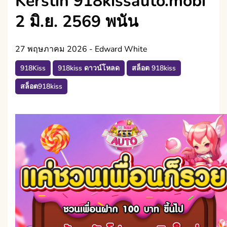
Kerstin 918kissauto.mobi
2 มิ.ย. 2569 พนัน
27 พฤษภาคม 2026
-
Edward White
918Kiss
918kiss ดาวน์โหลด
สล็อต 918kiss
สล็อต918kiss