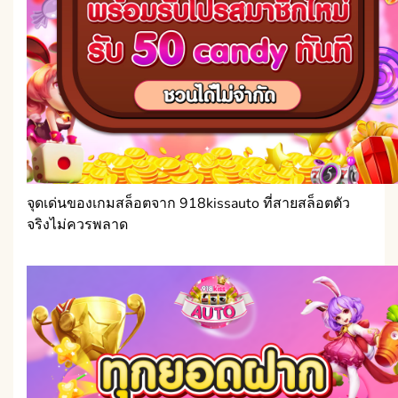
จุดเด่นของเกมสล็อตจาก 918kissauto ที่สายสล็อตตัว
จริงไม่ควรพลาด