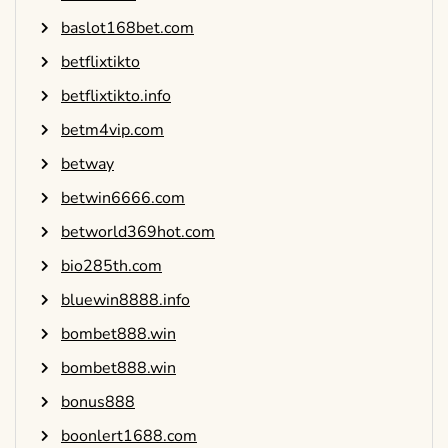
baslot168bet.com
betflixtikto
betflixtikto.info
betm4vip.com
betway
betwin6666.com
betworld369hot.com
bio285th.com
bluewin8888.info
bombet888.win
bombet888.win
bonus888
boonlert1688.com