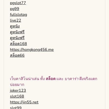
pgslot77
pg99
fullslotpg
live22
ดูหนัง
ดูหนังฟรี
ดูหนังฟรี
สล็อต168
https://hongkong456.me
สล็อต66
เว็บคาสิโนน่าเล่น ทั้ง
สล็อต
และ
บาคาร่า
ตึงจริงแตก
บ่อยมาก
joker123
slot168
https://jin55.net
slot99