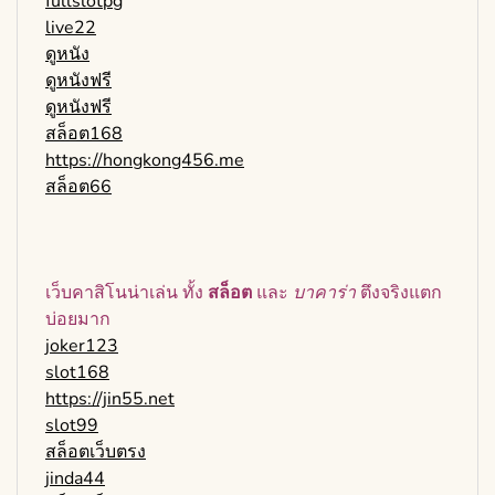
fullslotpg
live22
ดูหนัง
ดูหนังฟรี
ดูหนังฟรี
สล็อต168
https://hongkong456.me
สล็อต66
เว็บคาสิโนน่าเล่น ทั้ง
สล็อต
และ
บาคาร่า
ตึงจริงแตก
บ่อยมาก
joker123
slot168
https://jin55.net
slot99
สล็อตเว็บตรง
jinda44