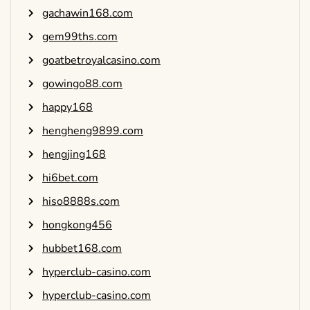
gachawin168.com
gem99ths.com
goatbetroyalcasino.com
gowingo88.com
happy168
hengheng9899.com
hengjing168
hi6bet.com
hiso8888s.com
hongkong456
hubbet168.com
hyperclub-casino.com
hyperclub-casino.com