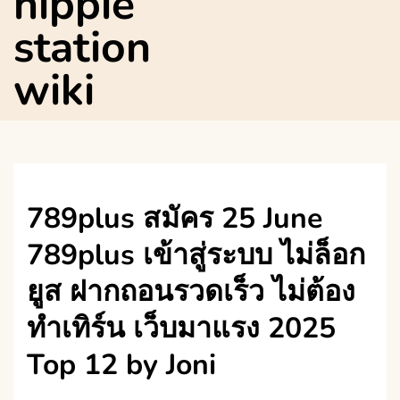
hippie
station
wiki
789plus สมัคร 25 June
789plus เข้าสู่ระบบ ไม่ล็อก
ยูส ฝากถอนรวดเร็ว ไม่ต้อง
ทำเทิร์น เว็บมาแรง 2025
Top 12 by Joni