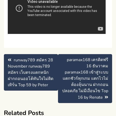
แนะแนว
paramax168 เครดิตฟรี
runway789 สมัคร 28
เรื่อง
16 ธันวาคม
November runway789
paramax168 เข้าสู่ระบบ
สมัคร เว็บตรงแตกหนัก
แตกชัวร์ทุกเกม แตกไวไม่
ฝากถอนออโต้ทันใจไม่ติด
ต้องลุ้นนาน ฝากถอน
เทิร์น Top 59 by Peter
ปลอดภัย ไม่มีเงื่อนไข Top
16 by Renate
Related Posts