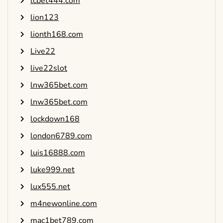
lcbet444.com
lion123
lionth168.com
Live22
live22slot
lnw365bet.com
lnw365bet.com
lockdown168
london6789.com
luis16888.com
luke999.net
lux555.net
m4newonline.com
mac1bet789.com