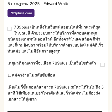
5 กรกฎาคม 2025
-
Edward White
789pluss.com
789plus เป็นหนึ่งในเว็บพนันออนไลน์ที่มาแรงที่สุด
ในขณะนี้ ด้วยระบบการให้บริการที่ครอบคลุมทุก
ชนิดของเกมพนันออนไลน์ อีกทั้งคาสิโนสด สล็อต กีฬา
และก็เกมยิงปลา พร้อมให้บริการด้วยระบบอัตโนมัติที่เร็ว
ทันสมัย และไม่มีอันตรายสูงสุด
เหตุผลที่คุณควรที่จะเลือก 789plus เป็นเว็บไซต์หลัก
1. สมัครง่าย ไม่สลับซับซ้อน
เพียงไม่กี่ขั้นตอนก็สามารถ 789plus สมัคร ได้ในไม่ถึง 3
นาที ใช้เพียงแค่เบอร์โทรศัพท์และก็รหัสผ่าน ไม่ต้องส่ง
เอกสารให้ยุ่งยาก