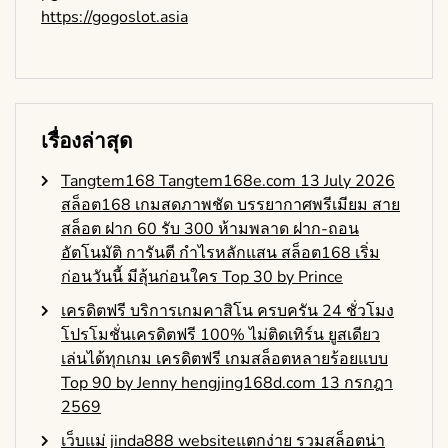
https://gogoslot.asia
เรื่องล่าสุด
Tangtem168 Tangtem168e.com 13 July 2026
สล็อต168 เกมสดภาพชัด บรรยากาศพรีเมียม สาย
สล็อต ฝาก 60 รับ 300 ห้ามพลาด ฝาก-ถอน
อัตโนมัติ การันตี กำไรหลักแสน สล็อต168 เริ่ม
ก่อนวันนี้ มีลุ้นก่อนใคร Top 30 by Prince
เครดิตฟรี บริการเกมคาสิโน ครบครัน 24 ชั่วโมง
โปรโมชั่นเครดิตฟรี 100% ไม่ติดเทิร์น ยูสเดียว
เล่นได้ทุกเกม เครดิตฟรี เกมสล็อตหลายร้อยแบบ
Top 90 by Jenny hengjing168d.com 13 กรกฎา
2569
เว็บแม่ jinda888 websiteแตกง่าย รวมสล็อตน่า