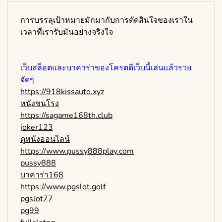
การบรรลุเป้าหมายมักมากับการตัดสินใจของเราใน
เวลาที่เรารับมันอย่างจริงใจ
เว็บสล็อตและบาคาร่าของโครตดีเว็บนี้เล่นแล้วรวย
จัดๆ
https://918kissauto.xyz
หนังชนโรง
https://sagame168th.club
joker123
ดูหนังออนไลน์
https://www.pussy888play.com
pussy888
บาคาร่า168
https://www.pgslot.golf
pgslot77
pg99