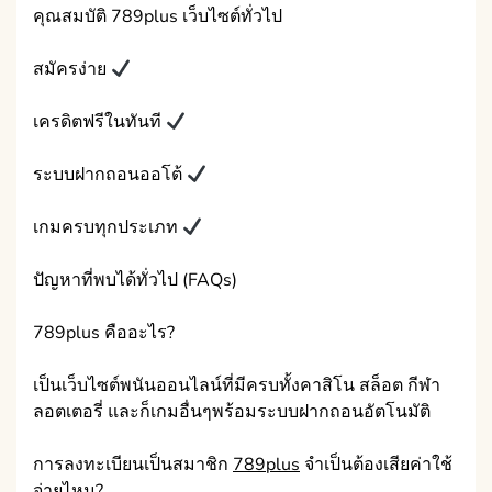
คุณสมบัติ 789plus เว็บไซต์ทั่วไป
สมัครง่าย
เครดิตฟรีในทันที
ระบบฝากถอนออโต้
เกมครบทุกประเภท
ปัญหาที่พบได้ทั่วไป (FAQs)
789plus คืออะไร?
เป็นเว็บไซต์พนันออนไลน์ที่มีครบทั้งคาสิโน สล็อต กีฬา
ลอตเตอรี่ และก็เกมอื่นๆพร้อมระบบฝากถอนอัตโนมัติ
การลงทะเบียนเป็นสมาชิก
789plus
จำเป็นต้องเสียค่าใช้
จ่ายไหม?