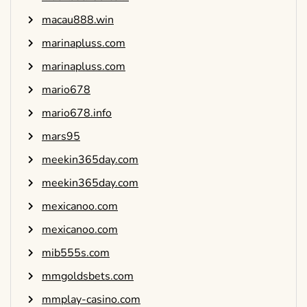
macau888.win
marinapluss.com
marinapluss.com
mario678
mario678.info
mars95
meekin365day.com
meekin365day.com
mexicanoo.com
mexicanoo.com
mib555s.com
mmgoldsbets.com
mmplay-casino.com