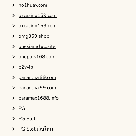
no1huay.com
okcasino159.com
okcasino159.com
omg369.shop
onesiamclub.site
onoplus168.com
p2vvip
pananthai99.com
pananthai99.com
paramax1688.info
PG
PG Slot
PG Slot เว็บใหม่