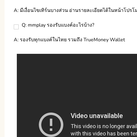
A: มีเงื่อนไขเทิร์นบางส่วน อ่านรายละเอียดได้ในหน้าโปรโม
Q: mmplay รองรับแบงค์อะไรบ้าง?
A: รองรับทุกแบงค์ในไทย รวมถึง TrueMoney Wallet