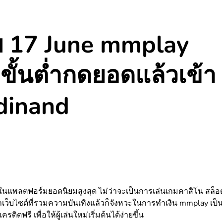
บบ 17 June mmplay
ีขั้นต่ำกดยอดแล้วเข้า
dinand
งในแพลตฟอร์มยอดนิยมสูงสุด ไม่ว่าจะเป็นการเล่นเกมคาสิโน สล็อ
เว็บไซต์ที่รวมความบันเทิงแล้วก็จังหวะในการทำเงิน mmplay เป็
รดิตฟรี เพื่อให้ผู้เล่นใหม่เริ่มต้นได้ง่ายขึ้น