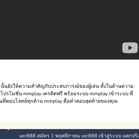
ั้นยังให้ความสำคัญกับประสบการณ์ของผู้เล่น ทั้งในด้านความ
โปรโมชั่น mmplay เครดิตฟรี พร้อมระบบ mmplay เข้าระบบ ที่
ันที่ตอบโจทย์ทุกด้าน mmplay คือคำตอบสุดท้ายของคุณ
ver888 สมัคร 1 พฤศจิกายน ver888 เข้าสู่ระบบ แตกจริ