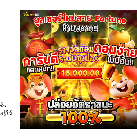
ั้น
ผู้ใช้