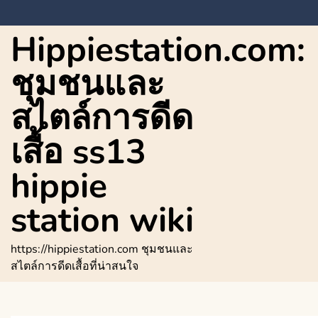
Skip
to
Hippiestation.com:
content
ชุมชนและ
สไตล์การดีด
เสื้อ ss13
hippie
station wiki
https://hippiestation.com ชุมชนและ
สไตล์การดีดเสื้อที่น่าสนใจ