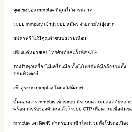
จุดแข็งของ mmplay ที่คุณไม่ควรพลาด
ระบบ
mmplay เข้าสู่ระบบ
สมัคร ง่ายดายไม่ยุ่งยาก
สมัครฟรี ไม่มีคุณค่าขนบธรรมเนียม
เพียงแค่หมายเลขโทรศัพท์และก็รหัส OTP
รองรับทุกเครื่องไม้เครื่องมือ ทั้งยังโทรศัพท์มือถือรวมทั้ง
คอมพิวเตอร์
เข้าสู่ระบบ mmplay โดยสวัสดิภาพ
ขั้นตอนการ mmplay เข้าระบบ มีระบบความปลอดภัยหลายช
พร้อมการรับรองตัวตนแล้วก็ระบบ OTP เพื่อความเชื่อมั่นของ
mmplay เครดิตฟรี สำหรับสมาชิกใหม่รวมทั้งโปรต่อเนื่อง