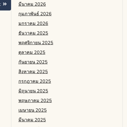
t
มีนาคม 2026
กุมภาพันธ์ 2026
มกราคม 2026
ธันวาคม 2025
พฤศจิกายน 2025
ตุลาคม 2025
กันยายน 2025
สิงหาคม 2025
กรกฎาคม 2025
มิถุนายน 2025
พฤษภาคม 2025
เมษายน 2025
มีนาคม 2025