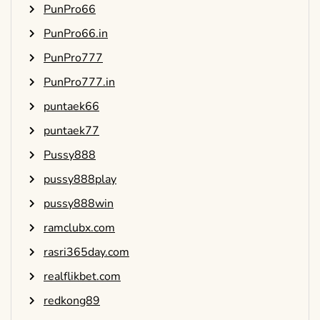
PunPro66
PunPro66.in
PunPro777
PunPro777.in
puntaek66
puntaek77
Pussy888
pussy888play
pussy888win
ramclubx.com
rasri365day.com
realflikbet.com
redkong89