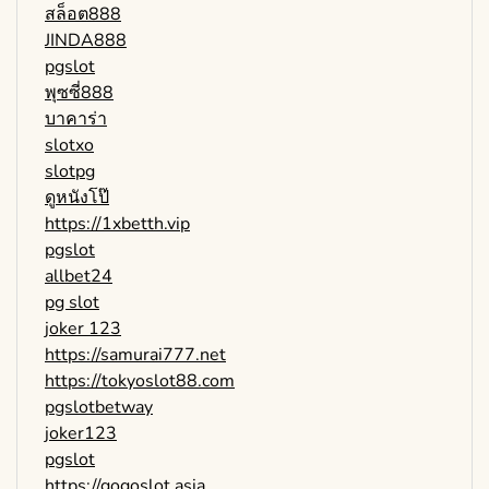
สล็อต888
JINDA888
pgslot
พุซซี่888
บาคาร่า
slotxo
slotpg
ดูหนังโป๊
https://1xbetth.vip
pgslot
allbet24
pg slot
joker 123
https://samurai777.net
https://tokyoslot88.com
pgslotbetway
joker123
pgslot
https://gogoslot.asia