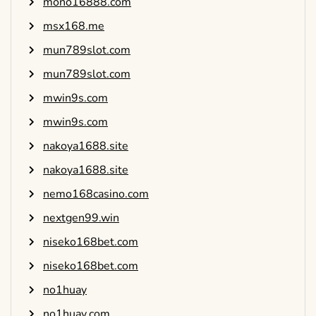
mono16888.com
msx168.me
mun789slot.com
mun789slot.com
mwin9s.com
mwin9s.com
nakoya1688.site
nakoya1688.site
nemo168casino.com
nextgen99.win
niseko168bet.com
niseko168bet.com
no1huay
no1huay.com