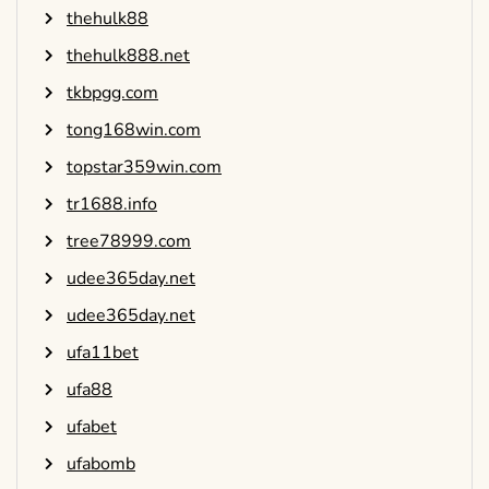
thehulk88
thehulk888.net
tkbpgg.com
tong168win.com
topstar359win.com
tr1688.info
tree78999.com
udee365day.net
udee365day.net
ufa11bet
ufa88
ufabet
ufabomb