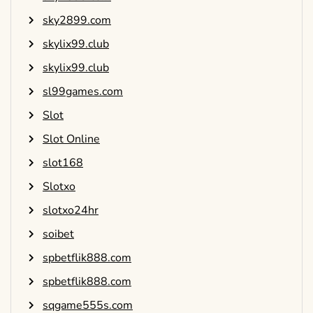
sky2899.com
skylix99.club
skylix99.club
sl99games.com
Slot
Slot Online
slot168
Slotxo
slotxo24hr
soibet
spbetflik888.com
spbetflik888.com
sqgame555s.com