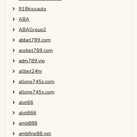
918kissauto
ABA
ABAGroup2
abbet789.com
acebet789.com
adm789.vip
allbet24hr
allone745s.com
allone745s.com
alot66
alot666
amb888
ambfine88.net