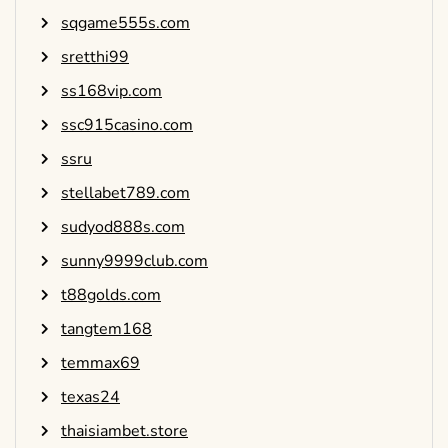
sqgame555s.com
sretthi99
ss168vip.com
ssc915casino.com
ssru
stellabet789.com
sudyod888s.com
sunny9999club.com
t88golds.com
tangtem168
temmax69
texas24
thaisiambet.store