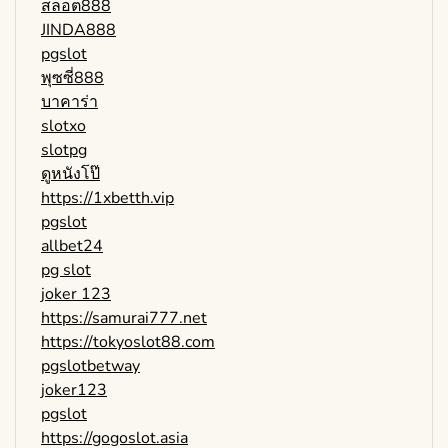
สล็อต888
JINDA888
pgslot
พุซซี่888
บาคาร่า
slotxo
slotpg
ดูหนังโป๊
https://1xbetth.vip
pgslot
allbet24
pg slot
joker 123
https://samurai777.net
https://tokyoslot88.com
pgslotbetway
joker123
pgslot
https://gogoslot.asia