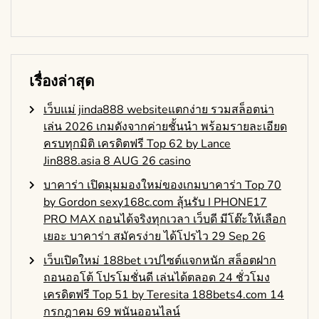
เรื่องล่าสุด
เว็บแม่ jinda888 websiteแตกง่าย รวมสล็อตน่า
เล่น 2026 เกมดังจากค่ายชั้นนำ พร้อมรายละเอียด
ครบทุกมิติ เครดิตฟรี Top 62 by Lance
Jin888.asia 8 AUG 26 casino
บาคาร่า เปิดมุมมองใหม่ของเกมบาคาร่า Top 70
by Gordon sexy168c.com ลุ้นรับ I PHONE17
PRO MAX ถอนได้จริงทุกเวลา เว็บดี มีโต๊ะให้เลือก
เยอะ บาคาร่า สมัครง่าย ได้โปรไว 29 Sep 26
เว็บเปิดใหม่ 188bet เวปไซต์แจกหนัก สล็อตฝาก
ถอนออโต้ โปรโมชั่นดี เล่นได้ตลอด 24 ชั่วโมง
เครดิตฟรี Top 51 by Teresita 188bets4.com 14
กรกฎาคม 69 พนันออนไลน์