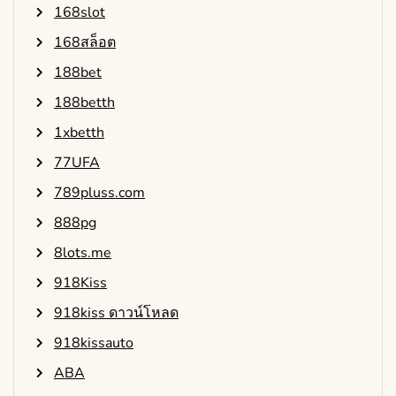
168slot
168สล็อต
188bet
188betth
1xbetth
77UFA
789pluss.com
888pg
8lots.me
918Kiss
918kiss ดาวน์โหลด
918kissauto
ABA