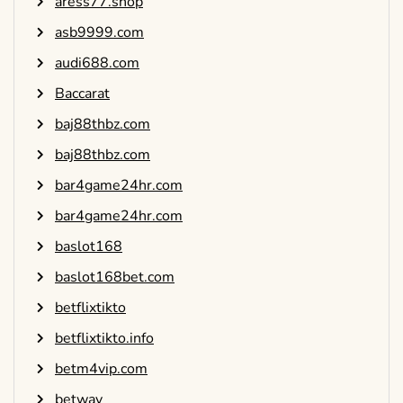
aress77.shop
asb9999.com
audi688.com
Baccarat
baj88thbz.com
baj88thbz.com
bar4game24hr.com
bar4game24hr.com
baslot168
baslot168bet.com
betflixtikto
betflixtikto.info
betm4vip.com
betway