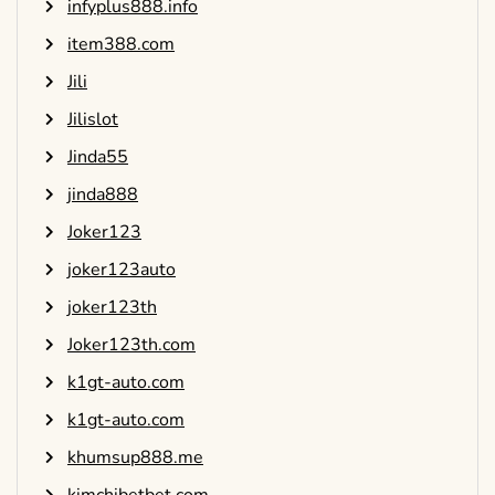
infyplus888.info
item388.com
Jili
Jilislot
Jinda55
jinda888
Joker123
joker123auto
joker123th
Joker123th.com
k1gt-auto.com
k1gt-auto.com
khumsup888.me