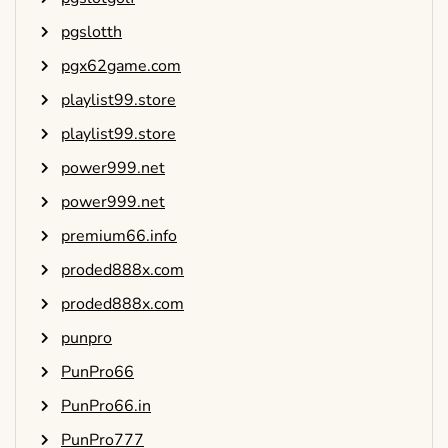
pgslotth
pgx62game.com
playlist99.store
playlist99.store
power999.net
power999.net
premium66.info
proded888x.com
proded888x.com
punpro
PunPro66
PunPro66.in
PunPro777