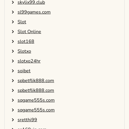
skylix99.club
sl99games.com
Slot
Slot Online
slot168
Slotxo
slotxo24hr
soibet
spbetflik888.com
spbetflik888.com
sqgame555s.com
sqgame555s.com
sretthi99