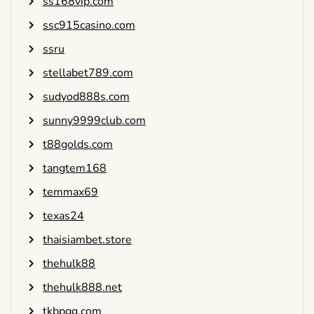
ss168vip.com
ssc915casino.com
ssru
stellabet789.com
sudyod888s.com
sunny9999club.com
t88golds.com
tangtem168
temmax69
texas24
thaisiambet.store
thehulk88
thehulk888.net
tkbpgg.com