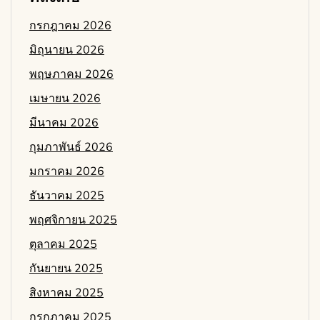
กรกฎาคม 2026
มิถุนายน 2026
พฤษภาคม 2026
เมษายน 2026
มีนาคม 2026
กุมภาพันธ์ 2026
มกราคม 2026
ธันวาคม 2025
พฤศจิกายน 2025
ตุลาคม 2025
กันยายน 2025
สิงหาคม 2025
กรกฎาคม 2025