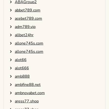
ABAGroup2
abbet789.com
acebet789.com
adm789.vip
allbet24hr
allone745s.com
allone745s.com
alot66
alot666
amb888
ambfine88.net
ambnovabet.com
aress77.shop