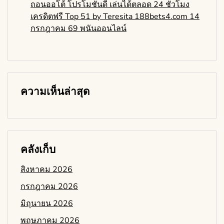
ถอนออโต้ โปรโมชั่นดี เล่นได้ตลอด 24 ชั่วโมง
เครดิตฟรี Top 51 by Teresita 188bets4.com 14
กรกฎาคม 69 พนันออนไลน์
ความเห็นล่าสุด
คลังเก็บ
สิงหาคม 2026
กรกฎาคม 2026
มิถุนายน 2026
พฤษภาคม 2026