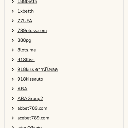
188betth
1xbetth
77UFA
789pluss.com
888pg
8lots.me
918Kiss
918kiss ดาวน์โหลด
918kissauto
ABA
ABAGroup2
abbet789.com
acebet789.com
adm789.vip