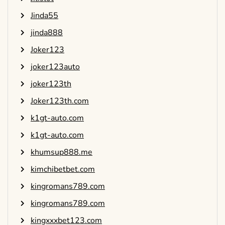
Jinda55
jinda888
Joker123
joker123auto
joker123th
Joker123th.com
k1gt-auto.com
k1gt-auto.com
khumsup888.me
kimchibetbet.com
kingromans789.com
kingromans789.com
kingxxxbet123.com