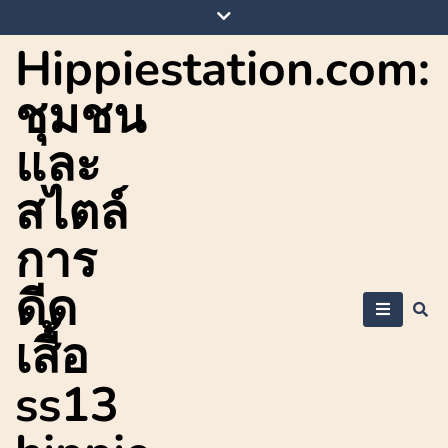
Skip
to
Hippiestation.com:
content
ชุมชน
และ
สไตล์
การ
ดีด
เสื้อ
ss13