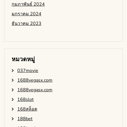
กุมภาพันธ์ 2024
มกราคม 2024
ธันวาคม 2023
หมวดหมู่
037movie
1688vegasx.com
1688vegasx.com
168slot
168สล็อต
188bet