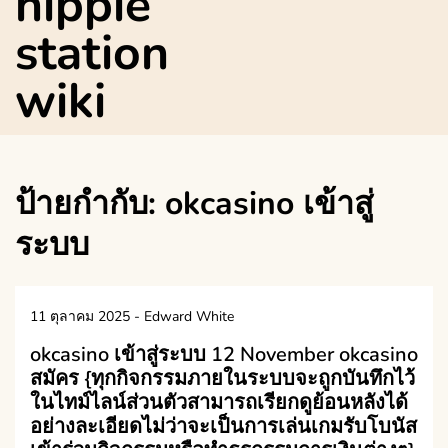
hippie
station
wiki
ป้ายกำกับ:
okcasino เข้าสู่
ระบบ
11 ตุลาคม 2025
-
Edward White
okcasino เข้าสู่ระบบ 12 November okcasino
สมัคร {ทุกกิจกรรมภายในระบบจะถูกบันทึกไว้
ในไทม์ไลน์ส่วนตัวสามารถเรียกดูย้อนหลังได้
อย่างละเอียดไม่ว่าจะเป็นการเล่นเกมรับโบนัส