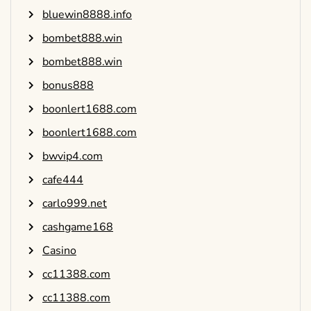
bluewin8888.info
bombet888.win
bombet888.win
bonus888
boonlert1688.com
boonlert1688.com
bwvip4.com
cafe444
carlo999.net
cashgame168
Casino
cc11388.com
cc11388.com