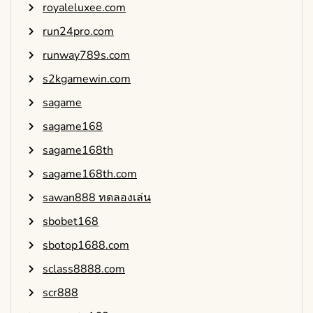
royaleluxee.com
run24pro.com
runway789s.com
s2kgamewin.com
sagame
sagame168
sagame168th
sagame168th.com
sawan888 ทดลองเล่น
sbobet168
sbotop1688.com
sclass8888.com
scr888