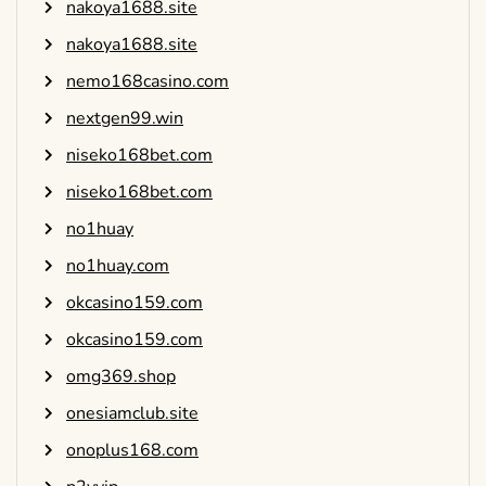
nakoya1688.site
nakoya1688.site
nemo168casino.com
nextgen99.win
niseko168bet.com
niseko168bet.com
no1huay
no1huay.com
okcasino159.com
okcasino159.com
omg369.shop
onesiamclub.site
onoplus168.com