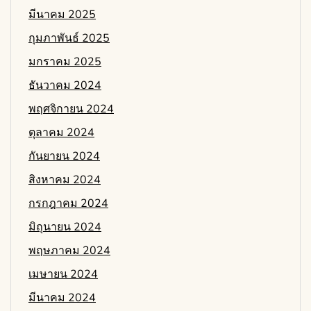
มีนาคม 2025
กุมภาพันธ์ 2025
มกราคม 2025
ธันวาคม 2024
พฤศจิกายน 2024
ตุลาคม 2024
กันยายน 2024
สิงหาคม 2024
กรกฎาคม 2024
มิถุนายน 2024
พฤษภาคม 2024
เมษายน 2024
มีนาคม 2024