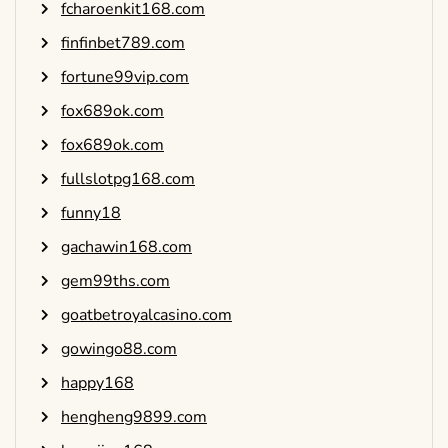
fcharoenkit168.com
finfinbet789.com
fortune99vip.com
fox689ok.com
fox689ok.com
fullslotpg168.com
funny18
gachawin168.com
gem99ths.com
goatbetroyalcasino.com
gowingo88.com
happy168
hengheng9899.com