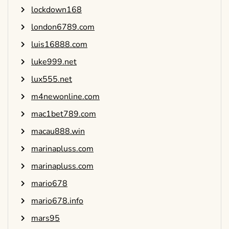
lockdown168
london6789.com
luis16888.com
luke999.net
lux555.net
m4newonline.com
mac1bet789.com
macau888.win
marinapluss.com
marinapluss.com
mario678
mario678.info
mars95