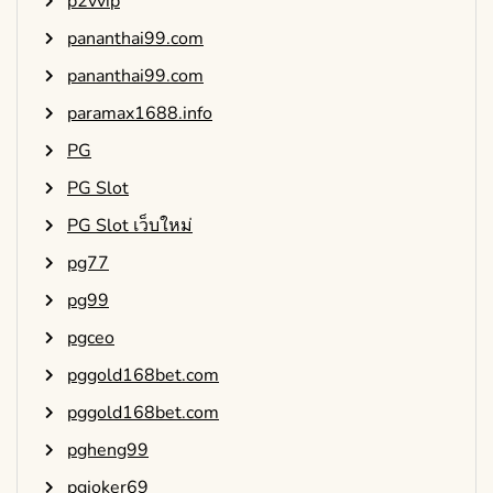
p2vvip
pananthai99.com
pananthai99.com
paramax1688.info
PG
PG Slot
PG Slot เว็บใหม่
pg77
pg99
pgceo
pggold168bet.com
pggold168bet.com
pgheng99
pgjoker69