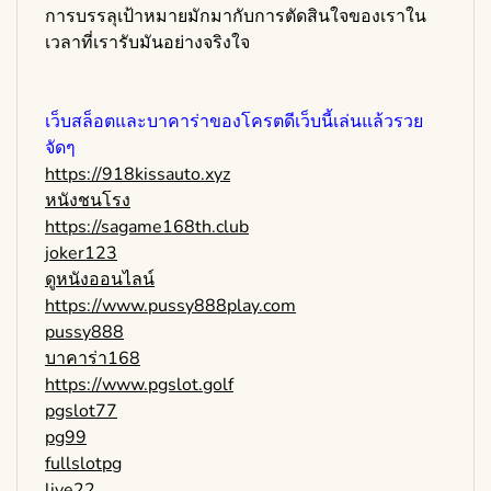
การบรรลุเป้าหมายมักมากับการตัดสินใจของเราใน
เวลาที่เรารับมันอย่างจริงใจ
เว็บสล็อตและบาคาร่าของโครตดีเว็บนี้เล่นแล้วรวย
จัดๆ
https://918kissauto.xyz
หนังชนโรง
https://sagame168th.club
joker123
ดูหนังออนไลน์
https://www.pussy888play.com
pussy888
บาคาร่า168
https://www.pgslot.golf
pgslot77
pg99
fullslotpg
live22