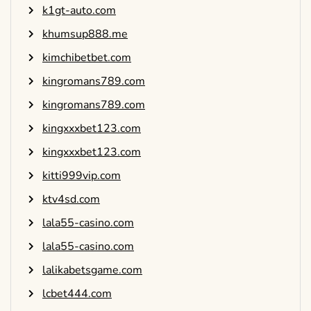
k1gt-auto.com
khumsup888.me
kimchibetbet.com
kingromans789.com
kingromans789.com
kingxxxbet123.com
kingxxxbet123.com
kitti999vip.com
ktv4sd.com
lala55-casino.com
lala55-casino.com
lalikabetsgame.com
lcbet444.com