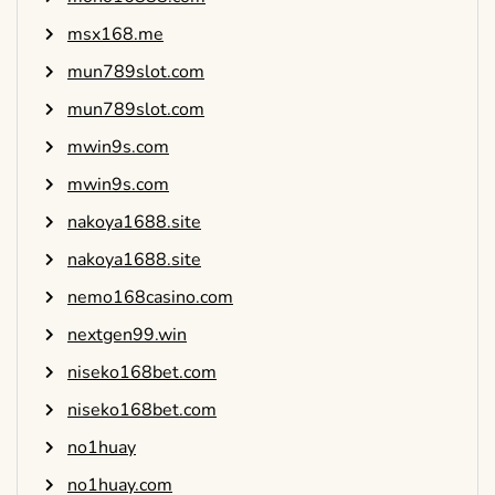
msx168.me
mun789slot.com
mun789slot.com
mwin9s.com
mwin9s.com
nakoya1688.site
nakoya1688.site
nemo168casino.com
nextgen99.win
niseko168bet.com
niseko168bet.com
no1huay
no1huay.com