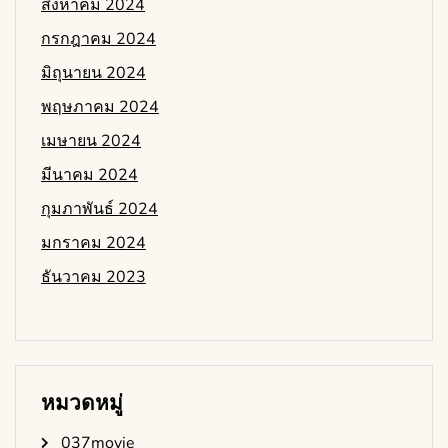
สิงหาคม 2024
กรกฎาคม 2024
มิถุนายน 2024
พฤษภาคม 2024
เมษายน 2024
มีนาคม 2024
กุมภาพันธ์ 2024
มกราคม 2024
ธันวาคม 2023
หมวดหมู่
037movie