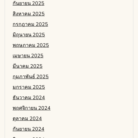
กันยายน 2025
สิงหาคม 2025
กรกฎาคม 2025
มิถุนายน 2025
พฤษภาคม 2025
เมษายน 2025
มีนาคม 2025
กุมภาพันธ์ 2025
มกราคม 2025
ธันวาคม 2024
พฤศจิกายน 2024
ตุลาคม 2024
กันยายน 2024