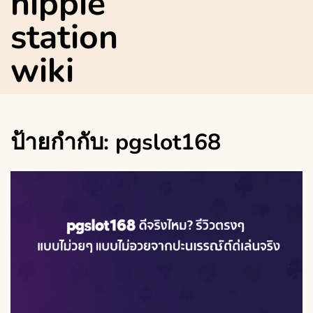
hippie
station
wiki
ป้ายกำกับ:
pgslot168