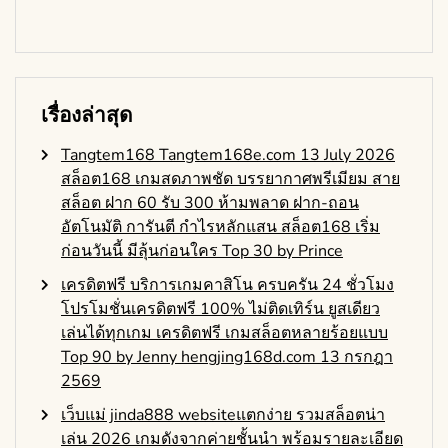
เรื่องล่าสุด
Tangtem168 Tangtem168e.com 13 July 2026
สล็อต168 เกมสดภาพชัด บรรยากาศพรีเมียม สาย
สล็อต ฝาก 60 รับ 300 ห้ามพลาด ฝาก-ถอน
อัตโนมัติ การันตี กำไรหลักแสน สล็อต168 เริ่ม
ก่อนวันนี้ มีลุ้นก่อนใคร Top 30 by Prince
เครดิตฟรี บริการเกมคาสิโน ครบครัน 24 ชั่วโมง
โปรโมชั่นเครดิตฟรี 100% ไม่ติดเทิร์น ยูสเดียว
เล่นได้ทุกเกม เครดิตฟรี เกมสล็อตหลายร้อยแบบ
Top 90 by Jenny hengjing168d.com 13 กรกฎา
2569
เว็บแม่ jinda888 websiteแตกง่าย รวมสล็อตน่า
เล่น 2026 เกมดังจากค่ายชั้นนำ พร้อมรายละเอียด