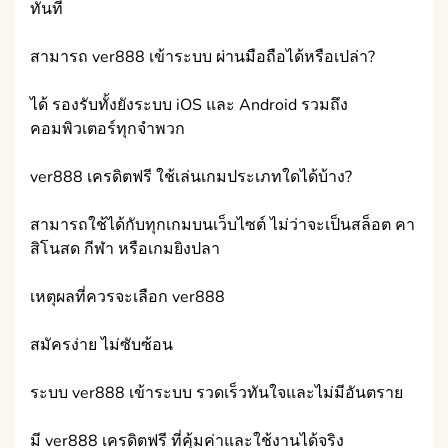
ทันที
สามารถ ver888 เข้าระบบ ผ่านมือถือได้หรือเปล่า?
ได้ รองรับทั้งยังระบบ iOS และ Android รวมถึง
คอมพิวเตอร์ทุกจำพวก
ver888 เครดิตฟรี ใช้เล่นเกมประเภทใดได้บ้าง?
สามารถใช้ได้กับทุกเกมบนเว็บไซต์ ไม่ว่าจะเป็นสล็อต คา
สิโนสด กีฬา หรือเกมยิงปลา
เหตุผลที่ควรจะเลือก ver888
สมัครง่าย ไม่ซับซ้อน
ระบบ ver888 เข้าระบบ รวดเร็วทันใจและไม่มีอันตราย
มี ver888 เครดิตฟรี ที่คุ้มค่าและใช้งานได้จริง