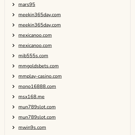
mars95
meekin365day.com
meekin365day.com
mexicanoo.com
mexicanoo.com
mib555s.com
mmgoldsbets.com
mmplay-casino.com
mono16888.com
msx168.me
mun789slot.com
mun789slot.com
mwin9s.com