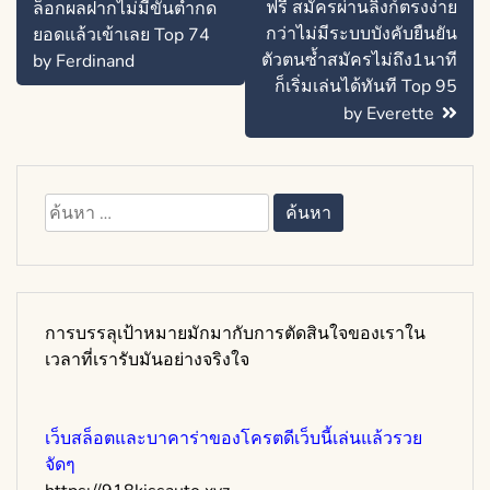
ฟรี สมัครผ่านลิงก์ตรงง่าย
ล็อกผลฝากไม่มีขั้นต่ำกด
กว่าไม่มีระบบบังคับยืนยัน
ยอดแล้วเข้าเลย Top 74
ตัวตนซ้ำสมัครไม่ถึง1นาที
by Ferdinand
ก็เริ่มเล่นได้ทันที Top 95
by Everette
ค้นหา
สำหรับ:
การบรรลุเป้าหมายมักมากับการตัดสินใจของเราใน
เวลาที่เรารับมันอย่างจริงใจ
เว็บสล็อตและบาคาร่าของโครตดีเว็บนี้เล่นแล้วรวย
จัดๆ