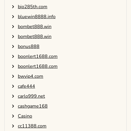
bio285th.com
bluewin8888.info
bombet888.win
bombet888.win
bonus888
boonlert1688.com
boonlert1688.com
bwvip4.com
cafe444
carlo999.net
cashgame168
Casino
cc11388.com