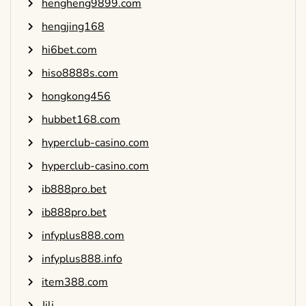
hengheng9899.com
hengjing168
hi6bet.com
hiso8888s.com
hongkong456
hubbet168.com
hyperclub-casino.com
hyperclub-casino.com
ib888pro.bet
ib888pro.bet
infyplus888.com
infyplus888.info
item388.com
Jili