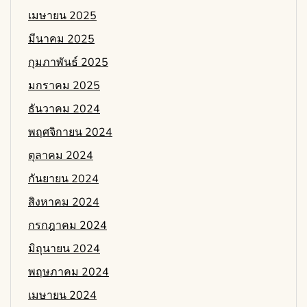
เมษายน 2025
มีนาคม 2025
กุมภาพันธ์ 2025
มกราคม 2025
ธันวาคม 2024
พฤศจิกายน 2024
ตุลาคม 2024
กันยายน 2024
สิงหาคม 2024
กรกฎาคม 2024
มิถุนายน 2024
พฤษภาคม 2024
เมษายน 2024