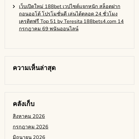
เว็บเปิดใหม่ 188bet เวปไซต์แจกหนัก สล็อตฝาก
ถอนออโต้ โปรโมชั่นดี เล่นได้ตลอด 24 ชั่วโมง
เครดิตฟรี Top 51 by Teresita 188bets4.com 14
กรกฎาคม 69 พนันออนไลน์
ความเห็นล่าสุด
คลังเก็บ
สิงหาคม 2026
กรกฎาคม 2026
มิถุนายน 2026