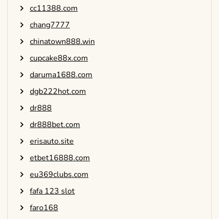
cc11388.com
chang7777
chinatown888.win
cupcake88x.com
daruma1688.com
dgb222hot.com
dr888
dr888bet.com
erisauto.site
etbet16888.com
eu369clubs.com
fafa 123 slot
faro168