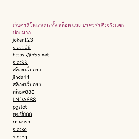
เว็บคาสิโนน่าเล่น ทั้ง
สล็อต
และ
บาคาร่า
ตึงจริงแตก
บ่อยมาก
joker123
slot168
https://jin55.net
slot99
สล็อตเว็บตรง
jinda44
สล็อตเว็บตรง
สล็อต888
JINDA888
pgslot
พุซซี่888
บาคาร่า
slotxo
slotpg