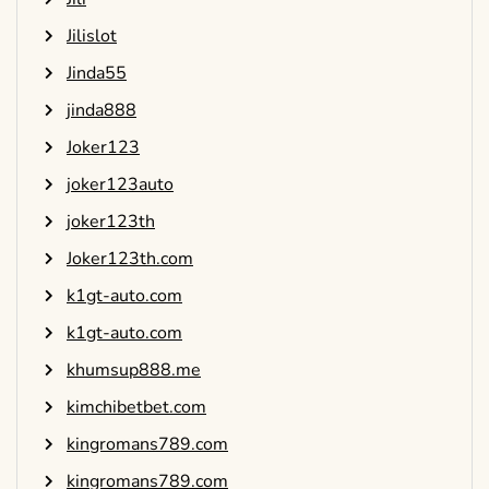
Jilislot
Jinda55
jinda888
Joker123
joker123auto
joker123th
Joker123th.com
k1gt-auto.com
k1gt-auto.com
khumsup888.me
kimchibetbet.com
kingromans789.com
kingromans789.com