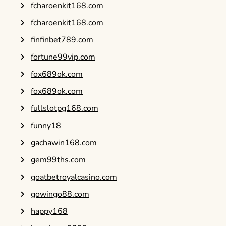
fcharoenkit168.com
fcharoenkit168.com
finfinbet789.com
fortune99vip.com
fox689ok.com
fox689ok.com
fullslotpg168.com
funny18
gachawin168.com
gem99ths.com
goatbetroyalcasino.com
gowingo88.com
happy168