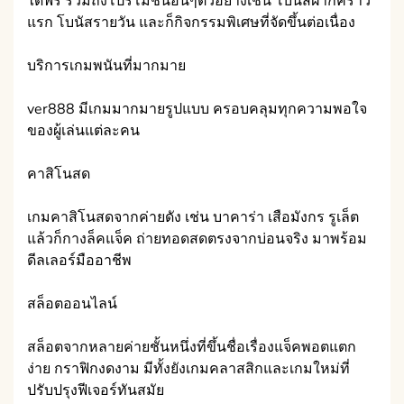
ได้ฟรี รวมถึงโปรโมชันอื่นๆตัวอย่างเช่น โบนัสฝากคราว
แรก โบนัสรายวัน และก็กิจกรรมพิเศษที่จัดขึ้นต่อเนื่อง
บริการเกมพนันที่มากมาย
ver888 มีเกมมากมายรูปแบบ ครอบคลุมทุกความพอใจ
ของผู้เล่นแต่ละคน
คาสิโนสด
เกมคาสิโนสดจากค่ายดัง เช่น บาคาร่า เสือมังกร รูเล็ต
แล้วก็กางล็คแจ็ค ถ่ายทอดสดตรงจากบ่อนจริง มาพร้อม
ดีลเลอร์มืออาชีพ
สล็อตออนไลน์
สล็อตจากหลายค่ายชั้นหนึ่งที่ขึ้นชื่อเรื่องแจ็คพอตแตก
ง่าย กราฟิกงดงาม มีทั้งยังเกมคลาสสิกและเกมใหม่ที่
ปรับปรุงฟีเจอร์ทันสมัย